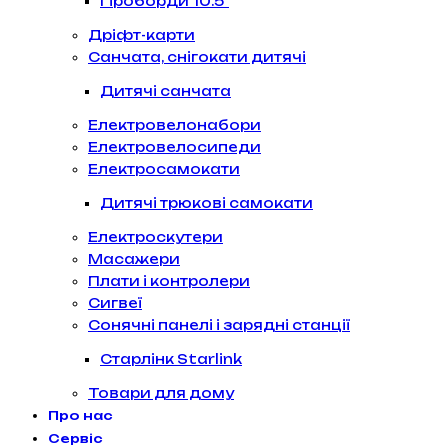
Гіроборди 10.5″
Дріфт-карти
Санчата, снігокати дитячі
Дитячі санчата
Електровелонабори
Електровелосипеди
Електросамокати
Дитячі трюкові самокати
Електроскутери
Масажери
Плати і контролери
Сигвеї
Сонячні панелі і зарядні станції
Старлінк Starlink
Товари для дому
Про нас
Сервіс