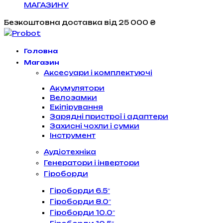
МАГАЗИНУ
Безкоштовна доставка
від 25 000 ₴
Головна
Магазин
Аксесуари і комплектуючі
Акумулятори
Велозамки
Екіпірування
Зарядні пристрої і адаптери
Захисні чохли і сумки
Інструмент
Аудіотехніка
Генератори і інвертори
Гіроборди
Гіроборди 6.5″
Гіроборди 8.0″
Гіроборди 10.0″