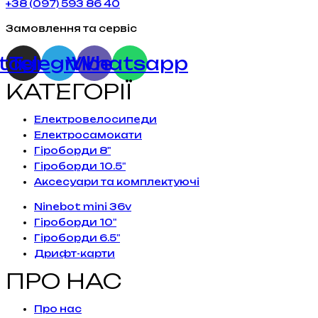
+38 (097) 593 86 40
Замовлення та сервіс
stagram
Telegram
Viber
Whatsapp
КАТЕГОРІЇ
Електровелосипеди
Електросамокати
Гіроборди 8"
Гіроборди 10.5"
Аксесуари та комплектуючі
Ninebot mini 36v
Гіроборди 10"
Гіроборди 6.5"
Дрифт-карти
ПРО НАС
Про нас