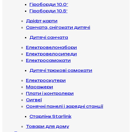
Гіроборди 10.0″
Гіроборди 10.5″
Дріфт-карти
Санчата, снігокати дитячі
Дитячі санчата
Електровелонабори
Електровелосипеди
Електросамокати
Дитячі трюкові самокати
Електроскутери
Масажери
Плати і контролери
Сигвеї
Сонячні панелі і зарядні станції
Старлінк Starlink
Товари для дому