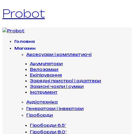
Probot
Головна
Магазин
Аксесуари і комплектуючі
Акумулятори
Велозамки
Екіпірування
Зарядні пристрої і адаптери
Захисні чохли і сумки
Інструмент
Аудіотехніка
Генератори і інвертори
Гіроборди
Гіроборди 6.5″
Гіроборди 8.0″