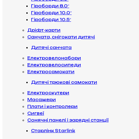
Гіроборди 8.0″
Гіроборди 10.0″
Гіроборди 10.5″
Дріфт-карти
Санчата, снігокати дитячі
Дитячі санчата
Електровелонабори
Електровелосипеди
Електросамокати
Дитячі трюкові самокати
Електроскутери
Масажери
Плати і контролери
Сигвеї
Сонячні панелі і зарядні станції
Старлінк Starlink