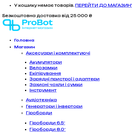
У кошику немає товарів.
ПЕРЕЙТИ ДО МАГАЗИН
Безкоштовна доставка
від 25 000 ₴
Головна
Магазин
Аксесуари і комплектуючі
Акумулятори
Велозамки
Екіпірування
Зарядні пристрої і адаптери
Захисні чохли і сумки
Інструмент
Аудіотехніка
Генератори і інвертори
Гіроборди
Гіроборди 6.5″
Гіроборди 8.0″