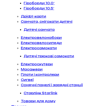
Гіроборди 10.0″
Гіроборди 10.5″
Дріфт-карти
Санчата, снігокати дитячі
Дитячі санчата
Електровелонабори
Електровелосипеди
Електросамокати
Дитячі трюкові самокати
Електроскутери
Масажери
Плати і контролери
Сигвеї
Сонячні панелі і зарядні станції
Старлінк Starlink
Товари для дому