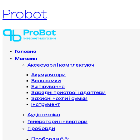
Probot
Головна
Магазин
Аксесуари і комплектуючі
Акумулятори
Велозамки
Екіпірування
Зарядні пристрої і адаптери
Захисні чохли і сумки
Інструмент
Аудіотехніка
Генератори і інвертори
Гіроборди
Гіроборди 6.5″