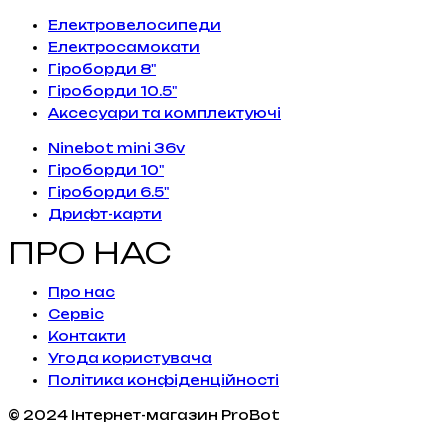
Електровелосипеди
Електросамокати
Гіроборди 8"
Гіроборди 10.5"
Аксесуари та комплектуючі
Ninebot mini 36v
Гіроборди 10"
Гіроборди 6.5"
Дрифт-карти
ПРО НАС
Про нас
Сервiс
Контакти
Угода користувача
Політика конфіденційності
© 2024 Інтернет-магазин ProBot