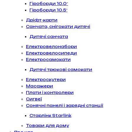
Гіроборди 10.0″
Гіроборди 10.5″
Дріфт-карти
Санчата, снігокати дитячі
Дитячі санчата
Електровелонабори
Електровелосипеди
Електросамокати
Дитячі трюкові самокати
Електроскутери
Масажери
Плати і контролери
Сигвеї
Сонячні панелі і зарядні станції
Старлінк Starlink
Товари для дому