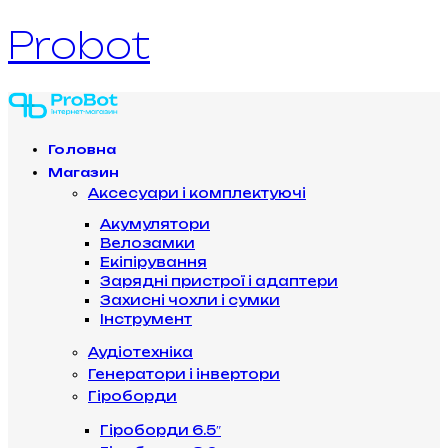
Probot
Головна
Магазин
Аксесуари і комплектуючі
Акумулятори
Велозамки
Екіпірування
Зарядні пристрої і адаптери
Захисні чохли і сумки
Інструмент
Аудіотехніка
Генератори і інвертори
Гіроборди
Гіроборди 6.5″