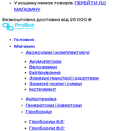
У кошику немає товарів.
ПЕРЕЙТИ ДО
МАГАЗИНУ
Безкоштовна доставка
від 25 000 ₴
Головна
Магазин
Аксесуари і комплектуючі
Акумулятори
Велозамки
Екіпірування
Зарядні пристрої і адаптери
Захисні чохли і сумки
Інструмент
Аудіотехніка
Генератори і інвертори
Гіроборди
Гіроборди 6.5″
Гіроборди 8.0″