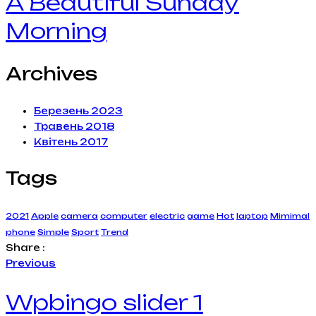
A Beautiful Sunday
Morning
Archives
Березень 2023
Травень 2018
Квітень 2017
Tags
2021
Apple
camera
computer
electric
game
Hot
laptop
Mimimal
phone
Simple
Sport
Trend
Share :
Previous
Wpbingo slider 1