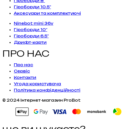
Гіроборди 8"
Гіроборди 10.5"
Аксесуари та комплектуючі
Ninebot mini 36v
Гіроборди 10"
Гіроборди 6.5"
Дрифт-карти
ПРО НАС
Про нас
Сервiс
Контакти
Угода користувача
Політика конфіденційності
© 2024 Інтернет-магазин ProBot
що ви шукаєте?