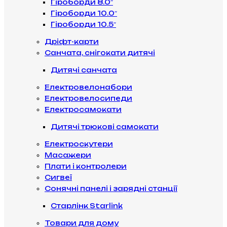
Гіроборди 8.0″
Гіроборди 10.0″
Гіроборди 10.5″
Дріфт-карти
Санчата, снігокати дитячі
Дитячі санчата
Електровелонабори
Електровелосипеди
Електросамокати
Дитячі трюкові самокати
Електроскутери
Масажери
Плати і контролери
Сигвеї
Сонячні панелі і зарядні станції
Старлінк Starlink
Товари для дому