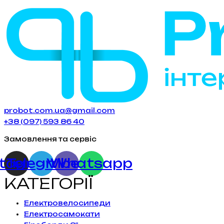
probot.com.ua@gmail.com
+38 (097) 593 86 40
Замовлення та сервіс
stagram
Telegram
Viber
Whatsapp
КАТЕГОРІЇ
Електровелосипеди
Електросамокати