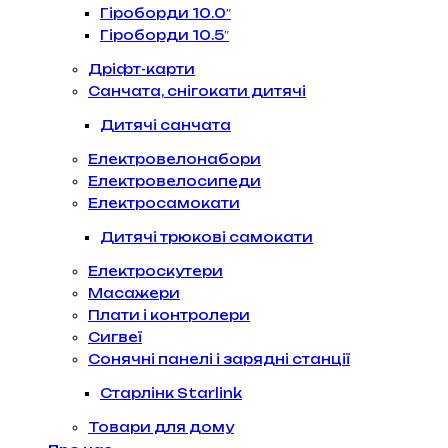
Гіроборди 10.0″
Гіроборди 10.5″
Дріфт-карти
Санчата, снігокати дитячі
Дитячі санчата
Електровелонабори
Електровелосипеди
Електросамокати
Дитячі трюкові самокати
Електроскутери
Масажери
Плати і контролери
Сигвеї
Сонячні панелі і зарядні станції
Старлінк Starlink
Товари для дому