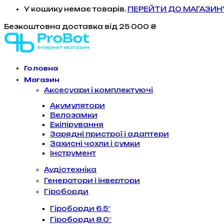
У кошику немає товарів.
ПЕРЕЙТИ ДО МАГАЗИН
Безкоштовна доставка
від 25 000 ₴
Головна
Магазин
Аксесуари і комплектуючі
Акумулятори
Велозамки
Екіпірування
Зарядні пристрої і адаптери
Захисні чохли і сумки
Інструмент
Аудіотехніка
Генератори і інвертори
Гіроборди
Гіроборди 6.5″
Гіроборди 8.0″