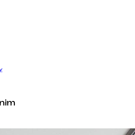
У
enim