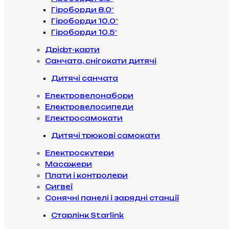
Гіроборди 8.0″
Гіроборди 10.0″
Гіроборди 10.5″
Дріфт-карти
Санчата, снігокати дитячі
Дитячі санчата
Електровелонабори
Електровелосипеди
Електросамокати
Дитячі трюкові самокати
Електроскутери
Масажери
Плати і контролери
Сигвеї
Сонячні панелі і зарядні станції
Старлінк Starlink