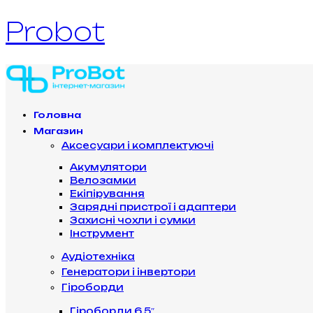
Probot
Головна
Магазин
Аксесуари і комплектуючі
Акумулятори
Велозамки
Екіпірування
Зарядні пристрої і адаптери
Захисні чохли і сумки
Інструмент
Аудіотехніка
Генератори і інвертори
Гіроборди
Гіроборди 6.5″