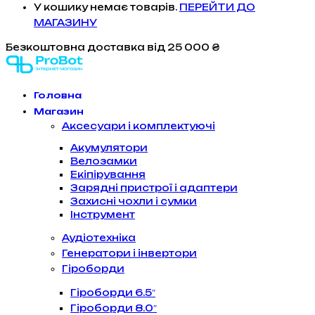
У кошику немає товарів.
ПЕРЕЙТИ ДО
МАГАЗИНУ
Безкоштовна доставка
від 25 000 ₴
Головна
Магазин
Аксесуари і комплектуючі
Акумулятори
Велозамки
Екіпірування
Зарядні пристрої і адаптери
Захисні чохли і сумки
Інструмент
Аудіотехніка
Генератори і інвертори
Гіроборди
Гіроборди 6.5″
Гіроборди 8.0″