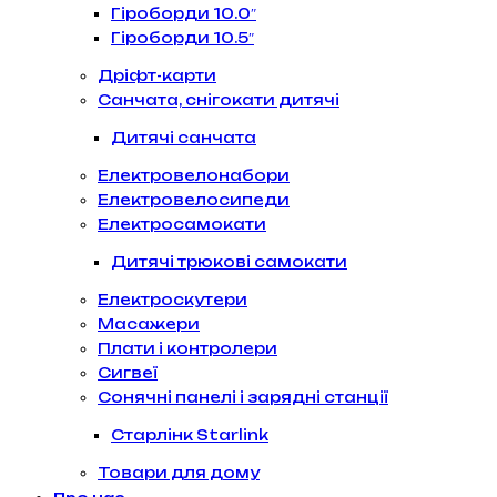
Гіроборди 10.0″
Гіроборди 10.5″
Дріфт-карти
Санчата, снігокати дитячі
Дитячі санчата
Електровелонабори
Електровелосипеди
Електросамокати
Дитячі трюкові самокати
Електроскутери
Масажери
Плати і контролери
Сигвеї
Сонячні панелі і зарядні станції
Старлінк Starlink
Товари для дому