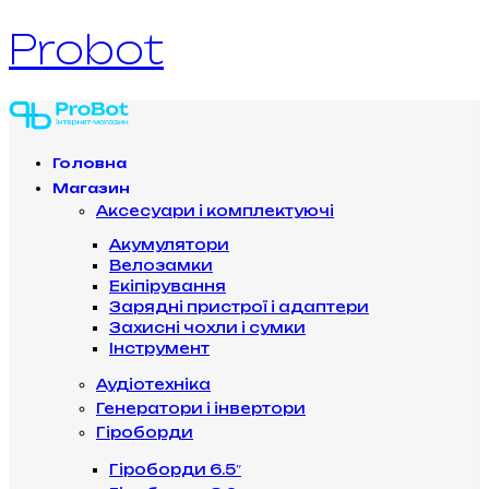
Probot
Головна
Магазин
Аксесуари і комплектуючі
Акумулятори
Велозамки
Екіпірування
Зарядні пристрої і адаптери
Захисні чохли і сумки
Інструмент
Аудіотехніка
Генератори і інвертори
Гіроборди
Гіроборди 6.5″