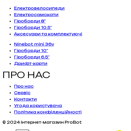
Електровелосипеди
Електросамокати
Гіроборди 8"
Гіроборди 10.5"
Аксесуари та комплектуючі
Ninebot mini 36v
Гіроборди 10"
Гіроборди 6.5"
Дрифт-карти
ПРО НАС
Про нас
Сервiс
Контакти
Угода користувача
Політика конфіденційності
© 2024 Інтернет-магазин ProBot