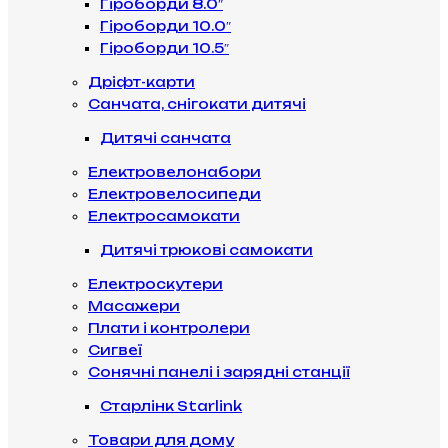
Гіроборди 8.0″
Гіроборди 10.0″
Гіроборди 10.5″
Дріфт-карти
Санчата, снігокати дитячі
Дитячі санчата
Електровелонабори
Електровелосипеди
Електросамокати
Дитячі трюкові самокати
Електроскутери
Масажери
Плати і контролери
Сигвеї
Сонячні панелі і зарядні станції
Старлінк Starlink
Товари для дому