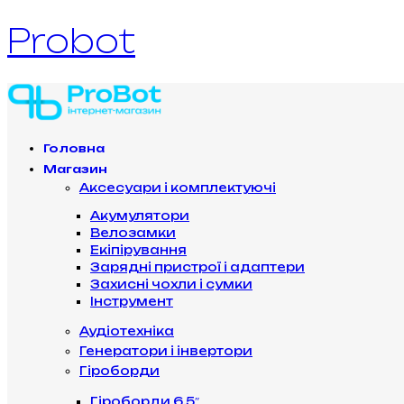
Probot
Головна
Магазин
Аксесуари і комплектуючі
Акумулятори
Велозамки
Екіпірування
Зарядні пристрої і адаптери
Захисні чохли і сумки
Інструмент
Аудіотехніка
Генератори і інвертори
Гіроборди
Гіроборди 6.5″