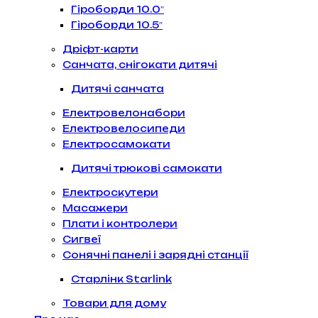
Гіроборди 10.0″
Гіроборди 10.5″
Дріфт-карти
Санчата, снігокати дитячі
Дитячі санчата
Електровелонабори
Електровелосипеди
Електросамокати
Дитячі трюкові самокати
Електроскутери
Масажери
Плати і контролери
Сигвеї
Сонячні панелі і зарядні станції
Старлінк Starlink
Товари для дому