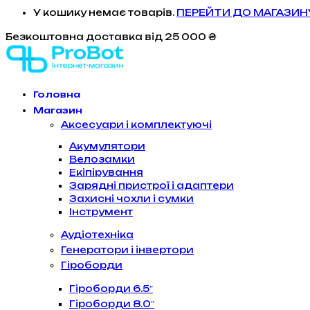
У кошику немає товарів.
ПЕРЕЙТИ ДО МАГАЗИН
Безкоштовна доставка
від 25 000 ₴
Головна
Магазин
Аксесуари і комплектуючі
Акумулятори
Велозамки
Екіпірування
Зарядні пристрої і адаптери
Захисні чохли і сумки
Інструмент
Аудіотехніка
Генератори і інвертори
Гіроборди
Гіроборди 6.5″
Гіроборди 8.0″