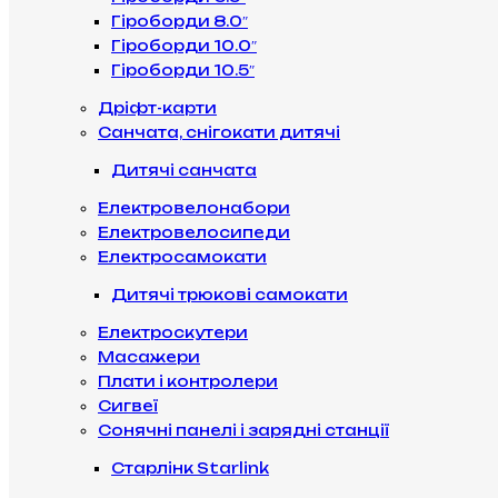
Гіроборди 8.0″
Гіроборди 10.0″
Гіроборди 10.5″
Дріфт-карти
Санчата, снігокати дитячі
Дитячі санчата
Електровелонабори
Електровелосипеди
Електросамокати
Дитячі трюкові самокати
Електроскутери
Масажери
Плати і контролери
Сигвеї
Сонячні панелі і зарядні станції
Старлінк Starlink