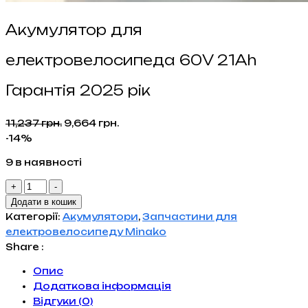
Акумулятор для
електровелосипеда 60V 21Ah
Гарантія 2025 рік
Оригінальна
Поточна
11,237
грн.
9,664
грн.
ціна:
ціна:
-14%
11,237 грн..
9,664 грн..
9 в наявності
Акумулятор
+
-
для
Додати в кошик
електровелосипеда
Категорії:
Акумулятори
,
Запчастини для
60V
електровелосипеду Minako
21Ah
Share :
Гарантія
Опис
2025
Додаткова інформація
рік
Відгуки (0)
кількість