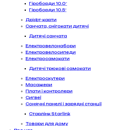
Гіроборди 10.0″
Гіроборди 10.5″
Дріфт-карти
Санчата, снігокати дитячі
Дитячі санчата
Електровелонабори
Електровелосипеди
Електросамокати
Дитячі трюкові самокати
Електроскутери
Масажери
Плати і контролери
Сигвеї
Сонячні панелі і зарядні станції
Старлінк Starlink
Товари для дому