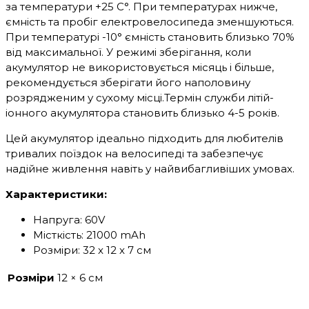
за температури +25 С°. При температурах нижче,
ємність та пробіг електровелосипеда зменшуються.
При температурі -10° ємність становить близько 70%
від максимальної. У режимі зберігання, коли
акумулятор не використовується місяць і більше,
рекомендується зберігати його наполовину
розрядженим у сухому місці.Термін служби літій-
іонного акумулятора становить близько 4-5 років.
Цей акумулятор ідеально підходить для любителів
тривалих поїздок на велосипеді та забезпечує
надійне живлення навіть у найвибагливіших умовах.
Характеристики:
Напруга: 60V
Місткість: 21000 mAh
Розміри: 32 x 12 x 7 см
Розміри
12 × 6 см