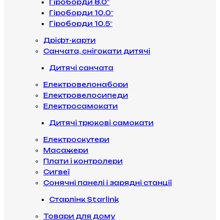
Гіроборди 8.0″
Гіроборди 10.0″
Гіроборди 10.5″
Дріфт-карти
Санчата, снігокати дитячі
Дитячі санчата
Електровелонабори
Електровелосипеди
Електросамокати
Дитячі трюкові самокати
Електроскутери
Масажери
Плати і контролери
Сигвеї
Сонячні панелі і зарядні станції
Старлінк Starlink
Товари для дому