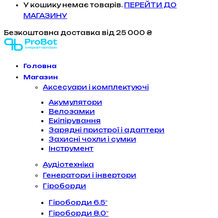
У кошику немає товарів.
ПЕРЕЙТИ ДО
МАГАЗИНУ
Безкоштовна доставка
від 25 000 ₴
Головна
Магазин
Аксесуари і комплектуючі
Акумулятори
Велозамки
Екіпірування
Зарядні пристрої і адаптери
Захисні чохли і сумки
Інструмент
Аудіотехніка
Генератори і інвертори
Гіроборди
Гіроборди 6.5″
Гіроборди 8.0″