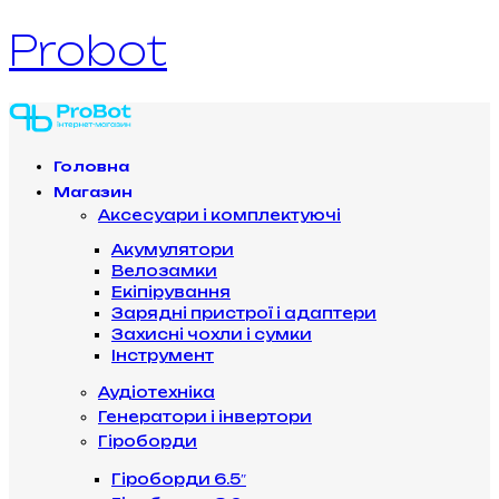
Probot
Головна
Магазин
Аксесуари і комплектуючі
Акумулятори
Велозамки
Екіпірування
Зарядні пристрої і адаптери
Захисні чохли і сумки
Інструмент
Аудіотехніка
Генератори і інвертори
Гіроборди
Гіроборди 6.5″