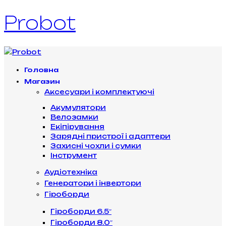
Probot
Головна
Магазин
Аксесуари і комплектуючі
Акумулятори
Велозамки
Екіпірування
Зарядні пристрої і адаптери
Захисні чохли і сумки
Інструмент
Аудіотехніка
Генератори і інвертори
Гіроборди
Гіроборди 6.5″
Гіроборди 8.0″