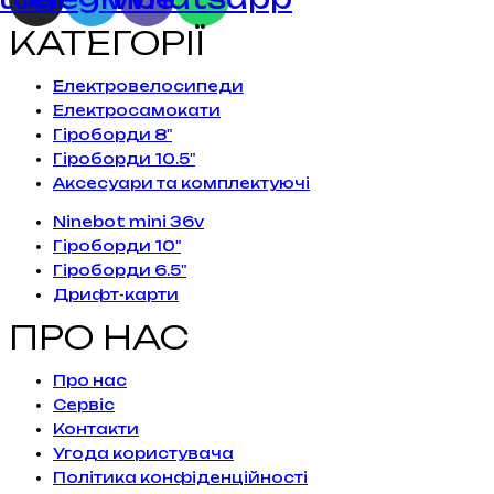
КАТЕГОРІЇ
Електровелосипеди
Електросамокати
Гіроборди 8"
Гіроборди 10.5"
Аксесуари та комплектуючі
Ninebot mini 36v
Гіроборди 10"
Гіроборди 6.5"
Дрифт-карти
ПРО НАС
Про нас
Сервiс
Контакти
Угода користувача
Політика конфіденційності