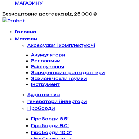
МАГАЗИНУ
Безкоштовна доставка
від 25 000 ₴
Головна
Магазин
Аксесуари і комплектуючі
Акумулятори
Велозамки
Екіпірування
Зарядні пристрої і адаптери
Захисні чохли і сумки
Інструмент
Аудіотехніка
Генератори і інвертори
Гіроборди
Гіроборди 6.5″
Гіроборди 8.0″
Гіроборди 10.0″