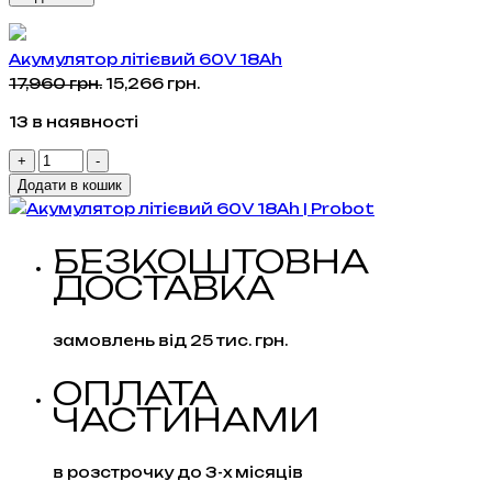
Акумулятор літієвий 60V 18Ah
Оригінальна
Поточна
17,960
грн.
15,266
грн.
ціна:
ціна:
13 в наявності
17,960 грн..
15,266 грн..
Акумулятор
+
-
літієвий
Додати в кошик
60V
18Ah
БЕЗКОШТОВНА
кількість
ДОСТАВКА
замовлень від 25 тис. грн.
ОПЛАТА
ЧАСТИНАМИ
в розстрочку до 3-х місяців