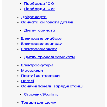
Гіроборди 10.0″
Гіроборди 10.5″
Дріфт-карти
Санчата, снігокати дитячі
Дитячі санчата
Електровелонабори
Електровелосипеди
Електросамокати
Дитячі трюкові самокати
Електроскутери
Масажери
Плати і контролери
Сигвеї
Сонячні панелі і зарядні станції
Старлінк Starlink
Товари для дому