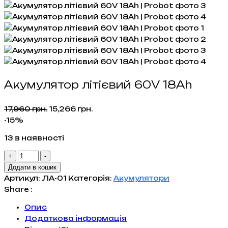
Акумулятор літієвий 60V 18Ah
Оригінальна
Поточна
17,960
грн.
15,266
грн.
ціна:
ціна:
-15%
17,960 грн..
15,266 грн..
13 в наявності
Акумулятор
+
-
літієвий
Додати в кошик
60V
Артикул:
ЛА-01
Категорія:
Акумулятори
18Ah
Share :
кількість
Опис
Додаткова інформація