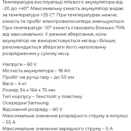
Температура експлуатації літієвого акумулятора від
-20 до +40°. Максимальну ємність акумулятор видає
за температури +25 С°. При температурах нижче,
ємність та пробіг електровелосипеда зменшуються.
При температурі -10° ємність становить близько 70%
від максимальної. У режимі зберігання, коли
акумулятор не використовується місяць і більше,
рекомендується зберігати його наполовину
розрядженим у сухому місці.
Напруга – 60 V
Місткість акумулятора – 18 Ah
Пробіг на ручці газу – до 50 км
Вага – 4 кг
Розмір 34 х 164 х 75 мм
Тип корпусу – Текстоліт у пластику
Осередки Samsung
Відсікання розряду – 60 V
Максимальне значення розрядного струму в імпульсі
– 55 A
Максимальне значення зарядного струму – 5 A