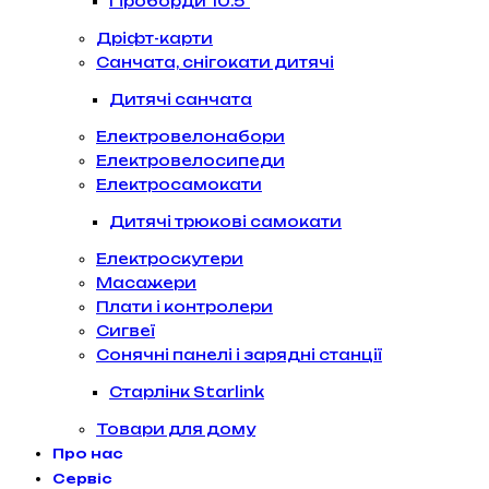
Гіроборди 10.5″
Дріфт-карти
Санчата, снігокати дитячі
Дитячі санчата
Електровелонабори
Електровелосипеди
Електросамокати
Дитячі трюкові самокати
Електроскутери
Масажери
Плати і контролери
Сигвеї
Сонячні панелі і зарядні станції
Старлінк Starlink
Товари для дому
Про нас
Сервіс