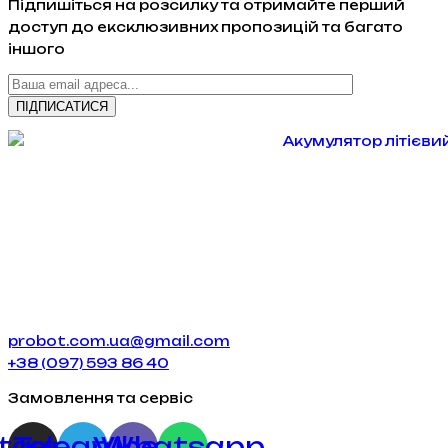
Підпишіться на розсилку та отримайте перший
доступ до ексклюзивних пропозицій та багато
іншого
probot.com.ua@gmail.com
+38 (097) 593 86 40
Замовлення та сервіс
stagram
Telegram
Viber
Whatsapp