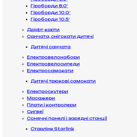
Гіроборди 8.0″
Гіроборди 10.0″
Гіроборди 10.5″
Дріфт-карти
Санчата, снігокати дитячі
Дитячі санчата
Електровелонабори
Електровелосипеди
Електросамокати
Дитячі трюкові самокати
Електроскутери
Масажери
Плати і контролери
Сигвеї
Сонячні панелі і зарядні станції
Старлінк Starlink