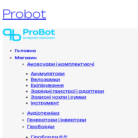
Probot
Головна
Магазин
Аксесуари і комплектуючі
Акумулятори
Велозамки
Екіпірування
Зарядні пристрої і адаптери
Захисні чохли і сумки
Інструмент
Аудіотехніка
Генератори і інвертори
Гіроборди
Гіроборди 6.5″