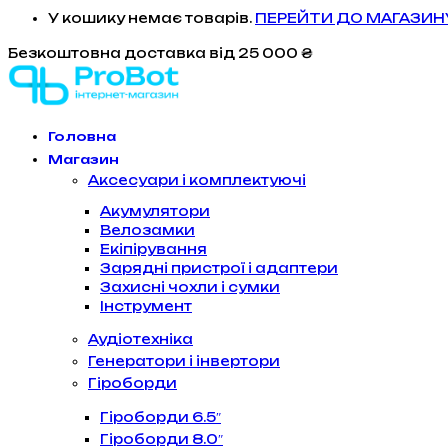
У кошику немає товарів.
ПЕРЕЙТИ ДО МАГАЗИН
Безкоштовна доставка
від 25 000 ₴
Головна
Магазин
Аксесуари і комплектуючі
Акумулятори
Велозамки
Екіпірування
Зарядні пристрої і адаптери
Захисні чохли і сумки
Інструмент
Аудіотехніка
Генератори і інвертори
Гіроборди
Гіроборди 6.5″
Гіроборди 8.0″