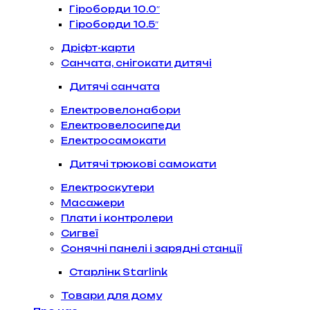
Гіроборди 10.0″
Гіроборди 10.5″
Дріфт-карти
Санчата, снігокати дитячі
Дитячі санчата
Електровелонабори
Електровелосипеди
Електросамокати
Дитячі трюкові самокати
Електроскутери
Масажери
Плати і контролери
Сигвеї
Сонячні панелі і зарядні станції
Старлінк Starlink
Товари для дому