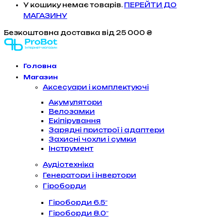
У кошику немає товарів.
ПЕРЕЙТИ ДО
МАГАЗИНУ
Безкоштовна доставка
від 25 000 ₴
Головна
Магазин
Аксесуари і комплектуючі
Акумулятори
Велозамки
Екіпірування
Зарядні пристрої і адаптери
Захисні чохли і сумки
Інструмент
Аудіотехніка
Генератори і інвертори
Гіроборди
Гіроборди 6.5″
Гіроборди 8.0″