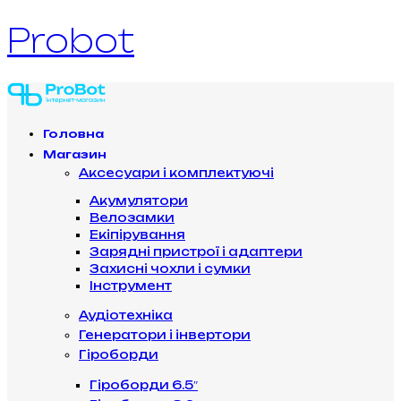
Probot
Головна
Магазин
Аксесуари і комплектуючі
Акумулятори
Велозамки
Екіпірування
Зарядні пристрої і адаптери
Захисні чохли і сумки
Інструмент
Аудіотехніка
Генератори і інвертори
Гіроборди
Гіроборди 6.5″