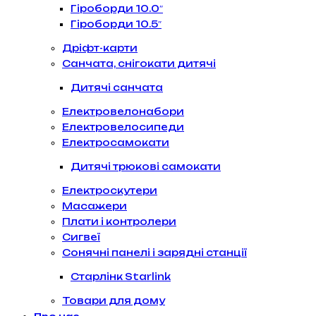
Гіроборди 10.0″
Гіроборди 10.5″
Дріфт-карти
Санчата, снігокати дитячі
Дитячі санчата
Електровелонабори
Електровелосипеди
Електросамокати
Дитячі трюкові самокати
Електроскутери
Масажери
Плати і контролери
Сигвеї
Сонячні панелі і зарядні станції
Старлінк Starlink
Товари для дому