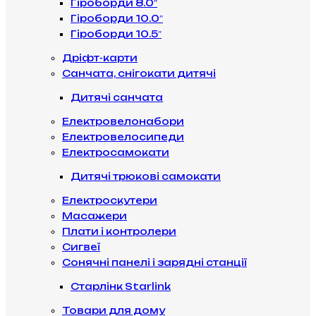
Гіроборди 8.0″
Гіроборди 10.0″
Гіроборди 10.5″
Дріфт-карти
Санчата, снігокати дитячі
Дитячі санчата
Електровелонабори
Електровелосипеди
Електросамокати
Дитячі трюкові самокати
Електроскутери
Масажери
Плати і контролери
Сигвеї
Сонячні панелі і зарядні станції
Старлінк Starlink
Товари для дому