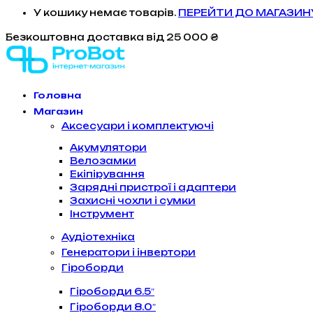
У кошику немає товарів.
ПЕРЕЙТИ ДО МАГАЗИН
Безкоштовна доставка
від 25 000 ₴
Головна
Магазин
Аксесуари і комплектуючі
Акумулятори
Велозамки
Екіпірування
Зарядні пристрої і адаптери
Захисні чохли і сумки
Інструмент
Аудіотехніка
Генератори і інвертори
Гіроборди
Гіроборди 6.5″
Гіроборди 8.0″