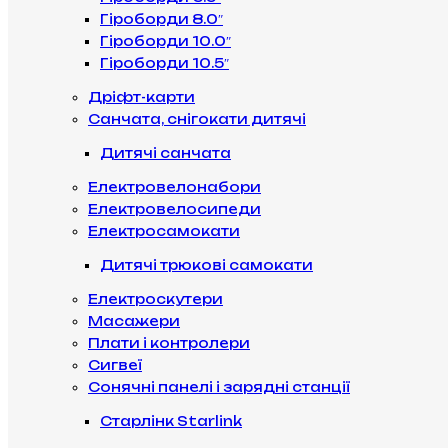
Гіроборди 8.0″
Гіроборди 10.0″
Гіроборди 10.5″
Дріфт-карти
Санчата, снігокати дитячі
Дитячі санчата
Електровелонабори
Електровелосипеди
Електросамокати
Дитячі трюкові самокати
Електроскутери
Масажери
Плати і контролери
Сигвеї
Сонячні панелі і зарядні станції
Старлінк Starlink