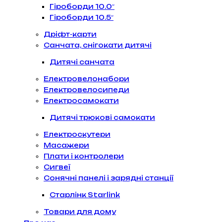
Гіроборди 10.0″
Гіроборди 10.5″
Дріфт-карти
Санчата, снігокати дитячі
Дитячі санчата
Електровелонабори
Електровелосипеди
Електросамокати
Дитячі трюкові самокати
Електроскутери
Масажери
Плати і контролери
Сигвеї
Сонячні панелі і зарядні станції
Старлінк Starlink
Товари для дому