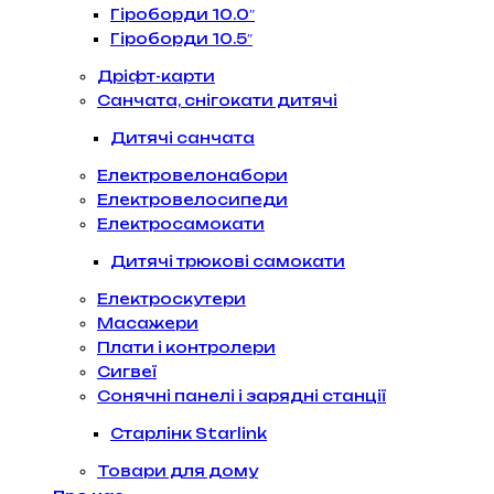
Гіроборди 10.0″
Гіроборди 10.5″
Дріфт-карти
Санчата, снігокати дитячі
Дитячі санчата
Електровелонабори
Електровелосипеди
Електросамокати
Дитячі трюкові самокати
Електроскутери
Масажери
Плати і контролери
Сигвеї
Сонячні панелі і зарядні станції
Старлінк Starlink
Товари для дому