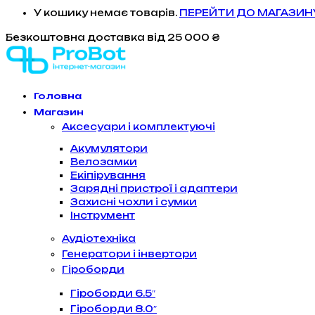
У кошику немає товарів.
ПЕРЕЙТИ ДО МАГАЗИН
Безкоштовна доставка
від 25 000 ₴
Головна
Магазин
Аксесуари і комплектуючі
Акумулятори
Велозамки
Екіпірування
Зарядні пристрої і адаптери
Захисні чохли і сумки
Інструмент
Аудіотехніка
Генератори і інвертори
Гіроборди
Гіроборди 6.5″
Гіроборди 8.0″