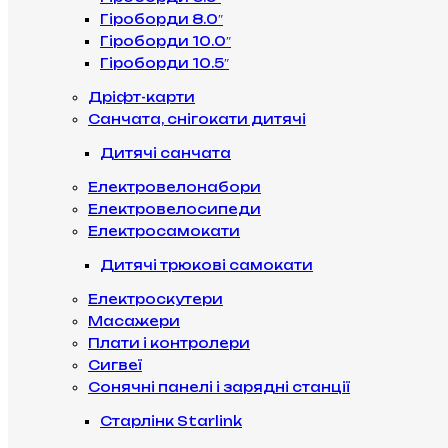
Гіроборди 8.0″
Гіроборди 10.0″
Гіроборди 10.5″
Дріфт-карти
Санчата, снігокати дитячі
Дитячі санчата
Електровелонабори
Електровелосипеди
Електросамокати
Дитячі трюкові самокати
Електроскутери
Масажери
Плати і контролери
Сигвеї
Сонячні панелі і зарядні станції
Старлінк Starlink