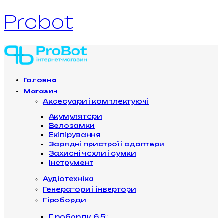
Probot
Головна
Магазин
Аксесуари і комплектуючі
Акумулятори
Велозамки
Екіпірування
Зарядні пристрої і адаптери
Захисні чохли і сумки
Інструмент
Аудіотехніка
Генератори і інвертори
Гіроборди
Гіроборди 6.5″