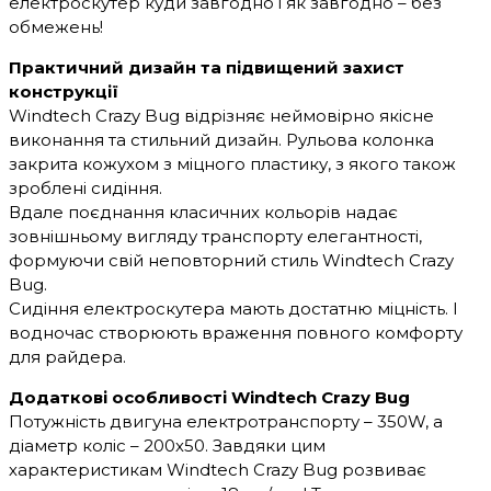
електроскутер куди завгодно і як завгодно – без
обмежень!
Практичний дизайн та підвищений захист
конструкції
Windtech Crazy Bug відрізняє неймовірно якісне
виконання та стильний дизайн. Рульова колонка
закрита кожухом з міцного пластику, з якого також
зроблені сидіння.
Вдале поєднання класичних кольорів надає
зовнішньому вигляду транспорту елегантності,
формуючи свій неповторний стиль Windtech Crazy
Bug.
Сидіння електроскутера мають достатню міцність. І
водночас створюють враження повного комфорту
для райдера.
Додаткові особливості Windtech Crazy Bug
Потужність двигуна електротранспорту – 350W, а
діаметр коліс – 200х50. Завдяки цим
характеристикам Windtech Crazy Bug розвиває