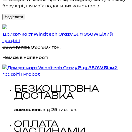
браузері для моїх подальших коментарів.
Дрифт-карт Windtech Crazy Bug 350W Білий
графіті
Оригінальна
Поточна
537,413
грн.
395,987
грн.
ціна:
ціна:
Немає в наявності
537,413 грн..
395,987 грн..
БЕЗКОШТОВНА
ДОСТАВКА
замовлень від 25 тис. грн.
ОПЛАТА
ЧАСТИНАМИ