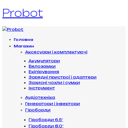
Probot
Головна
Магазин
Аксесуари і комплектуючі
Акумулятори
Велозамки
Екіпірування
Зарядні пристрої і адаптери
Захисні чохли і сумки
Інструмент
Аудіотехніка
Генератори і інвертори
Гіроборди
Гіроборди 6.5″
Гіроборди 8.0″