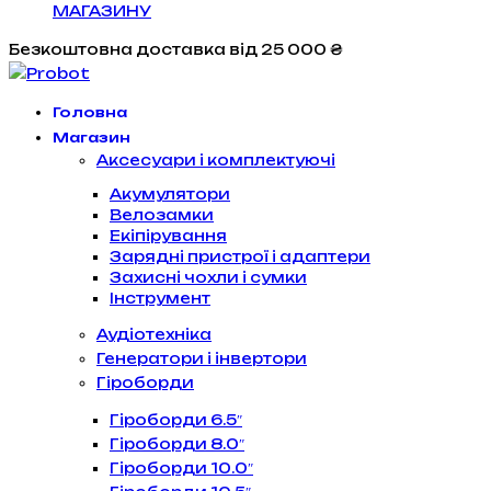
МАГАЗИНУ
Безкоштовна доставка
від 25 000 ₴
Головна
Магазин
Аксесуари і комплектуючі
Акумулятори
Велозамки
Екіпірування
Зарядні пристрої і адаптери
Захисні чохли і сумки
Інструмент
Аудіотехніка
Генератори і інвертори
Гіроборди
Гіроборди 6.5″
Гіроборди 8.0″
Гіроборди 10.0″