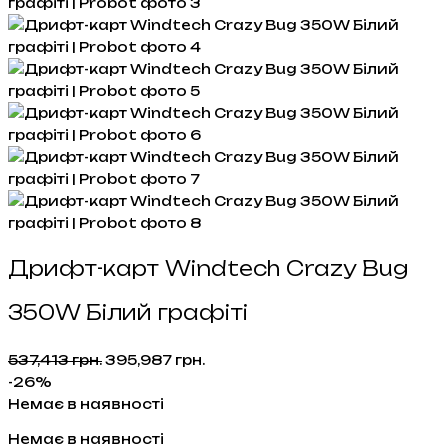
Дрифт-карт Windtech Crazy Bug
350W Білий графіті
Оригінальна
Поточна
537,413
грн.
395,987
грн.
ціна:
ціна:
-26%
537,413 грн..
395,987 грн..
Немає в наявності
Немає в наявності