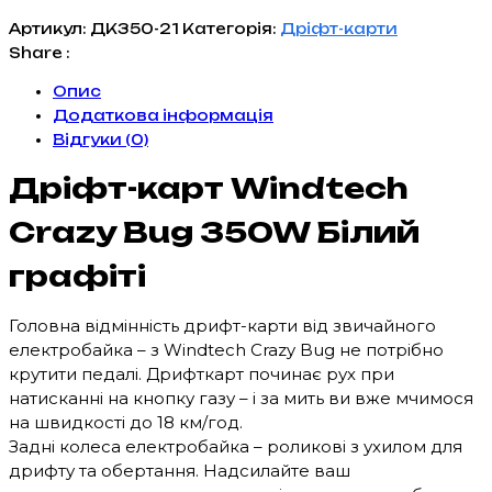
Артикул:
ДК350-21
Категорія:
Дріфт-карти
Share :
Опис
Додаткова інформація
Відгуки (0)
Дріфт-карт Windtech
Crazy Bug 350W Білий
графіті
Головна відмінність дрифт-карти від звичайного
електробайка – з Windtech Crazy Bug не потрібно
крутити педалі. Дрифткарт починає рух при
натисканні на кнопку газу – і за мить ви вже мчимося
на швидкості до 18 км/год.
Задні колеса електробайка – роликові з ухилом для
дрифту та обертання. Надсилайте ваш