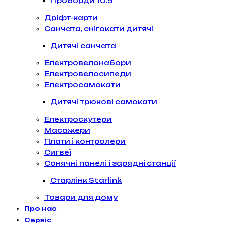
Гіроборди 10.5″
Дріфт-карти
Санчата, снігокати дитячі
Дитячі санчата
Електровелонабори
Електровелосипеди
Електросамокати
Дитячі трюкові самокати
Електроскутери
Масажери
Плати і контролери
Сигвеї
Сонячні панелі і зарядні станції
Старлінк Starlink
Товари для дому
Про нас
Сервіс