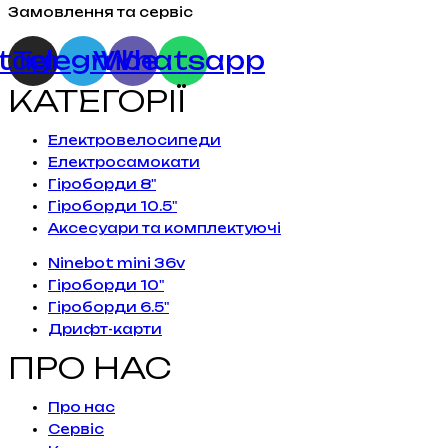
Замовлення та сервіс
stagram
Telegram
Viber
Whatsapp
КАТЕГОРІЇ
Електровелосипеди
Електросамокати
Гіроборди 8"
Гіроборди 10.5"
Аксесуари та комплектуючі
Ninebot mini 36v
Гіроборди 10"
Гіроборди 6.5"
Дрифт-карти
ПРО НАС
Про нас
Сервiс