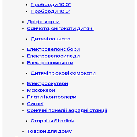
Гіроборди 10.0″
Гіроборди 10.5″
Дріфт-карти
Санчата, снігокати дитячі
Дитячі санчата
Електровелонабори
Електровелосипеди
Електросамокати
Дитячі трюкові самокати
Електроскутери
Масажери
Плати і контролери
Сигвеї
Сонячні панелі і зарядні станції
Старлінк Starlink
Товари для дому