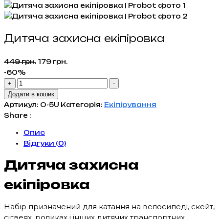
Дитяча захисна екіпіровка
Оригінальна
Поточна
449
грн.
179
грн.
ціна:
ціна:
-60%
Дитяча
449 грн..
179 грн..
+
-
захисна
Додати в кошик
екіпіровка
Артикул:
O-5U
Категорія:
Екіпірування
кількість
Share :
Опис
Відгуки (0)
Дитяча захисна
екіпіровка
Набір призначений для катання на велосипеді, скейт,
сігвеях, роликах і інших дитячих транспортних