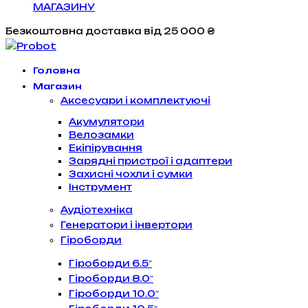
МАГАЗИНУ
Безкоштовна доставка
від 25 000 ₴
Головна
Магазин
Аксесуари і комплектуючі
Акумулятори
Велозамки
Екіпірування
Зарядні пристрої і адаптери
Захисні чохли і сумки
Інструмент
Аудіотехніка
Генератори і інвертори
Гіроборди
Гіроборди 6.5″
Гіроборди 8.0″
Гіроборди 10.0″