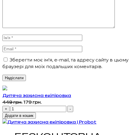
Зберегти моє ім'я, e-mail, та адресу сайту в цьому
браузері для моїх подальших коментарів.
Дитяча захисна екіпіровка
Оригінальна
Поточна
449
грн.
179
грн.
Дитяча
ціна:
ціна:
+
-
захисна
449 грн..
179 грн..
Додати в кошик
екіпіровка
кількість