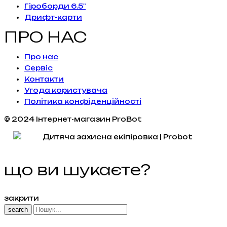
Гіроборди 6.5"
Дрифт-карти
ПРО НАС
Про нас
Сервiс
Контакти
Угода користувача
Політика конфіденційності
© 2024 Інтернет-магазин ProBot
що ви шукаєте?
закрити
search