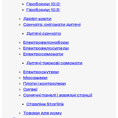
Гіроборди 10.0″
Гіроборди 10.5″
Дріфт-карти
Санчата, снігокати дитячі
Дитячі санчата
Електровелонабори
Електровелосипеди
Електросамокати
Дитячі трюкові самокати
Електроскутери
Масажери
Плати і контролери
Сигвеї
Сонячні панелі і зарядні станції
Старлінк Starlink
Товари для дому