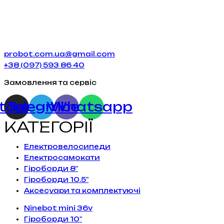
probot.com.ua@gmail.com
+38 (097) 593 86 40
Замовлення та сервіс
stagram
Telegram
Viber
Whatsapp
КАТЕГОРІЇ
Електровелосипеди
Електросамокати
Гіроборди 8"
Гіроборди 10.5"
Аксесуари та комплектуючі
Ninebot mini 36v
Гіроборди 10"