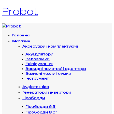
Probot
Головна
Магазин
Аксесуари і комплектуючі
Акумулятори
Велозамки
Екіпірування
Зарядні пристрої і адаптери
Захисні чохли і сумки
Інструмент
Аудіотехніка
Генератори і інвертори
Гіроборди
Гіроборди 6.5″
Гіроборди 8.0″