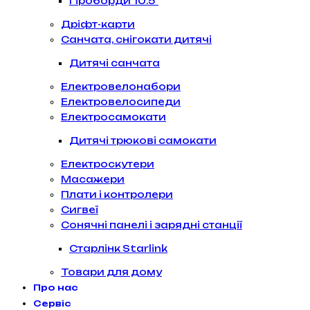
Гіроборди 10.5″
Дріфт-карти
Санчата, снігокати дитячі
Дитячі санчата
Електровелонабори
Електровелосипеди
Електросамокати
Дитячі трюкові самокати
Електроскутери
Масажери
Плати і контролери
Сигвеї
Сонячні панелі і зарядні станції
Старлінк Starlink
Товари для дому
Про нас
Сервіс