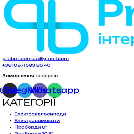
probot.com.ua@gmail.com
+38 (097) 593 86 40
Замовлення та сервіс
stagram
Telegram
Viber
Whatsapp
КАТЕГОРІЇ
Електровелосипеди
Електросамокати
Гіроборди 8"
Гіроборди 10.5"