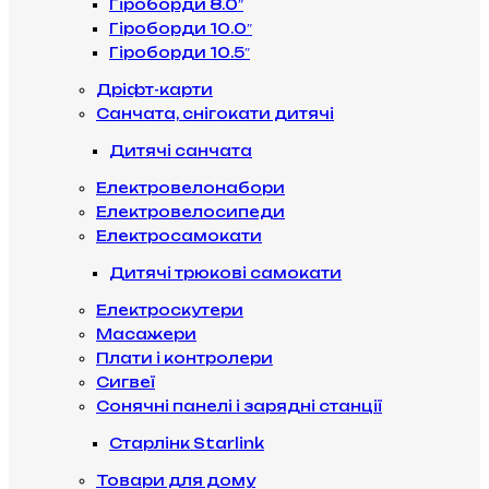
Гіроборди 8.0″
Гіроборди 10.0″
Гіроборди 10.5″
Дріфт-карти
Санчата, снігокати дитячі
Дитячі санчата
Електровелонабори
Електровелосипеди
Електросамокати
Дитячі трюкові самокати
Електроскутери
Масажери
Плати і контролери
Сигвеї
Сонячні панелі і зарядні станції
Старлінк Starlink
Товари для дому