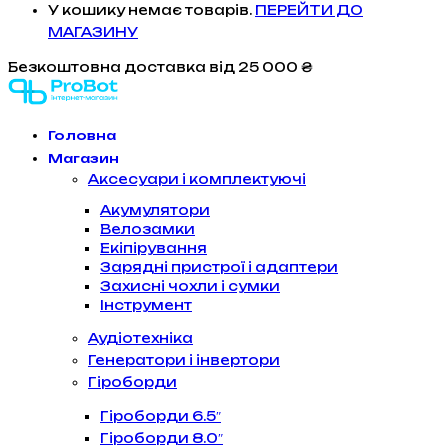
У кошику немає товарів.
ПЕРЕЙТИ ДО
МАГАЗИНУ
Безкоштовна доставка
від 25 000 ₴
Головна
Магазин
Аксесуари і комплектуючі
Акумулятори
Велозамки
Екіпірування
Зарядні пристрої і адаптери
Захисні чохли і сумки
Інструмент
Аудіотехніка
Генератори і інвертори
Гіроборди
Гіроборди 6.5″
Гіроборди 8.0″