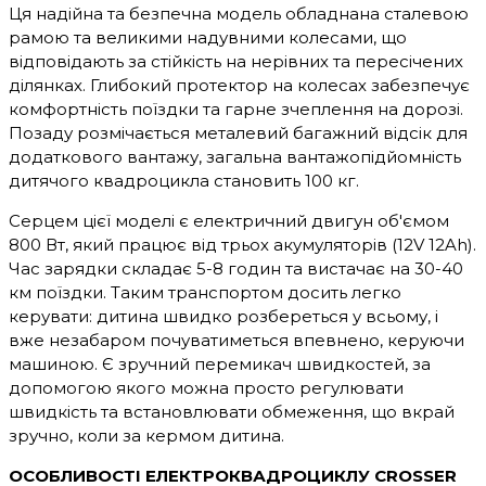
Ця надійна та безпечна модель обладнана сталевою
рамою та великими надувними колесами, що
відповідають за стійкість на нерівних та пересічених
ділянках. Глибокий протектор на колесах забезпечує
комфортність поїздки та гарне зчеплення на дорозі.
Позаду розмічається металевий багажний відсік для
додаткового вантажу, загальна вантажопідйомність
дитячого квадроцикла становить 100 кг.
Серцем цієї моделі є електричний двигун об'ємом
800 Вт, який працює від трьох акумуляторів (12V 12Ah).
Час зарядки складає 5-8 годин та вистачає на 30-40
км поїздки. Таким транспортом досить легко
керувати: дитина швидко розбереться у всьому, і
вже незабаром почуватиметься впевнено, керуючи
машиною. Є зручний перемикач швидкостей, за
допомогою якого можна просто регулювати
швидкість та встановлювати обмеження, що вкрай
зручно, коли за кермом дитина.
ОСОБЛИВОСТІ ЕЛЕКТРОКВАДРОЦИКЛУ CROSSER