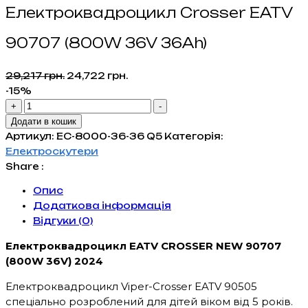
Електроквадроцикл Crosser EATV
90707 (800W 36V 36Ah)
Оригінальна
Поточна
29,217
грн.
24,722
грн.
ціна:
ціна:
-15%
Електроквадроцикл
29,217 грн..
24,722 грн..
+
-
Crosser
Додати в кошик
EATV
Артикул:
ЕС-8000-36-36 Q5
Категорія:
90707
Електроскутери
(800W
Share :
36V
Опис
36Ah)
Додаткова інформація
кількість
Відгуки (0)
Електроквадроцикл EATV CROSSER NEW 90707
(800W 36V) 2024
Електроквадроцикл Viper-Crosser EATV 90505
спеціально розроблений для дітей віком від 5 років.