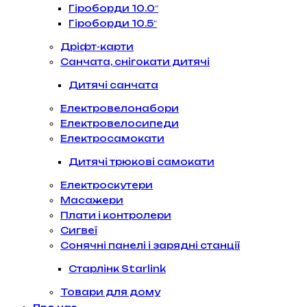
Гіроборди 10.0″
Гіроборди 10.5″
Дріфт-карти
Санчата, снігокати дитячі
Дитячі санчата
Електровелонабори
Електровелосипеди
Електросамокати
Дитячі трюкові самокати
Електроскутери
Масажери
Плати і контролери
Сигвеї
Сонячні панелі і зарядні станції
Старлінк Starlink
Товари для дому