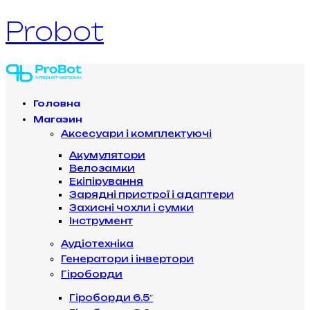
Probot
Головна
Магазин
Аксесуари і комплектуючі
Акумулятори
Велозамки
Екіпірування
Зарядні пристрої і адаптери
Захисні чохли і сумки
Інструмент
Аудіотехніка
Генератори і інвертори
Гіроборди
Гіроборди 6.5″