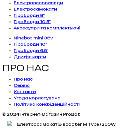
Електровелосипеди
Електросамокати
Гіроборди 8"
Гіроборди 10.5"
Аксесуари та комплектуючі
Ninebot mini 36v
Гіроборди 10"
Гіроборди 6.5"
Дрифт-карти
ПРО НАС
Про нас
Сервiс
Контакти
Угода користувача
Політика конфіденційності
© 2024 Інтернет-магазин ProBot