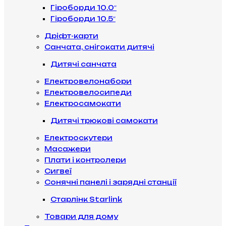
Гіроборди 10.0″
Гіроборди 10.5″
Дріфт-карти
Санчата, снігокати дитячі
Дитячі санчата
Електровелонабори
Електровелосипеди
Електросамокати
Дитячі трюкові самокати
Електроскутери
Масажери
Плати і контролери
Сигвеї
Сонячні панелі і зарядні станції
Старлінк Starlink
Товари для дому