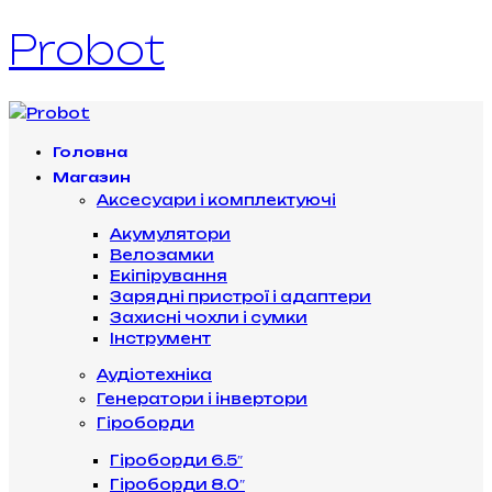
Probot
Головна
Магазин
Аксесуари і комплектуючі
Акумулятори
Велозамки
Екіпірування
Зарядні пристрої і адаптери
Захисні чохли і сумки
Інструмент
Аудіотехніка
Генератори і інвертори
Гіроборди
Гіроборди 6.5″
Гіроборди 8.0″