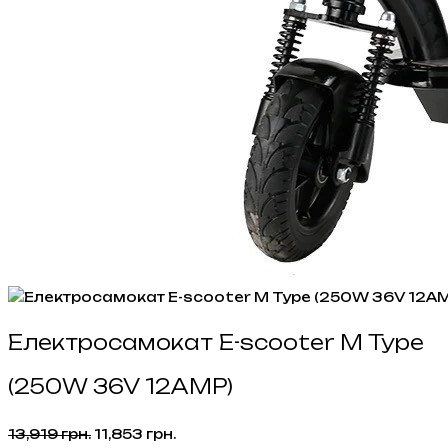
Електросамокат E-scooter M Type
(250W 36V 12AMP)
Оригінальна
Поточна
13,919
грн.
11,853
грн.