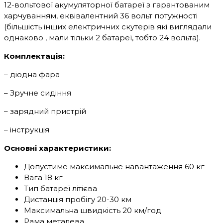
12-вольтової акумуляторної батареї з гарантованим
харчуванням, еквівалентний 36 вольт потужності
(більшість інших електричних скутерів які виглядали
однаково , мали тільки 2 батареї, тобто 24 вольта).
Комплектація:
– діодна фара
– Зручне сидіння
– зарядний пристрій
– інструкція
Основні характеристики:
Допустиме максимальне навантаження 60 кг
Вага 18 кг
Тип батареї літієва
Дистанція пробігу 20-30 км
Максимальна швидкість 20 км/год
Рама металева