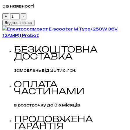
ціна:
ціна:
5 в наявності
13,919 грн..
11,853 грн..
Електросамокат
+
-
E-
Додати в кошик
scooter
M
Type
БЕЗКОШТОВНА
(250W
ДОСТАВКА
36V
12AMP)
кількість
замовлень від 25 тис. грн.
ОПЛАТА
ЧАСТИНАМИ
в розстрочку до 3-х місяців
ПРОДОВЖЕНА
ГАРАНТІЯ