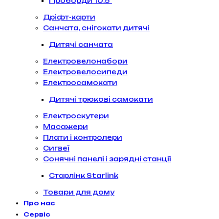
Гіроборди 10.5″
Дріфт-карти
Санчата, снігокати дитячі
Дитячі санчата
Електровелонабори
Електровелосипеди
Електросамокати
Дитячі трюкові самокати
Електроскутери
Масажери
Плати і контролери
Сигвеї
Сонячні панелі і зарядні станції
Старлінк Starlink
Товари для дому
Про нас
Сервіс