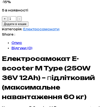
ціна:
ціна:
-15%
13,919 грн..
11,853 грн..
5 в наявності
Електросамокат
+
-
E-
Додати в кошик
scooter
Категорія:
Електросамокати
M
Share :
Type
Опис
(250W
Відгуки (0)
36V
12AMP)
Електросамокат E-
кількість
scooter M Type (250W
36V 12Ah) –
п
ідлітковий
(максимальне
навантаження 60 кг)