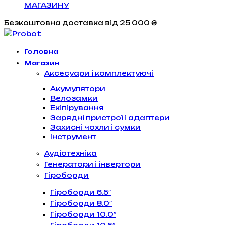
МАГАЗИНУ
Безкоштовна доставка
від 25 000 ₴
Головна
Магазин
Аксесуари і комплектуючі
Акумулятори
Велозамки
Екіпірування
Зарядні пристрої і адаптери
Захисні чохли і сумки
Інструмент
Аудіотехніка
Генератори і інвертори
Гіроборди
Гіроборди 6.5″
Гіроборди 8.0″
Гіроборди 10.0″