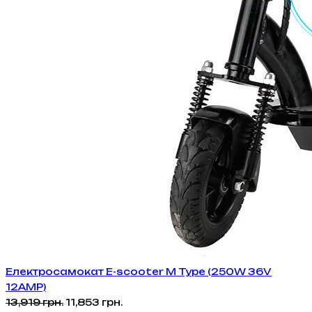
Електросамокат E-scooter M Type (250W 36V
12AMP)
Оригінальна
Поточна
13,919
грн.
11,853
грн.