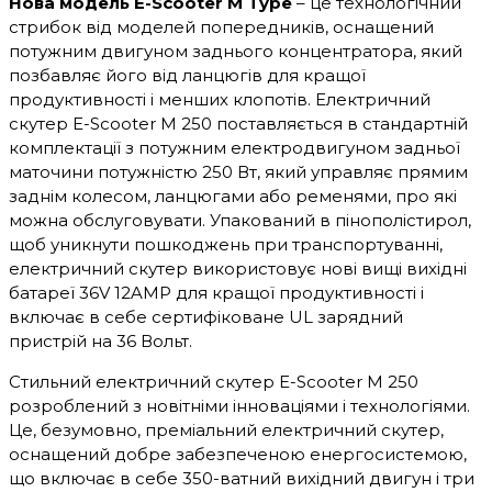
Нова модель E-Scooter
M Type
– це технологічний
стрибок від моделей попередників, оснащений
потужним двигуном заднього концентратора, який
позбавляє його від ланцюгів для кращої
продуктивності і менших клопотів. Електричний
скутер E-Scooter M 250 поставляється в стандартній
комплектації з потужним електродвигуном задньої
маточини потужністю 250 Вт, який управляє прямим
заднім колесом, ланцюгами або ременями, про які
можна обслуговувати. Упакований в пінополістирол,
щоб уникнути пошкоджень при транспортуванні,
електричний скутер використовує нові вищі вихідні
батареї 36V 12AMP для кращої продуктивності і
включає в себе сертифіковане UL зарядний
пристрій на 36 Вольт.
Стильний електричний скутер E-Scooter M 250
розроблений з новітніми інноваціями і технологіями.
Це, безумовно, преміальний електричний скутер,
оснащений добре забезпеченою енергосистемою,
що включає в себе 350-ватний вихідний двигун і три