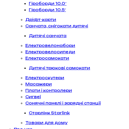
Гіроборди 10.0″
Гіроборди 10.5″
Дріфт-карти
Санчата, снігокати дитячі
Дитячі санчата
Електровелонабори
Електровелосипеди
Електросамокати
Дитячі трюкові самокати
Електроскутери
Масажери
Плати і контролери
Сигвеї
Сонячні панелі і зарядні станції
Старлінк Starlink
Товари для дому