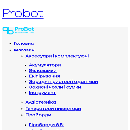
Probot
Головна
Магазин
Аксесуари і комплектуючі
Акумулятори
Велозамки
Екіпірування
Зарядні пристрої і адаптери
Захисні чохли і сумки
Інструмент
Аудіотехніка
Генератори і інвертори
Гіроборди
Гіроборди 6.5″