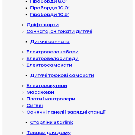
Гіроборди 8.0″
Гіроборди 10.0″
Гіроборди 10.5″
Дріфт-карти
Санчата, снігокати дитячі
Дитячі санчата
Електровелонабори
Електровелосипеди
Електросамокати
Дитячі трюкові самокати
Електроскутери
Масажери
Плати і контролери
Сигвеї
Сонячні панелі і зарядні станції
Старлінк Starlink
Товари для дому