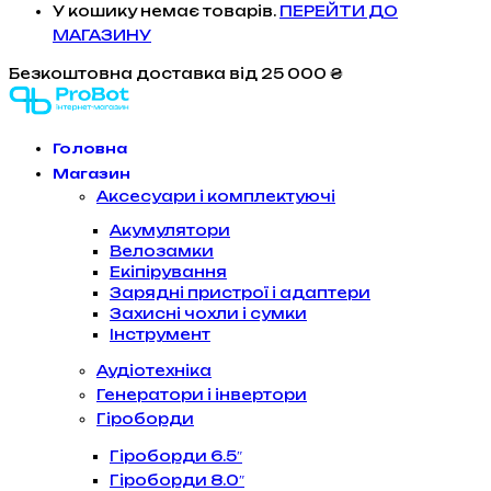
У кошику немає товарів.
ПЕРЕЙТИ ДО
МАГАЗИНУ
Безкоштовна доставка
від 25 000 ₴
Головна
Магазин
Аксесуари і комплектуючі
Акумулятори
Велозамки
Екіпірування
Зарядні пристрої і адаптери
Захисні чохли і сумки
Інструмент
Аудіотехніка
Генератори і інвертори
Гіроборди
Гіроборди 6.5″
Гіроборди 8.0″