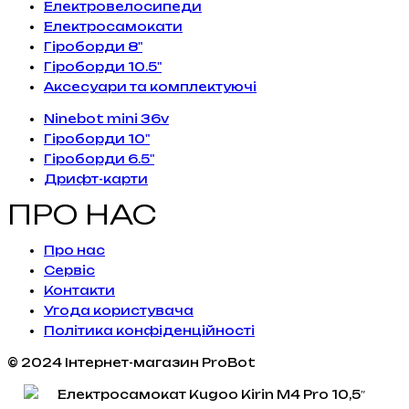
Електровелосипеди
Електросамокати
Гіроборди 8"
Гіроборди 10.5"
Аксесуари та комплектуючі
Ninebot mini 36v
Гіроборди 10"
Гіроборди 6.5"
Дрифт-карти
ПРО НАС
Про нас
Сервiс
Контакти
Угода користувача
Політика конфіденційності
© 2024 Інтернет-магазин ProBot