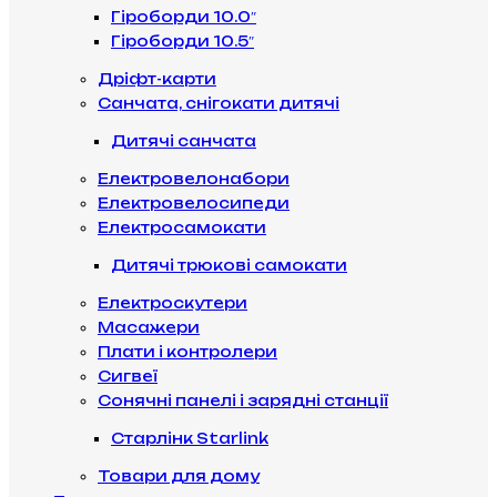
Гіроборди 10.0″
Гіроборди 10.5″
Дріфт-карти
Санчата, снігокати дитячі
Дитячі санчата
Електровелонабори
Електровелосипеди
Електросамокати
Дитячі трюкові самокати
Електроскутери
Масажери
Плати і контролери
Сигвеї
Сонячні панелі і зарядні станції
Старлінк Starlink
Товари для дому