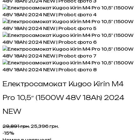
Електросамокат Kugoo Kirin M4
Pro 10,5″ (1500W 48V 18Ah) 2024
NEW
Оригінальна
Поточна
29,891
грн.
25,396
грн.
ціна:
ціна:
-15%
29,891 грн..
25,396 грн..
Немає в наявності