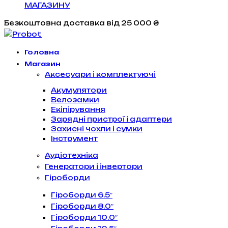
МАГАЗИНУ
Безкоштовна доставка
від 25 000 ₴
Головна
Магазин
Аксесуари і комплектуючі
Акумулятори
Велозамки
Екіпірування
Зарядні пристрої і адаптери
Захисні чохли і сумки
Інструмент
Аудіотехніка
Генератори і інвертори
Гіроборди
Гіроборди 6.5″
Гіроборди 8.0″
Гіроборди 10.0″