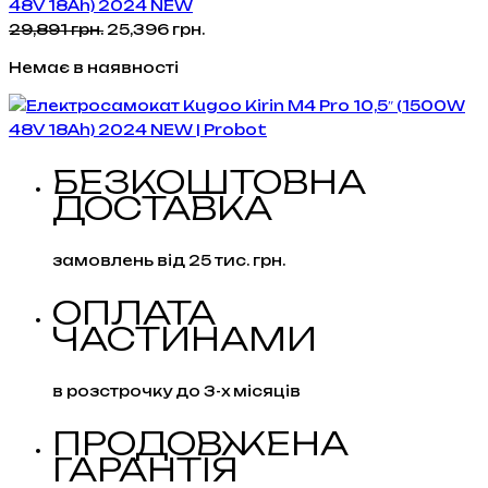
48V 18Ah) 2024 NEW
Оригінальна
Поточна
29,891
грн.
25,396
грн.
ціна:
ціна:
Немає в наявності
29,891 грн..
25,396 грн..
БЕЗКОШТОВНА
ДОСТАВКА
замовлень від 25 тис. грн.
ОПЛАТА
ЧАСТИНАМИ
в розстрочку до 3-х місяців
ПРОДОВЖЕНА
ГАРАНТІЯ