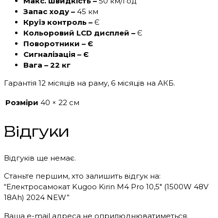
Макс. швидкість –
50 км/год
Запас ходу –
45 км
Круїз контроль –
Є
Кольоровий LCD дисплей –
Є
Поворотники – Є
Сигналізація – Є
Вага – 22 кг
Гарантія 12 місяців на раму, 6 місяців на АКБ.
Розміри
40 × 22 см
Відгуки
Відгуків ще немає.
Станьте першим, хто залишить відгук на:
“Електросамокат Kugoo Kirin M4 Pro 10,5″ (1500W 48V
18Ah) 2024 NEW”
Ваша e-mail адреса не оприлюднюватиметься.