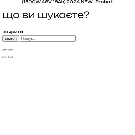
що ви шукаєте?
закрити
search