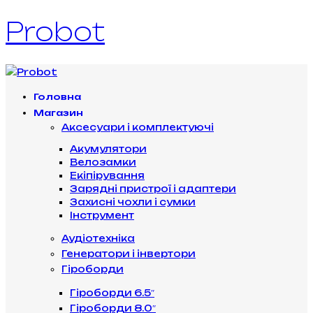
Probot
Головна
Магазин
Аксесуари і комплектуючі
Акумулятори
Велозамки
Екіпірування
Зарядні пристрої і адаптери
Захисні чохли і сумки
Інструмент
Аудіотехніка
Генератори і інвертори
Гіроборди
Гіроборди 6.5″
Гіроборди 8.0″