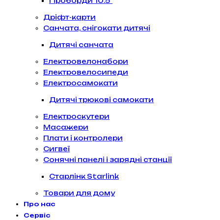
Гіроборди 10.5″
Дріфт-карти
Санчата, снігокати дитячі
Дитячі санчата
Електровелонабори
Електровелосипеди
Електросамокати
Дитячі трюкові самокати
Електроскутери
Масажери
Плати і контролери
Сигвеї
Сонячні панелі і зарядні станції
Старлінк Starlink
Товари для дому
Про нас
Сервіс