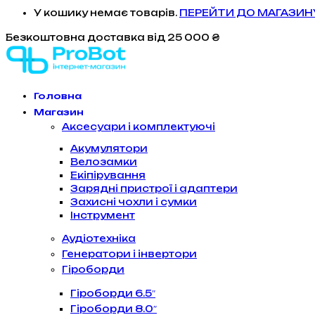
У кошику немає товарів.
ПЕРЕЙТИ ДО МАГАЗИН
Безкоштовна доставка
від 25 000 ₴
Головна
Магазин
Аксесуари і комплектуючі
Акумулятори
Велозамки
Екіпірування
Зарядні пристрої і адаптери
Захисні чохли і сумки
Інструмент
Аудіотехніка
Генератори і інвертори
Гіроборди
Гіроборди 6.5″
Гіроборди 8.0″