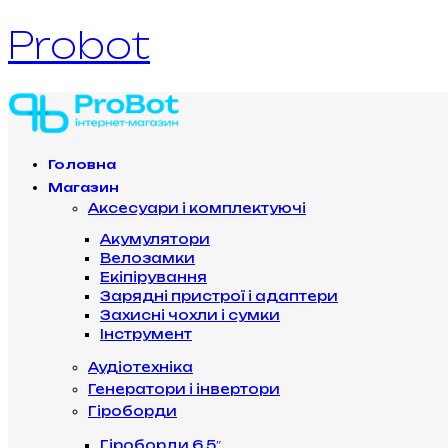
Probot
Головна
Магазин
Аксесуари і комплектуючі
Акумулятори
Велозамки
Екіпірування
Зарядні пристрої і адаптери
Захисні чохли і сумки
Інструмент
Аудіотехніка
Генератори і інвертори
Гіроборди
Гіроборди 6.5″