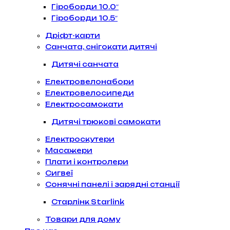
Гіроборди 10.0″
Гіроборди 10.5″
Дріфт-карти
Санчата, снігокати дитячі
Дитячі санчата
Електровелонабори
Електровелосипеди
Електросамокати
Дитячі трюкові самокати
Електроскутери
Масажери
Плати і контролери
Сигвеї
Сонячні панелі і зарядні станції
Старлінк Starlink
Товари для дому