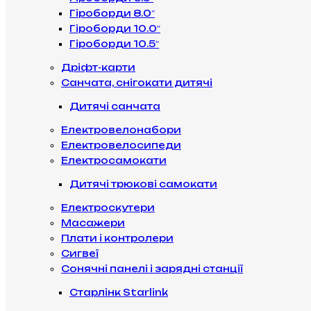
Гіроборди 8.0″
Гіроборди 10.0″
Гіроборди 10.5″
Дріфт-карти
Санчата, снігокати дитячі
Дитячі санчата
Електровелонабори
Електровелосипеди
Електросамокати
Дитячі трюкові самокати
Електроскутери
Масажери
Плати і контролери
Сигвеї
Сонячні панелі і зарядні станції
Старлінк Starlink