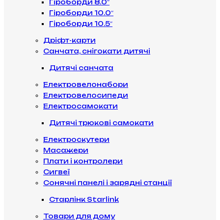
Гіроборди 8.0″
Гіроборди 10.0″
Гіроборди 10.5″
Дріфт-карти
Санчата, снігокати дитячі
Дитячі санчата
Електровелонабори
Електровелосипеди
Електросамокати
Дитячі трюкові самокати
Електроскутери
Масажери
Плати і контролери
Сигвеї
Сонячні панелі і зарядні станції
Старлінк Starlink
Товари для дому