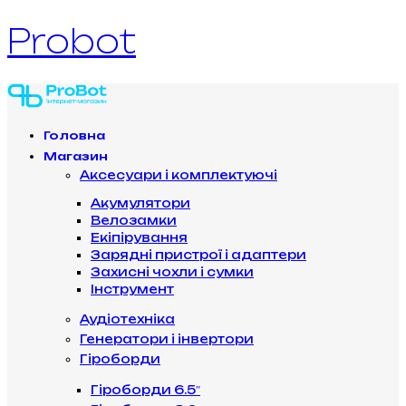
Probot
Головна
Магазин
Аксесуари і комплектуючі
Акумулятори
Велозамки
Екіпірування
Зарядні пристрої і адаптери
Захисні чохли і сумки
Інструмент
Аудіотехніка
Генератори і інвертори
Гіроборди
Гіроборди 6.5″