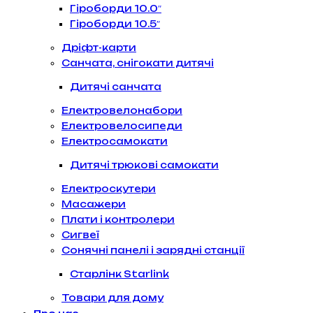
Гіроборди 10.0″
Гіроборди 10.5″
Дріфт-карти
Санчата, снігокати дитячі
Дитячі санчата
Електровелонабори
Електровелосипеди
Електросамокати
Дитячі трюкові самокати
Електроскутери
Масажери
Плати і контролери
Сигвеї
Сонячні панелі і зарядні станції
Старлінк Starlink
Товари для дому