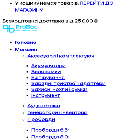
У кошику немає товарів.
ПЕРЕЙТИ ДО
МАГАЗИНУ
Безкоштовна доставка
від 25 000 ₴
Головна
Магазин
Аксесуари і комплектуючі
Акумулятори
Велозамки
Екіпірування
Зарядні пристрої і адаптери
Захисні чохли і сумки
Інструмент
Аудіотехніка
Генератори і інвертори
Гіроборди
Гіроборди 6.5″
Гіроборди 8.0″