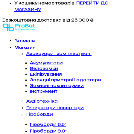
У кошику немає товарів.
ПЕРЕЙТИ ДО
МАГАЗИНУ
Безкоштовна доставка
від 25 000 ₴
Головна
Магазин
Аксесуари і комплектуючі
Акумулятори
Велозамки
Екіпірування
Зарядні пристрої і адаптери
Захисні чохли і сумки
Інструмент
Аудіотехніка
Генератори і інвертори
Гіроборди
Гіроборди 6.5″
Гіроборди 8.0″