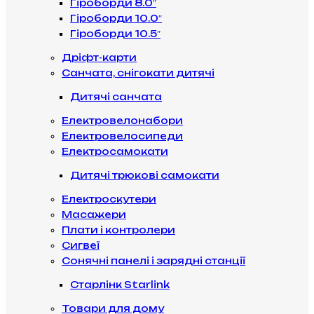
Гіроборди 8.0″
Гіроборди 10.0″
Гіроборди 10.5″
Дріфт-карти
Санчата, снігокати дитячі
Дитячі санчата
Електровелонабори
Електровелосипеди
Електросамокати
Дитячі трюкові самокати
Електроскутери
Масажери
Плати і контролери
Сигвеї
Сонячні панелі і зарядні станції
Старлінк Starlink
Товари для дому