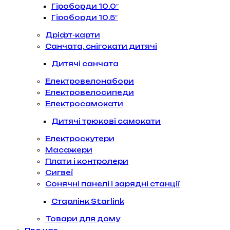
Гіроборди 10.0″
Гіроборди 10.5″
Дріфт-карти
Санчата, снігокати дитячі
Дитячі санчата
Електровелонабори
Електровелосипеди
Електросамокати
Дитячі трюкові самокати
Електроскутери
Масажери
Плати і контролери
Сигвеї
Сонячні панелі і зарядні станції
Старлінк Starlink
Товари для дому