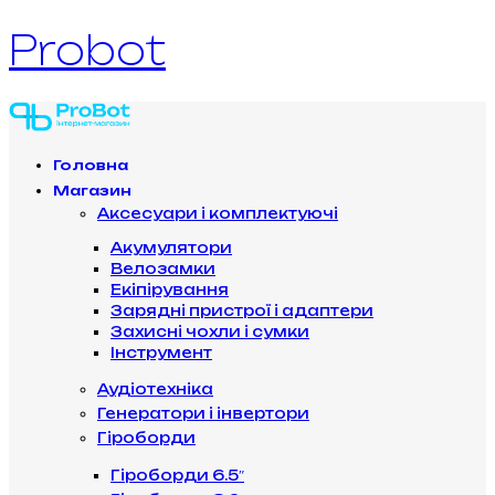
Probot
Головна
Магазин
Аксесуари і комплектуючі
Акумулятори
Велозамки
Екіпірування
Зарядні пристрої і адаптери
Захисні чохли і сумки
Інструмент
Аудіотехніка
Генератори і інвертори
Гіроборди
Гіроборди 6.5″