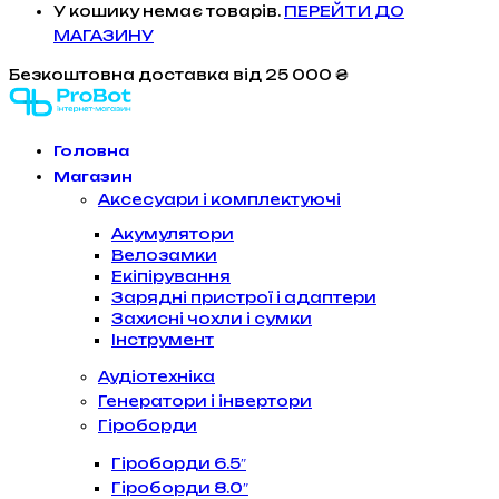
У кошику немає товарів.
ПЕРЕЙТИ ДО
МАГАЗИНУ
Безкоштовна доставка
від 25 000 ₴
Головна
Магазин
Аксесуари і комплектуючі
Акумулятори
Велозамки
Екіпірування
Зарядні пристрої і адаптери
Захисні чохли і сумки
Інструмент
Аудіотехніка
Генератори і інвертори
Гіроборди
Гіроборди 6.5″
Гіроборди 8.0″