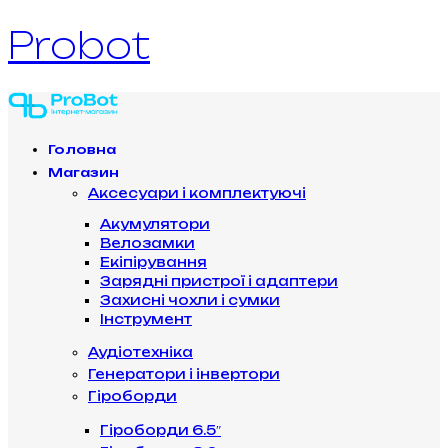
Probot
Головна
Магазин
Аксесуари і комплектуючі
Акумулятори
Велозамки
Екіпірування
Зарядні пристрої і адаптери
Захисні чохли і сумки
Інструмент
Аудіотехніка
Генератори і інвертори
Гіроборди
Гіроборди 6.5″