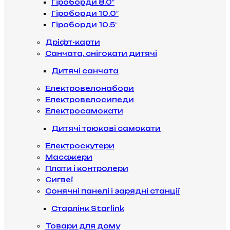
Гіроборди 8.0″
Гіроборди 10.0″
Гіроборди 10.5″
Дріфт-карти
Санчата, снігокати дитячі
Дитячі санчата
Електровелонабори
Електровелосипеди
Електросамокати
Дитячі трюкові самокати
Електроскутери
Масажери
Плати і контролери
Сигвеї
Сонячні панелі і зарядні станції
Старлінк Starlink
Товари для дому