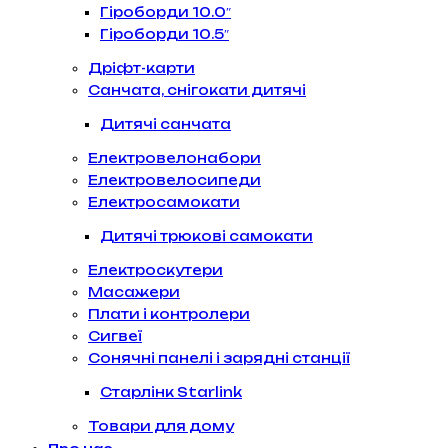
Гіроборди 10.0″
Гіроборди 10.5″
Дріфт-карти
Санчата, снігокати дитячі
Дитячі санчата
Електровелонабори
Електровелосипеди
Електросамокати
Дитячі трюкові самокати
Електроскутери
Масажери
Плати і контролери
Сигвеї
Сонячні панелі і зарядні станції
Старлінк Starlink
Товари для дому