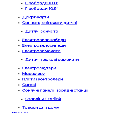
Гіроборди 10.0″
Гіроборди 10.5″
Дріфт-карти
Санчата, снігокати дитячі
Дитячі санчата
Електровелонабори
Електровелосипеди
Електросамокати
Дитячі трюкові самокати
Електроскутери
Масажери
Плати і контролери
Сигвеї
Сонячні панелі і зарядні станції
Старлінк Starlink
Товари для дому