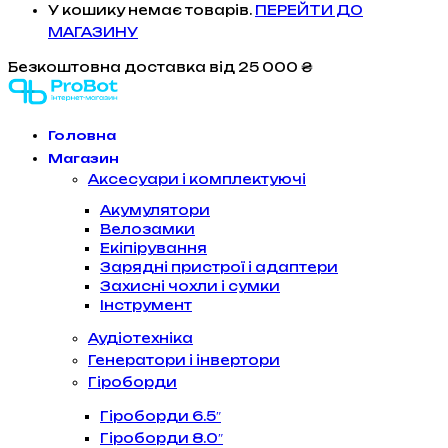
У кошику немає товарів.
ПЕРЕЙТИ ДО
МАГАЗИНУ
Безкоштовна доставка
від 25 000 ₴
Головна
Магазин
Аксесуари і комплектуючі
Акумулятори
Велозамки
Екіпірування
Зарядні пристрої і адаптери
Захисні чохли і сумки
Інструмент
Аудіотехніка
Генератори і інвертори
Гіроборди
Гіроборди 6.5″
Гіроборди 8.0″