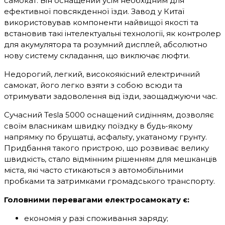
самокат. Він оснащений усім необхідним для
ефективної повсякденної їзди. Завод у Китаї
використовував компоненти найвищої якості та
встановив такі інтелектуальні технології, як контролер
для акумулятора та розумний дисплей, абсолютно
нову систему складання, що виключає люфти.
Недорогий, легкий, високоякісний електричний
самокат, його легко взяти з собою всюди та
отримувати задоволення від їзди, заощаджуючи час.
Сучасний Tesla 5000 оснащений сидінням, дозволяє
своїм власникам швидку поїздку в будь-якому
напрямку по брущатці, асфальту, укатаному грунту.
Придбання такого пристрою, що розвиває велику
швидкість, стало відмінним рішенням для мешканців
міста, які часто стикаються з автомобільними
пробками та затримками громадського транспорту.
Головними перевагами електросамокату є:
економія у разі споживання заряду;