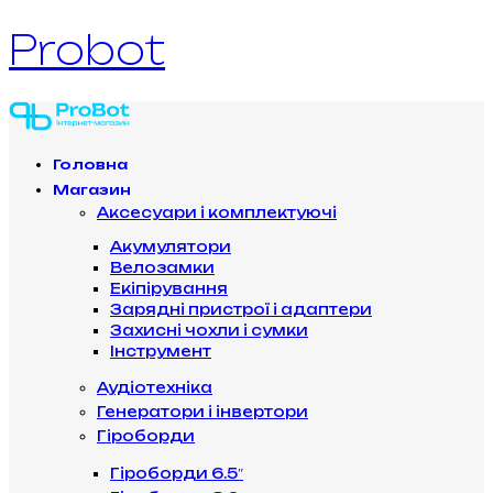
Probot
Головна
Магазин
Аксесуари і комплектуючі
Акумулятори
Велозамки
Екіпірування
Зарядні пристрої і адаптери
Захисні чохли і сумки
Інструмент
Аудіотехніка
Генератори і інвертори
Гіроборди
Гіроборди 6.5″