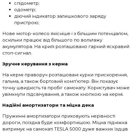
спідометр;
одометр;
діючий індикатор залишкового заряду
пристрою;
Нове мотор-колесо якісніше і з більшим потенціалом,
оскільки працює від більшого по вольтажу
акумулятора. На крилі розташовано гарний яскравий
стоп-сигнал.
Зручне керування з керма
На кермі праворуч розташовані курки прискорення,
гальма, а також бортовий комп'ютер. Він показує
точну швидкість та пробіг самокату. Користувач може
увімкнути підсвічування, а також кнопкою на кермі.
Надійні амортизатори та міцна дека
Пружинні амортизатори приховують нерівності
дороги, поїздка буде комфортнішою. Міцна підніжка
витримує на самокаті TESLA 5000 дуже важких їздців