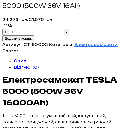
5000 (500W 36V 16Ah)
Оригінальна
Поточна
24,273
грн.
21,576
грн.
ціна:
ціна:
-11%
Електросамокат
24,273 грн..
21,576 грн..
+
-
з
Додати в кошик
сидінням
Артикул:
СТ-50002
Категорія:
Електросамокати
Tesla
Share :
5000
Опис
(500W
Відгуки (0)
36V
16Ah)
Електросамокат TESLA
кількість
5000 (500W 36V
16000Ah)
Tesla 5000 – найрозумніший, найдоступніший,
повністю заряджений, складаний електронний