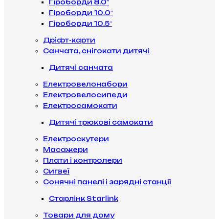
Гіроборди 8.0″
Гіроборди 10.0″
Гіроборди 10.5″
Дріфт-карти
Санчата, снігокати дитячі
Дитячі санчата
Електровелонабори
Електровелосипеди
Електросамокати
Дитячі трюкові самокати
Електроскутери
Масажери
Плати і контролери
Сигвеї
Сонячні панелі і зарядні станції
Старлінк Starlink
Товари для дому