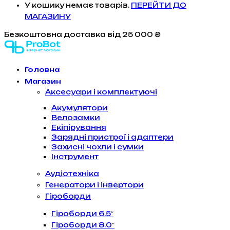
У кошику немає товарів.
ПЕРЕЙТИ ДО
МАГАЗИНУ
Безкоштовна доставка
від 25 000 ₴
Головна
Магазин
Аксесуари і комплектуючі
Акумулятори
Велозамки
Екіпірування
Зарядні пристрої і адаптери
Захисні чохли і сумки
Інструмент
Аудіотехніка
Генератори і інвертори
Гіроборди
Гіроборди 6.5″
Гіроборди 8.0″