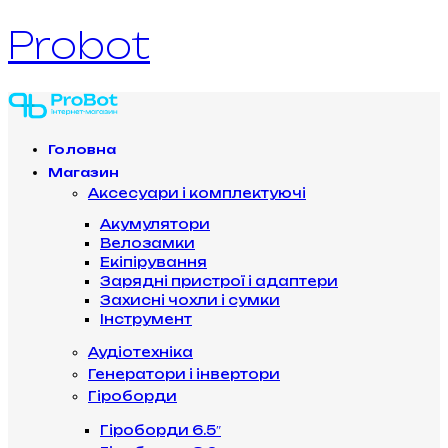
Probot
Головна
Магазин
Аксесуари і комплектуючі
Акумулятори
Велозамки
Екіпірування
Зарядні пристрої і адаптери
Захисні чохли і сумки
Інструмент
Аудіотехніка
Генератори і інвертори
Гіроборди
Гіроборди 6.5″