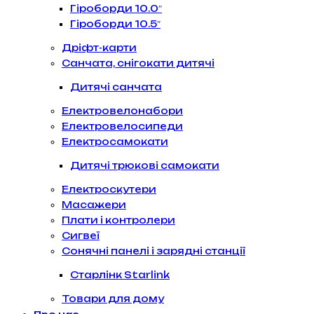
Гіроборди 10.0″
Гіроборди 10.5″
Дріфт-карти
Санчата, снігокати дитячі
Дитячі санчата
Електровелонабори
Електровелосипеди
Електросамокати
Дитячі трюкові самокати
Електроскутери
Масажери
Плати і контролери
Сигвеї
Сонячні панелі і зарядні станції
Старлінк Starlink
Товари для дому