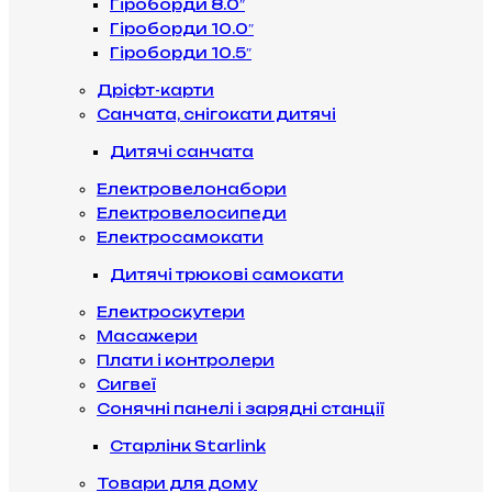
Гіроборди 8.0″
Гіроборди 10.0″
Гіроборди 10.5″
Дріфт-карти
Санчата, снігокати дитячі
Дитячі санчата
Електровелонабори
Електровелосипеди
Електросамокати
Дитячі трюкові самокати
Електроскутери
Масажери
Плати і контролери
Сигвеї
Сонячні панелі і зарядні станції
Старлінк Starlink
Товари для дому