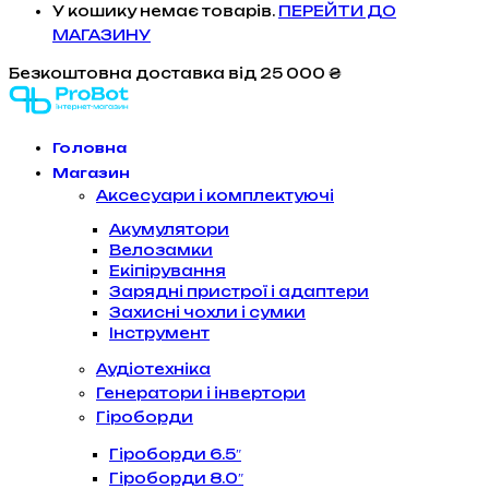
У кошику немає товарів.
ПЕРЕЙТИ ДО
МАГАЗИНУ
Безкоштовна доставка
від 25 000 ₴
Головна
Магазин
Аксесуари і комплектуючі
Акумулятори
Велозамки
Екіпірування
Зарядні пристрої і адаптери
Захисні чохли і сумки
Інструмент
Аудіотехніка
Генератори і інвертори
Гіроборди
Гіроборди 6.5″
Гіроборди 8.0″