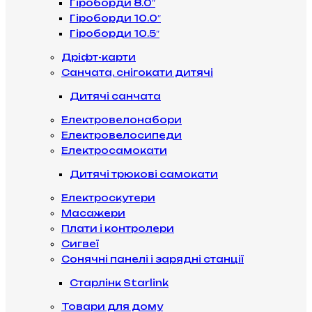
Гіроборди 8.0″
Гіроборди 10.0″
Гіроборди 10.5″
Дріфт-карти
Санчата, снігокати дитячі
Дитячі санчата
Електровелонабори
Електровелосипеди
Електросамокати
Дитячі трюкові самокати
Електроскутери
Масажери
Плати і контролери
Сигвеї
Сонячні панелі і зарядні станції
Старлінк Starlink
Товари для дому