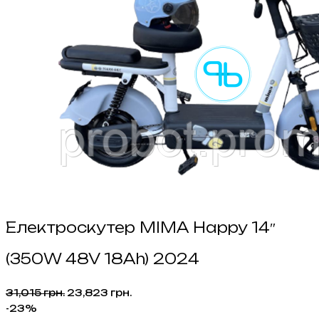
Електроскутер MIMA Happy 14″
(350W 48V 18Ah) 2024
Оригінальна
Поточна
31,015
грн.
23,823
грн.
ціна:
ціна:
-23%