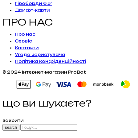
Гіроборди 6.5"
Дрифт-карти
ПРО НАС
Про нас
Сервiс
Контакти
Угода користувача
Політика конфіденційності
© 2024 Інтернет-магазин ProBot
що ви шукаєте?
закрити
search