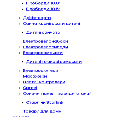
Гіроборди 10.0″
Гіроборди 10.5″
Дріфт-карти
Санчата, снігокати дитячі
Дитячі санчата
Електровелонабори
Електровелосипеди
Електросамокати
Дитячі трюкові самокати
Електроскутери
Масажери
Плати і контролери
Сигвеї
Сонячні панелі і зарядні станції
Старлінк Starlink
Товари для дому