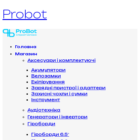
Probot
Головна
Магазин
Аксесуари і комплектуючі
Акумулятори
Велозамки
Екіпірування
Зарядні пристрої і адаптери
Захисні чохли і сумки
Інструмент
Аудіотехніка
Генератори і інвертори
Гіроборди
Гіроборди 6.5″