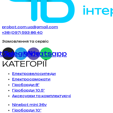
probot.com.ua@gmail.com
+38 (097) 593 86 40
Замовлення та сервіс
stagram
Telegram
Viber
Whatsapp
КАТЕГОРІЇ
Електровелосипеди
Електросамокати
Гіроборди 8"
Гіроборди 10.5"
Аксесуари та комплектуючі
Ninebot mini 36v
Гіроборди 10"