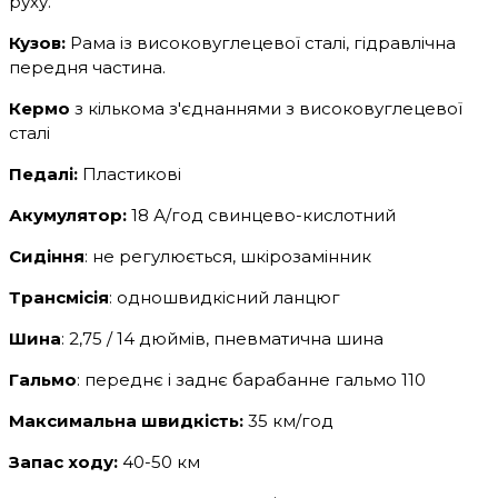
руху.
Кузов:
Рама із високовуглецевої сталі, гідравлічна
передня частина.
Кермо
з кількома з'єднаннями з високовуглецевої
сталі
Педалі:
Пластикові
Акумулятор:
18 А/год свинцево-кислотний
Сидіння
: не регулюється, шкірозамінник
Трансмісія
: одношвидкісний ланцюг
Шина
: 2,75 / 14 дюймів, пневматична шина
Гальмо
: переднє і заднє барабанне гальмо 110
Максимальна швидкість:
35 км/год
Запас ходу:
40-50 км