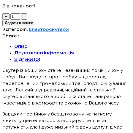
31,015 грн..
23,823 грн..
3 в наявності
Електроскутер
+
-
MIMA
Додати в кошик
Happy
Категорія:
Електроскутери
14"
Share :
(350W
Опис
48V
Додаткова інформація
18Ah)
Відгуки (0)
2024
кількість
Скутер із кошиком стане незамінним помічником у
побуті! Ви забудете про пробки на дорогах,
переповнений громадський транспорт і очікування
таксі. Легкий в управлінні, надійний та стильний
скутер китайського виробника стане найкращою
інвестицією в комфорт та економію Вашого часу.
Завдяки постійному безщітковому магнітному
двигуну цей електроскутер дарує не тільки
потужність, але і дуже низький рівень шуму під час