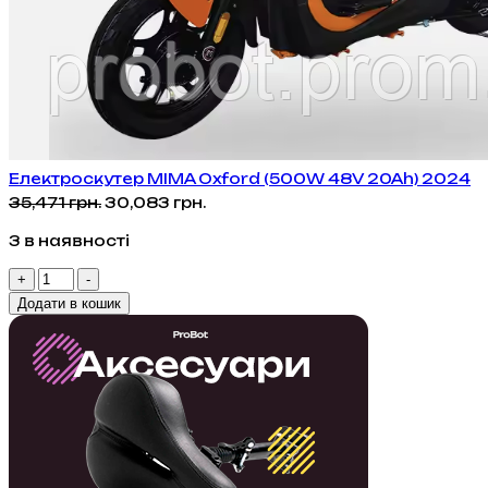
Електроскутер MIMA Oxford (500W 48V 20Ah) 2024
Оригінальна
Поточна
35,471
грн.
30,083
грн.
ціна:
ціна:
3 в наявності
35,471 грн..
30,083 грн..
Електроскутер
+
-
MIMA
Додати в кошик
Oxford
(500W
48V
20Ah)
2024
кількість