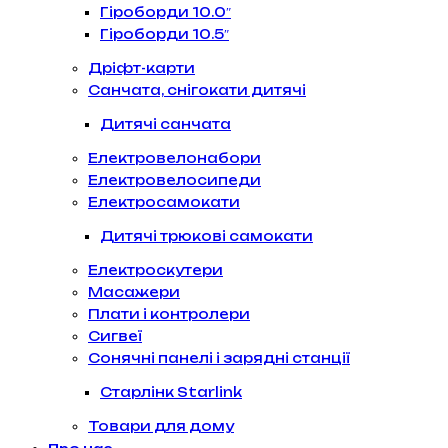
Гіроборди 10.0″
Гіроборди 10.5″
Дріфт-карти
Санчата, снігокати дитячі
Дитячі санчата
Електровелонабори
Електровелосипеди
Електросамокати
Дитячі трюкові самокати
Електроскутери
Масажери
Плати і контролери
Сигвеї
Сонячні панелі і зарядні станції
Старлінк Starlink
Товари для дому