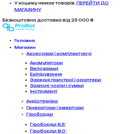
У кошику немає товарів.
ПЕРЕЙТИ ДО
МАГАЗИНУ
Безкоштовна доставка
від 25 000 ₴
Головна
Магазин
Аксесуари і комплектуючі
Акумулятори
Велозамки
Екіпірування
Зарядні пристрої і адаптери
Захисні чохли і сумки
Інструмент
Аудіотехніка
Генератори і інвертори
Гіроборди
Гіроборди 6.5″
Гіроборди 8.0″