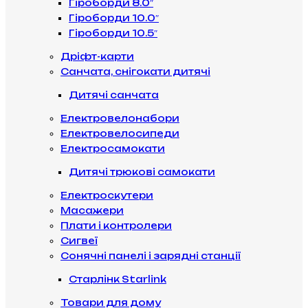
Гіроборди 8.0″
Гіроборди 10.0″
Гіроборди 10.5″
Дріфт-карти
Санчата, снігокати дитячі
Дитячі санчата
Електровелонабори
Електровелосипеди
Електросамокати
Дитячі трюкові самокати
Електроскутери
Масажери
Плати і контролери
Сигвеї
Сонячні панелі і зарядні станції
Старлінк Starlink
Товари для дому