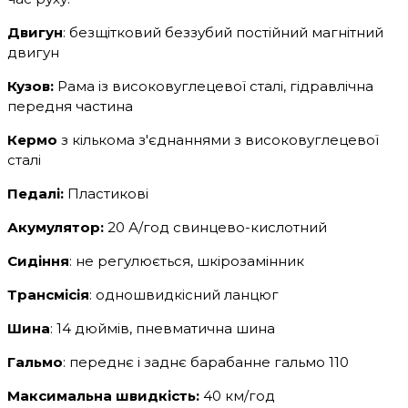
Двигун
: безщітковий беззубий постійний магнітний
двигун
Кузов:
Рама із високовуглецевої сталі, гідравлічна
передня частина
Кермо
з кількома з'єднаннями з високовуглецевої
сталі
Педалі:
Пластикові
Акумулятор:
20 А/год свинцево-кислотний
Сидіння
: не регулюється, шкірозамінник
Трансмісія
: одношвидкісний ланцюг
Шина
: 14 дюймів, пневматична шина
Гальмо
: переднє і заднє барабанне гальмо 110
Максимальна швидкість:
40 км/год