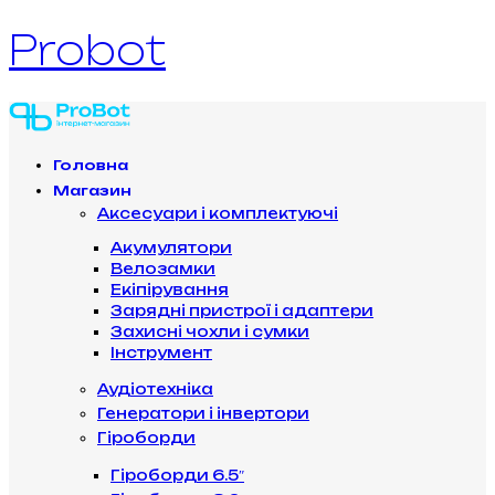
Probot
Головна
Магазин
Аксесуари і комплектуючі
Акумулятори
Велозамки
Екіпірування
Зарядні пристрої і адаптери
Захисні чохли і сумки
Інструмент
Аудіотехніка
Генератори і інвертори
Гіроборди
Гіроборди 6.5″