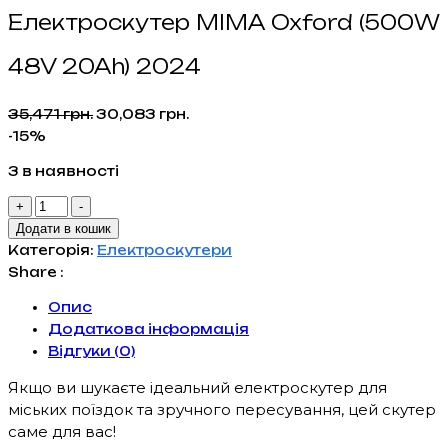
Електроскутер MIMA Oxford (500W
48V 20Ah) 2024
Оригінальна
Поточна
35,471
грн.
30,083
грн.
ціна:
ціна:
-15%
35,471 грн..
30,083 грн..
3 в наявності
Електроскутер
+
-
MIMA
Додати в кошик
Oxford
Категорія:
Електроскутери
(500W
Share :
48V
Опис
20Ah)
Додаткова інформація
2024
Відгуки (0)
кількість
Якщо ви шукаєте ідеальний електроскутер для
міських поїздок та зручного пересування, цей скутер
саме для вас!