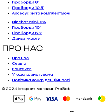
Гіроборди 8"
Гіроборди 10.5"
Аксесуари та комплектуючі
Ninebot mini 36v
Гіроборди 10"
Гіроборди 6.5"
Дрифт-карти
ПРО НАС
Про нас
Сервiс
Контакти
Угода користувача
Політика конфіденційності
© 2024 Інтернет-магазин ProBot