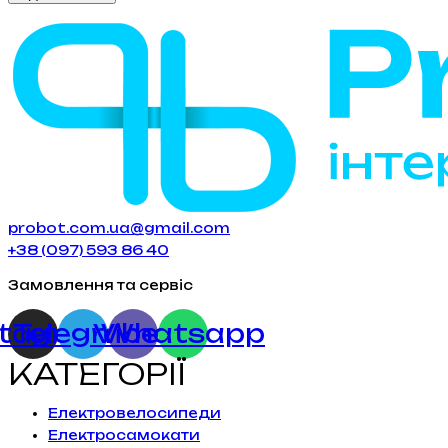
probot.com.ua@gmail.com
+38 (097) 593 86 40
Замовлення та сервіс
stagram
Telegram
Viber
Whatsapp
КАТЕГОРІЇ
Електровелосипеди
Електросамокати