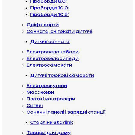
Гіроборди 8.0″
Гіроборди 10.0″
Гіроборди 10.5″
Дріфт-карти
Санчата, снігокати дитячі
Дитячі санчата
Електровелонабори
Електровелосипеди
Електросамокати
Дитячі трюкові самокати
Електроскутери
Масажери
Плати і контролери
Сигвеї
Сонячні панелі і зарядні станції
Старлінк Starlink
Товари для дому