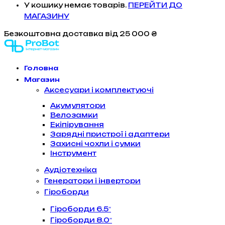
У кошику немає товарів.
ПЕРЕЙТИ ДО
МАГАЗИНУ
Безкоштовна доставка
від 25 000 ₴
Головна
Магазин
Аксесуари і комплектуючі
Акумулятори
Велозамки
Екіпірування
Зарядні пристрої і адаптери
Захисні чохли і сумки
Інструмент
Аудіотехніка
Генератори і інвертори
Гіроборди
Гіроборди 6.5″
Гіроборди 8.0″