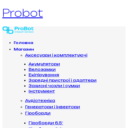
Probot
Головна
Магазин
Аксесуари і комплектуючі
Акумулятори
Велозамки
Екіпірування
Зарядні пристрої і адаптери
Захисні чохли і сумки
Інструмент
Аудіотехніка
Генератори і інвертори
Гіроборди
Гіроборди 6.5″