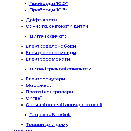
Гіроборди 10.0″
Гіроборди 10.5″
Дріфт-карти
Санчата, снігокати дитячі
Дитячі санчата
Електровелонабори
Електровелосипеди
Електросамокати
Дитячі трюкові самокати
Електроскутери
Масажери
Плати і контролери
Сигвеї
Сонячні панелі і зарядні станції
Старлінк Starlink
Товари для дому