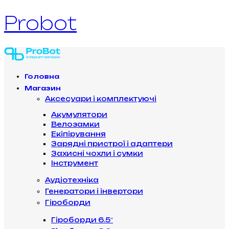
Probot
Головна
Магазин
Аксесуари і комплектуючі
Акумулятори
Велозамки
Екіпірування
Зарядні пристрої і адаптери
Захисні чохли і сумки
Інструмент
Аудіотехніка
Генератори і інвертори
Гіроборди
Гіроборди 6.5″