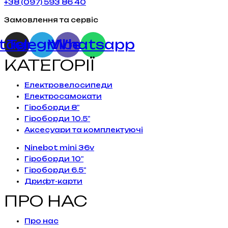
+38 (097) 593 86 40
Замовлення та сервіс
stagram
Telegram
Viber
Whatsapp
КАТЕГОРІЇ
Електровелосипеди
Електросамокати
Гіроборди 8"
Гіроборди 10.5"
Аксесуари та комплектуючі
Ninebot mini 36v
Гіроборди 10"
Гіроборди 6.5"
Дрифт-карти
ПРО НАС
Про нас