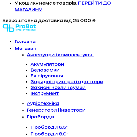
У кошику немає товарів.
ПЕРЕЙТИ ДО
МАГАЗИНУ
Безкоштовна доставка
від 25 000 ₴
Головна
Магазин
Аксесуари і комплектуючі
Акумулятори
Велозамки
Екіпірування
Зарядні пристрої і адаптери
Захисні чохли і сумки
Інструмент
Аудіотехніка
Генератори і інвертори
Гіроборди
Гіроборди 6.5″
Гіроборди 8.0″