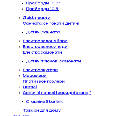
Гіроборди 10.0″
Гіроборди 10.5″
Дріфт-карти
Санчата, снігокати дитячі
Дитячі санчата
Електровелонабори
Електровелосипеди
Електросамокати
Дитячі трюкові самокати
Електроскутери
Масажери
Плати і контролери
Сигвеї
Сонячні панелі і зарядні станції
Старлінк Starlink
Товари для дому