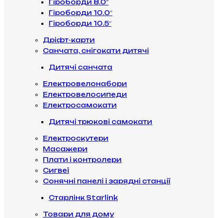
Гіроборди 8.0″
Гіроборди 10.0″
Гіроборди 10.5″
Дріфт-карти
Санчата, снігокати дитячі
Дитячі санчата
Електровелонабори
Електровелосипеди
Електросамокати
Дитячі трюкові самокати
Електроскутери
Масажери
Плати і контролери
Сигвеї
Сонячні панелі і зарядні станції
Старлінк Starlink
Товари для дому