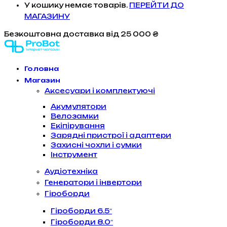
У кошику немає товарів.
ПЕРЕЙТИ ДО
МАГАЗИНУ
Безкоштовна доставка
від 25 000 ₴
Головна
Магазин
Аксесуари і комплектуючі
Акумулятори
Велозамки
Екіпірування
Зарядні пристрої і адаптери
Захисні чохли і сумки
Інструмент
Аудіотехніка
Генератори і інвертори
Гіроборди
Гіроборди 6.5″
Гіроборди 8.0″