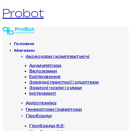
Probot
Головна
Магазин
Аксесуари і комплектуючі
Акумулятори
Велозамки
Екіпірування
Зарядні пристрої і адаптери
Захисні чохли і сумки
Інструмент
Аудіотехніка
Генератори і інвертори
Гіроборди
Гіроборди 6.5″