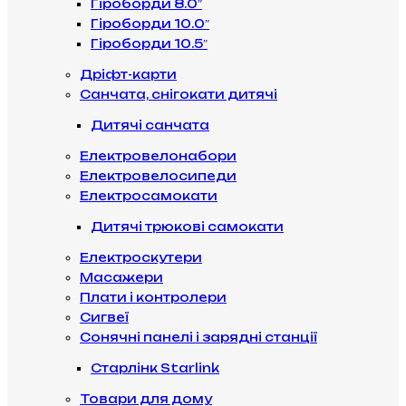
Гіроборди 8.0″
Гіроборди 10.0″
Гіроборди 10.5″
Дріфт-карти
Санчата, снігокати дитячі
Дитячі санчата
Електровелонабори
Електровелосипеди
Електросамокати
Дитячі трюкові самокати
Електроскутери
Масажери
Плати і контролери
Сигвеї
Сонячні панелі і зарядні станції
Старлінк Starlink
Товари для дому