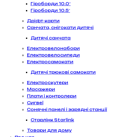
Гіроборди 10.0″
Гіроборди 10.5″
Дріфт-карти
Санчата, снігокати дитячі
Дитячі санчата
Електровелонабори
Електровелосипеди
Електросамокати
Дитячі трюкові самокати
Електроскутери
Масажери
Плати і контролери
Сигвеї
Сонячні панелі і зарядні станції
Старлінк Starlink
Товари для дому