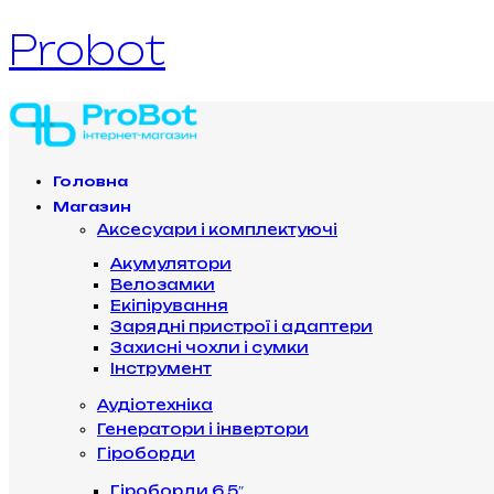
Probot
Головна
Магазин
Аксесуари і комплектуючі
Акумулятори
Велозамки
Екіпірування
Зарядні пристрої і адаптери
Захисні чохли і сумки
Інструмент
Аудіотехніка
Генератори і інвертори
Гіроборди
Гіроборди 6.5″