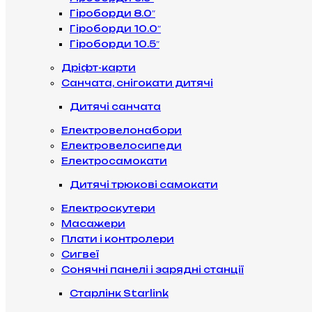
Гіроборди 8.0″
Гіроборди 10.0″
Гіроборди 10.5″
Дріфт-карти
Санчата, снігокати дитячі
Дитячі санчата
Електровелонабори
Електровелосипеди
Електросамокати
Дитячі трюкові самокати
Електроскутери
Масажери
Плати і контролери
Сигвеї
Сонячні панелі і зарядні станції
Старлінк Starlink