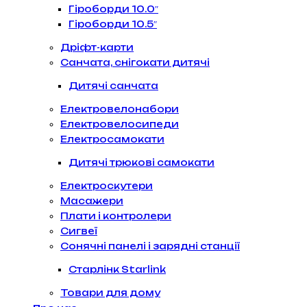
Гіроборди 10.0″
Гіроборди 10.5″
Дріфт-карти
Санчата, снігокати дитячі
Дитячі санчата
Електровелонабори
Електровелосипеди
Електросамокати
Дитячі трюкові самокати
Електроскутери
Масажери
Плати і контролери
Сигвеї
Сонячні панелі і зарядні станції
Старлінк Starlink
Товари для дому