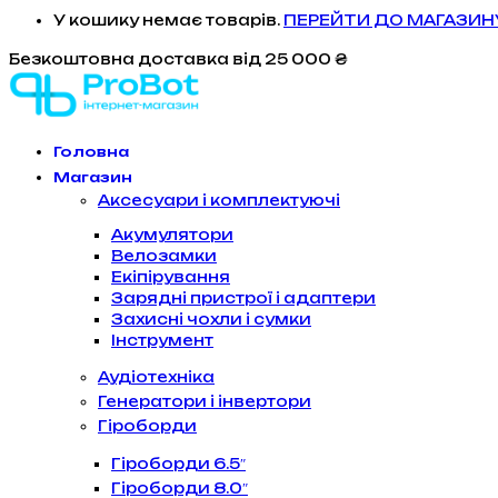
У кошику немає товарів.
ПЕРЕЙТИ ДО МАГАЗИН
Безкоштовна доставка
від 25 000 ₴
Головна
Магазин
Аксесуари і комплектуючі
Акумулятори
Велозамки
Екіпірування
Зарядні пристрої і адаптери
Захисні чохли і сумки
Інструмент
Аудіотехніка
Генератори і інвертори
Гіроборди
Гіроборди 6.5″
Гіроборди 8.0″