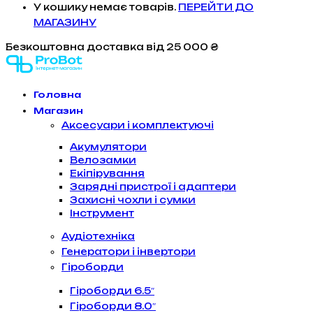
У кошику немає товарів.
ПЕРЕЙТИ ДО
МАГАЗИНУ
Безкоштовна доставка
від 25 000 ₴
Головна
Магазин
Аксесуари і комплектуючі
Акумулятори
Велозамки
Екіпірування
Зарядні пристрої і адаптери
Захисні чохли і сумки
Інструмент
Аудіотехніка
Генератори і інвертори
Гіроборди
Гіроборди 6.5″
Гіроборди 8.0″