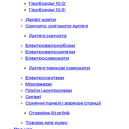
Гіроборди 10.0″
Гіроборди 10.5″
Дріфт-карти
Санчата, снігокати дитячі
Дитячі санчата
Електровелонабори
Електровелосипеди
Електросамокати
Дитячі трюкові самокати
Електроскутери
Масажери
Плати і контролери
Сигвеї
Сонячні панелі і зарядні станції
Старлінк Starlink
Товари для дому