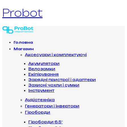
Probot
Головна
Магазин
Аксесуари і комплектуючі
Акумулятори
Велозамки
Екіпірування
Зарядні пристрої і адаптери
Захисні чохли і сумки
Інструмент
Аудіотехніка
Генератори і інвертори
Гіроборди
Гіроборди 6.5″