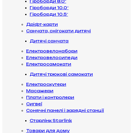
Гіроборди 8.0″
Гіроборди 10.0″
Гіроборди 10.5″
Дріфт-карти
Санчата, снігокати дитячі
Дитячі санчата
Електровелонабори
Електровелосипеди
Електросамокати
Дитячі трюкові самокати
Електроскутери
Масажери
Плати і контролери
Сигвеї
Сонячні панелі і зарядні станції
Старлінк Starlink
Товари для дому