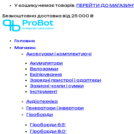
У кошику немає товарів.
ПЕРЕЙТИ ДО МАГАЗИН
Безкоштовна доставка
від 25 000 ₴
Головна
Магазин
Аксесуари і комплектуючі
Акумулятори
Велозамки
Екіпірування
Зарядні пристрої і адаптери
Захисні чохли і сумки
Інструмент
Аудіотехніка
Генератори і інвертори
Гіроборди
Гіроборди 6.5″
Гіроборди 8.0″