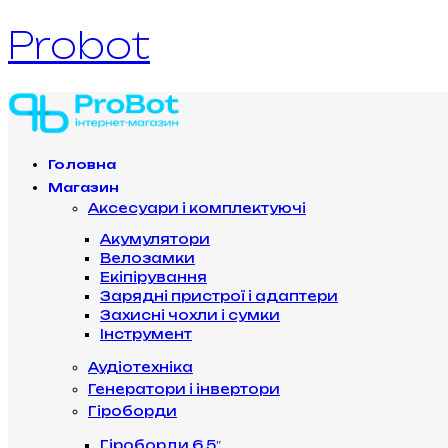
Probot
Головна
Магазин
Аксесуари і комплектуючі
Акумулятори
Велозамки
Екіпірування
Зарядні пристрої і адаптери
Захисні чохли і сумки
Інструмент
Аудіотехніка
Генератори і інвертори
Гіроборди
Гіроборди 6.5″