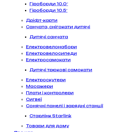
Гіроборди 10.0″
Гіроборди 10.5″
Дріфт-карти
Санчата, снігокати дитячі
Дитячі санчата
Електровелонабори
Електровелосипеди
Електросамокати
Дитячі трюкові самокати
Електроскутери
Масажери
Плати і контролери
Сигвеї
Сонячні панелі і зарядні станції
Старлінк Starlink
Товари для дому