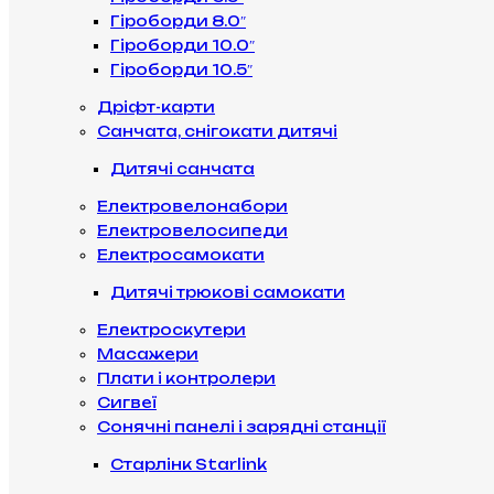
Гіроборди 8.0″
Гіроборди 10.0″
Гіроборди 10.5″
Дріфт-карти
Санчата, снігокати дитячі
Дитячі санчата
Електровелонабори
Електровелосипеди
Електросамокати
Дитячі трюкові самокати
Електроскутери
Масажери
Плати і контролери
Сигвеї
Сонячні панелі і зарядні станції
Старлінк Starlink