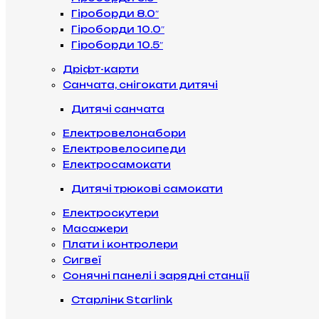
Гіроборди 8.0″
Гіроборди 10.0″
Гіроборди 10.5″
Дріфт-карти
Санчата, снігокати дитячі
Дитячі санчата
Електровелонабори
Електровелосипеди
Електросамокати
Дитячі трюкові самокати
Електроскутери
Масажери
Плати і контролери
Сигвеї
Сонячні панелі і зарядні станції
Старлінк Starlink