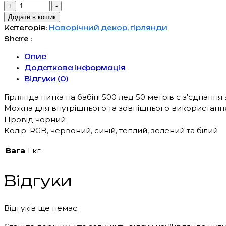
Гірлянда
+
-
нитка
Додати в кошик
на
Категорія:
Новорічний декор, гірлянди
бабіні
Share :
500led
Опис
50м
Додаткова інформація
Провід
Відгуки (0)
чорний
кількість
Гірлянда нитка на бабіні 500 лед 50 метрів є зʼєднанн
Можна для внутрішнього та зовнішнього використан
Провід чорний
Колір: RGB, червоний, синій, теплий, зелений та білий
Вага
1 кг
Відгуки
Відгуків ще немає.