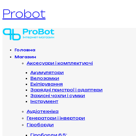
Probot
Головна
Магазин
Аксесуари і комплектуючі
Акумулятори
Велозамки
Екіпірування
Зарядні пристрої і адаптери
Захисні чохли і сумки
Інструмент
Аудіотехніка
Генератори і інвертори
Гіроборди
Гіроборди 6.5″