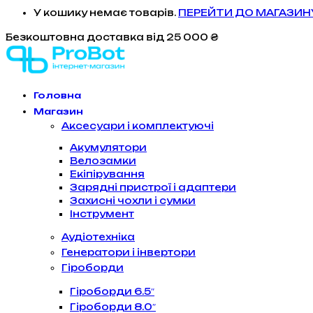
У кошику немає товарів.
ПЕРЕЙТИ ДО МАГАЗИН
Безкоштовна доставка
від 25 000 ₴
Головна
Магазин
Аксесуари і комплектуючі
Акумулятори
Велозамки
Екіпірування
Зарядні пристрої і адаптери
Захисні чохли і сумки
Інструмент
Аудіотехніка
Генератори і інвертори
Гіроборди
Гіроборди 6.5″
Гіроборди 8.0″