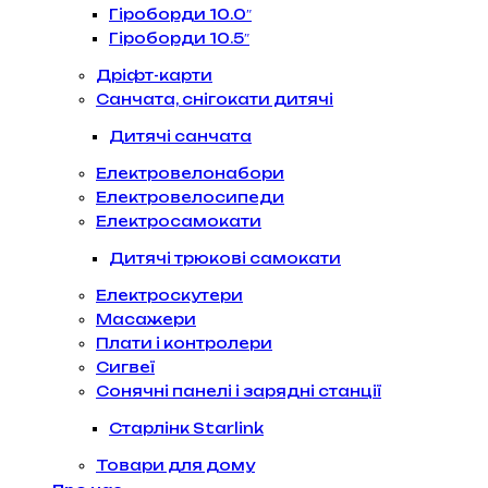
Гіроборди 10.0″
Гіроборди 10.5″
Дріфт-карти
Санчата, снігокати дитячі
Дитячі санчата
Електровелонабори
Електровелосипеди
Електросамокати
Дитячі трюкові самокати
Електроскутери
Масажери
Плати і контролери
Сигвеї
Сонячні панелі і зарядні станції
Старлінк Starlink
Товари для дому