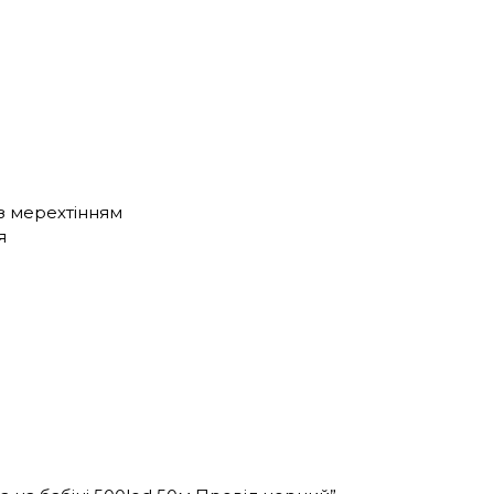
я з мерехтінням
ня