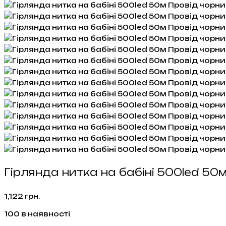
Гірлянда нитка на бабіні 500led 50
1,122
грн.
100 в наявності