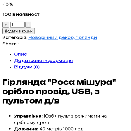
ціна:
ціна:
-15%
1,708 грн..
1,451 грн..
100 в наявності
Гірлянда
+
-
Роса
Додати в кошик
Мішура
Категорія:
Новорічний декор, гірлянди
USB,
Share :
з
Опис
пультом
Додаткова інформація
40
Відгуки (0)
м,
1000
Гірлянда "Роса мішура"
led
кількість
срібло провід, USB, з
пультом д/в
Управління:
Юзб+ пульт з режимами на
срібному дроті
Довжина:
40 метрів 1000 лед