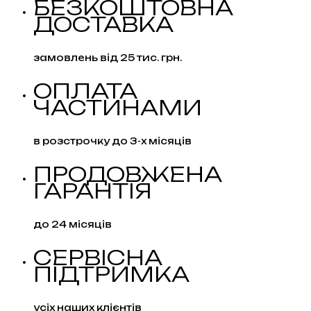
БЕЗКОШТОВНА
пультом
ДОСТАВКА
40
м,
1000
замовлень від 25 тис. грн.
led
кількість
ОПЛАТА
ЧАСТИНАМИ
в розстрочку до 3-х місяців
ПРОДОВЖЕНА
ГАРАНТІЯ
до 24 місяців
СЕРВІСНА
ПІДТРИМКА
усіх наших клієнтів