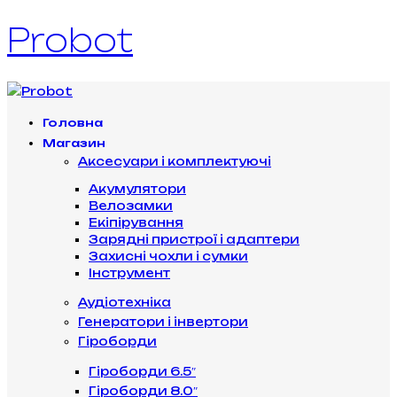
Probot
Головна
Магазин
Аксесуари і комплектуючі
Акумулятори
Велозамки
Екіпірування
Зарядні пристрої і адаптери
Захисні чохли і сумки
Інструмент
Аудіотехніка
Генератори і інвертори
Гіроборди
Гіроборди 6.5″
Гіроборди 8.0″