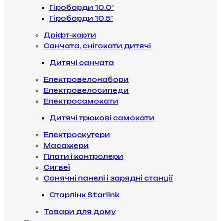
Гіроборди 10.0″
Гіроборди 10.5″
Дріфт-карти
Санчата, снігокати дитячі
Дитячі санчата
Електровелонабори
Електровелосипеди
Електросамокати
Дитячі трюкові самокати
Електроскутери
Масажери
Плати і контролери
Сигвеї
Сонячні панелі і зарядні станції
Старлінк Starlink
Товари для дому