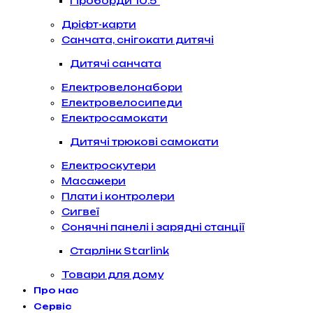
Гіроборди 10.5″
Дріфт-карти
Санчата, снігокати дитячі
Дитячі санчата
Електровелонабори
Електровелосипеди
Електросамокати
Дитячі трюкові самокати
Електроскутери
Масажери
Плати і контролери
Сигвеї
Сонячні панелі і зарядні станції
Старлінк Starlink
Товари для дому
Про нас
Сервіс