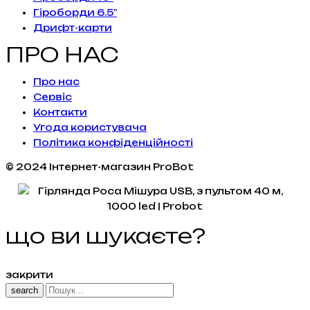
Гіроборди 6.5"
Дрифт-карти
ПРО НАС
Про нас
Сервiс
Контакти
Угода користувача
Політика конфіденційності
© 2024 Інтернет-магазин ProBot
що ви шукаєте?
закрити
search