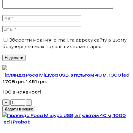
Зберегти моє ім'я, e-mail, та адресу сайту в цьому
браузері для моїх подальших коментарів.
Гірлянда Роса Мішура USB, з пультом 40 м, 1000 led
Оригінальна
Поточна
1,708
грн.
1,451
грн.
ціна:
ціна:
100 в наявності
1,708 грн..
1,451 грн..
Гірлянда
+
-
Роса
Додати в кошик
Мішура
USB,
з