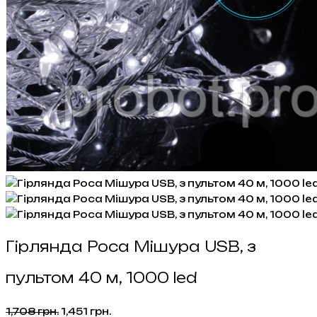
Гірлянда Роса Мішура USB, з
пультом 40 м, 1000 led
Оригінальна
Поточна
1,708
грн.
1,451
грн.