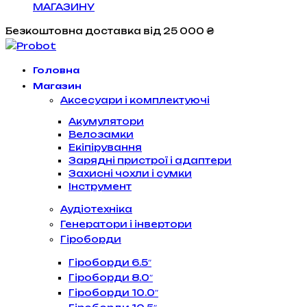
МАГАЗИНУ
Безкоштовна доставка
від 25 000 ₴
Головна
Магазин
Аксесуари і комплектуючі
Акумулятори
Велозамки
Екіпірування
Зарядні пристрої і адаптери
Захисні чохли і сумки
Інструмент
Аудіотехніка
Генератори і інвертори
Гіроборди
Гіроборди 6.5″
Гіроборди 8.0″
Гіроборди 10.0″