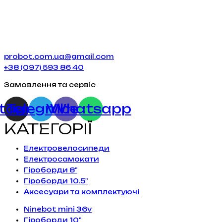
probot.com.ua@gmail.com
+38 (097) 593 86 40
Замовлення та сервіс
stagram
Telegram
Viber
Whatsapp
КАТЕГОРІЇ
Електровелосипеди
Електросамокати
Гіроборди 8"
Гіроборди 10.5"
Аксесуари та комплектуючі
Ninebot mini 36v
Гіроборди 10"