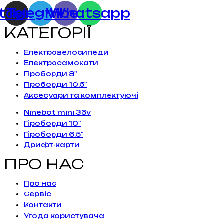
stagram
Telegram
Viber
Whatsapp
КАТЕГОРІЇ
Електровелосипеди
Електросамокати
Гіроборди 8"
Гіроборди 10.5"
Аксесуари та комплектуючі
Ninebot mini 36v
Гіроборди 10"
Гіроборди 6.5"
Дрифт-карти
ПРО НАС
Про нас
Сервiс
Контакти
Угода користувача