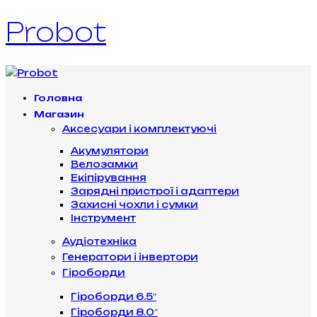
Probot
Головна
Магазин
Аксесуари і комплектуючі
Акумулятори
Велозамки
Екіпірування
Зарядні пристрої і адаптери
Захисні чохли і сумки
Інструмент
Аудіотехніка
Генератори і інвертори
Гіроборди
Гіроборди 6.5″
Гіроборди 8.0″