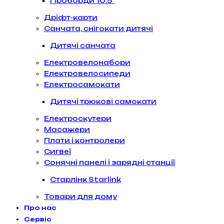
Гіроборди 10.5″
Дріфт-карти
Санчата, снігокати дитячі
Дитячі санчата
Електровелонабори
Електровелосипеди
Електросамокати
Дитячі трюкові самокати
Електроскутери
Масажери
Плати і контролери
Сигвеї
Сонячні панелі і зарядні станції
Старлінк Starlink
Товари для дому
Про нас
Сервіс