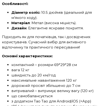
Особливості:
Діаметр коліс:
10.5 дюймів (ідеальний для
м’якого ходу).
Матеріал
: Метал (висока міцність).
Дизайн
: Елегантне яскраве покриття.
Підходить як для початківців, так і досвідчених
користувачів. Сучасний вибір для активного
відпочинку та практичного пересування!
Основні характеристики:
компактний – розміри 69*29*28 см
вага 12 кг
швидкість до 20 км/год
максимальне навантаження 120 кг
дорожній просвіт збільшено до 7 см
витривалий – витримує велику вагу (120 кг)
що самобалансується
з додатком Tao Tao для Android/iOS (+App)