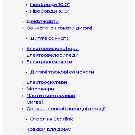
Гіроборди 10.0″
Гіроборди 10.5″
Дріфт-карти
Санчата, снігокати дитячі
Дитячі санчата
Електровелонабори
Електровелосипеди
Електросамокати
Дитячі трюкові самокати
Електроскутери
Масажери
Плати і контролери
Сигвеї
Сонячні панелі і зарядні станції
Старлінк Starlink
Товари для дому