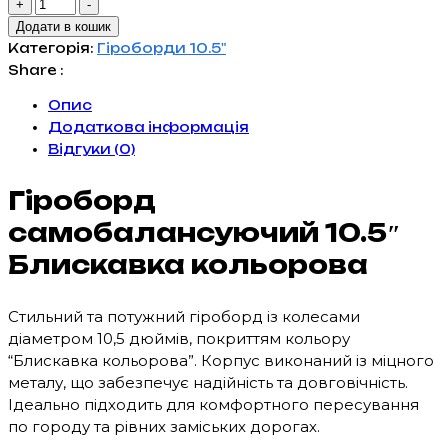
Гіроборд
+
-
Balance
Додати в кошик
Wheel
Категорія:
Гіроборди 10.5"
Premium
Share :
10.5"
Опис
Блискавка
Додаткова інформація
кольорова
Відгуки (0)
кількість
Гіроборд
самобалансуючий 10.5″
Блискавка кольорова
Стильний та потужний гіроборд із колесами
діаметром 10,5 дюймів, покриттям кольору
“Блискавка кольорова”. Корпус виконаний із міцного
металу, що забезпечує надійність та довговічність.
Ідеально підходить для комфортного пересування
по городу та рівних заміських дорогах.