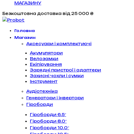
МАГАЗИНУ
Безкоштовна доставка
від 25 000 ₴
Головна
Магазин
Аксесуари і комплектуючі
Акумулятори
Велозамки
Екіпірування
Зарядні пристрої і адаптери
Захисні чохли і сумки
Інструмент
Аудіотехніка
Генератори і інвертори
Гіроборди
Гіроборди 6.5″
Гіроборди 8.0″
Гіроборди 10.0″