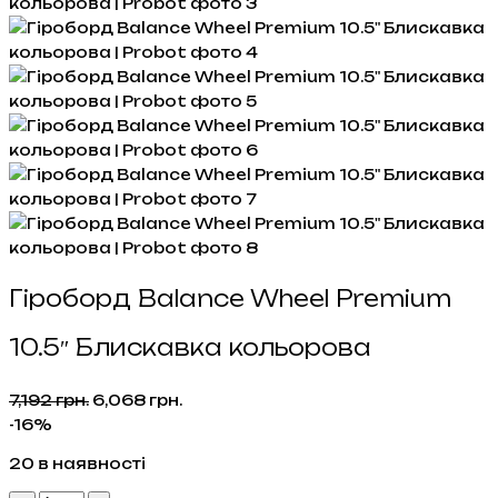
Гіроборд Balance Wheel Premium
10.5″ Блискавка кольорова
Оригінальна
Поточна
7,192
грн.
6,068
грн.
ціна:
ціна:
-16%
7,192 грн..
6,068 грн..
20 в наявності