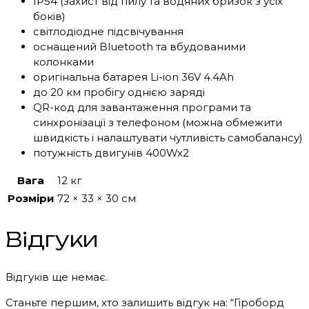
IP54 (захист від пилу та водяних бризок з усіх
боків)
світлодіодне підсвічування
оснащений Bluetooth та вбудованими
колонками
оригінальна батарея Li-ion 36V 4.4Ah
до 20 км пробігу однією заряді
QR-код для завантаження програми та
синхронізації з телефоном (можна обмежити
швидкість і налаштувати чутливість самобалансу)
потужність двигунів 400Wx2
Вага
12 кг
Розміри
72 × 33 × 30 см
Відгуки
Відгуків ще немає.
Станьте першим, хто залишить відгук на: “Гіроборд