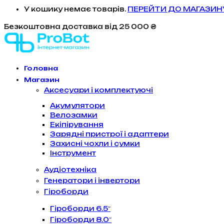
У кошику немає товарів.
ПЕРЕЙТИ ДО МАГАЗИН
Безкоштовна доставка
від 25 000 ₴
Головна
Магазин
Аксесуари і комплектуючі
Акумулятори
Велозамки
Екіпірування
Зарядні пристрої і адаптери
Захисні чохли і сумки
Інструмент
Аудіотехніка
Генератори і інвертори
Гіроборди
Гіроборди 6.5″
Гіроборди 8.0″