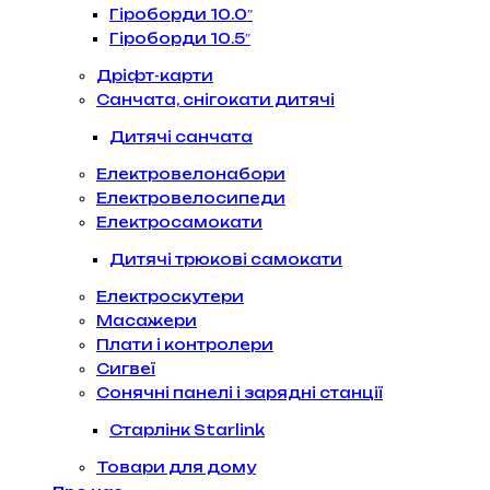
Гіроборди 10.0″
Гіроборди 10.5″
Дріфт-карти
Санчата, снігокати дитячі
Дитячі санчата
Електровелонабори
Електровелосипеди
Електросамокати
Дитячі трюкові самокати
Електроскутери
Масажери
Плати і контролери
Сигвеї
Сонячні панелі і зарядні станції
Старлінк Starlink
Товари для дому