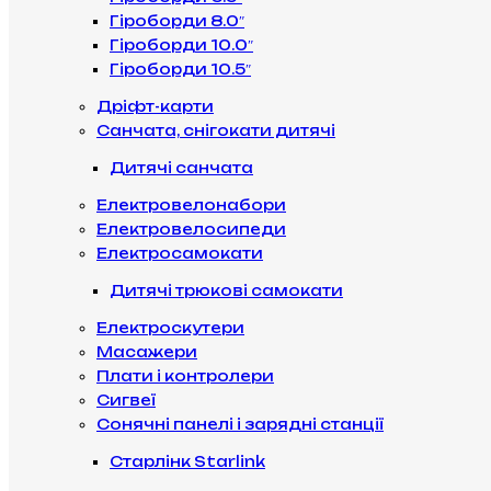
Гіроборди 8.0″
Гіроборди 10.0″
Гіроборди 10.5″
Дріфт-карти
Санчата, снігокати дитячі
Дитячі санчата
Електровелонабори
Електровелосипеди
Електросамокати
Дитячі трюкові самокати
Електроскутери
Масажери
Плати і контролери
Сигвеї
Сонячні панелі і зарядні станції
Старлінк Starlink