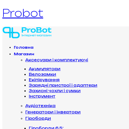
Probot
Головна
Магазин
Аксесуари і комплектуючі
Акумулятори
Велозамки
Екіпірування
Зарядні пристрої і адаптери
Захисні чохли і сумки
Інструмент
Аудіотехніка
Генератори і інвертори
Гіроборди
Гіроборди 6.5″