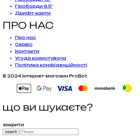
Гіроборди 6.5"
Дрифт-карти
ПРО НАС
Про нас
Сервiс
Контакти
Угода користувача
Політика конфіденційності
© 2024 Інтернет-магазин ProBot
що ви шукаєте?
закрити
search