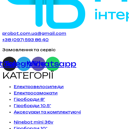
probot.com.ua@gmail.com
+38 (097) 593 86 40
Замовлення та сервіс
stagram
Telegram
Viber
Whatsapp
КАТЕГОРІЇ
Електровелосипеди
Електросамокати
Гіроборди 8"
Гіроборди 10.5"
Аксесуари та комплектуючі
Ninebot mini 36v
Гіроборди 10"