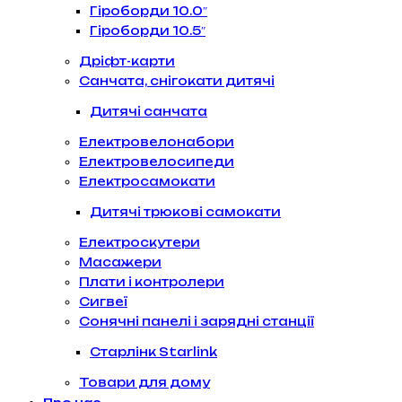
Гіроборди 10.0″
Гіроборди 10.5″
Дріфт-карти
Санчата, снігокати дитячі
Дитячі санчата
Електровелонабори
Електровелосипеди
Електросамокати
Дитячі трюкові самокати
Електроскутери
Масажери
Плати і контролери
Сигвеї
Сонячні панелі і зарядні станції
Старлінк Starlink
Товари для дому