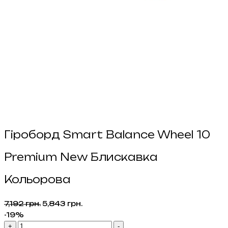
Гіроборд Smart Balance Wheel 10
Premium New Блискавка
Кольорова
Оригінальна
Поточна
7,192
грн.
5,843
грн.
ціна:
ціна:
-19%
Гіроборд
7,192 грн..
5,843 грн..
+
-