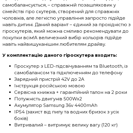
самобалансується, – справжній позашляховик у
сімействі гіро скутерів, створений для справжніх
чоловіків, але легкістю управління запросто підійде
навіть дитині. Даний варіант – єдиний за прохідністю з
гіроскутерів, який можна сміливо рекомендувати до
покупки всім!А величезний вибір кольорів підійде
навіть найвишуканішим любителям драйву.
У комплектацію даного гіроскутера входить:
Гіроскутер з LED-підсвічуванням та Bluetooth, із
самобалансом та підключенням до телефону
Зарядний пристрій 42V до 2A
Інструкція російською мовою
Сервісна книжка + гарантійний талон на 2 роки
Потужність двигунів 500Wx2
Акумулятор Samsung 36v 4400mAh
IP54 (захист від пилу та водних бризок з усіх
боків)
Витривалий – витримує велику вагу (120 кг)