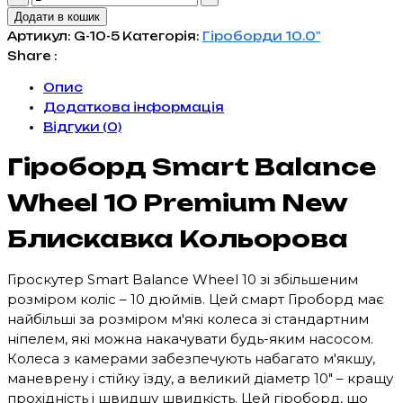
Smart
Додати в кошик
Balance
Артикул:
G-10-5
Категорія:
Гіроборди 10.0"
Wheel
Share :
10
Опис
Premium
Додаткова інформація
New
Відгуки (0)
Блискавка
Кольорова
Гіроборд Smart Balance
кількість
Wheel 10 Premium New
Блискавка Кольорова
Гіроскутер Smart Balance Wheel 10 зі збільшеним
розміром коліс – 10 дюймів. Цей смарт Гіроборд має
найбільші за розміром м'які колеса зі стандартним
ніпелем, які можна накачувати будь-яким насосом.
Колеса з камерами забезпечують набагато м'якшу,
маневрену і стійку їзду, а великий діаметр 10" – кращу
прохідність і швидшу швидкість. Цей гіроборд, що