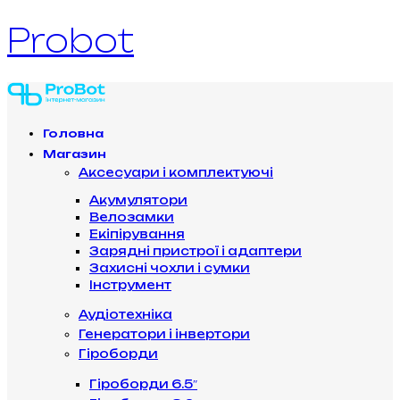
Probot
Головна
Магазин
Аксесуари і комплектуючі
Акумулятори
Велозамки
Екіпірування
Зарядні пристрої і адаптери
Захисні чохли і сумки
Інструмент
Аудіотехніка
Генератори і інвертори
Гіроборди
Гіроборди 6.5″