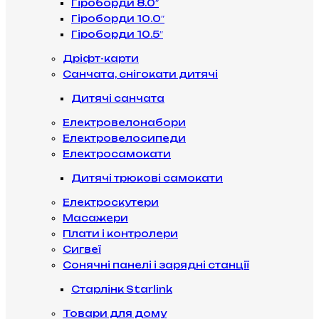
Гіроборди 8.0″
Гіроборди 10.0″
Гіроборди 10.5″
Дріфт-карти
Санчата, снігокати дитячі
Дитячі санчата
Електровелонабори
Електровелосипеди
Електросамокати
Дитячі трюкові самокати
Електроскутери
Масажери
Плати і контролери
Сигвеї
Сонячні панелі і зарядні станції
Старлінк Starlink
Товари для дому