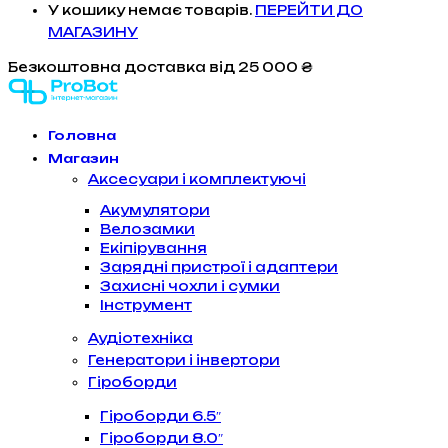
У кошику немає товарів.
ПЕРЕЙТИ ДО
МАГАЗИНУ
Безкоштовна доставка
від 25 000 ₴
Головна
Магазин
Аксесуари і комплектуючі
Акумулятори
Велозамки
Екіпірування
Зарядні пристрої і адаптери
Захисні чохли і сумки
Інструмент
Аудіотехніка
Генератори і інвертори
Гіроборди
Гіроборди 6.5″
Гіроборди 8.0″