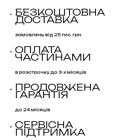
10
БЕЗКОШТОВНА
Premium
ДОСТАВКА
New
Вогонь
та
замовлень від 25 тис. грн.
Лід
кількість
ОПЛАТА
ЧАСТИНАМИ
в розстрочку до 3-х місяців
ПРОДОВЖЕНА
ГАРАНТІЯ
до 24 місяців
СЕРВІСНА
ПІДТРИМКА