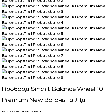
Гіроборд Smart Balance Wheel 10
Premium New Вогонь та Лід
Оригінальна
Поточна
8,091
грн.
5,843
грн.