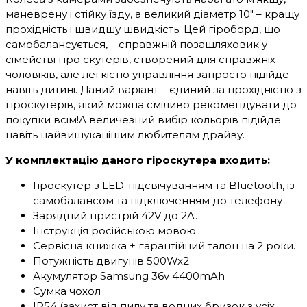
маневрену і стійку їзду, а великий діаметр 10" – кращу
прохідність і швидшу швидкість. Цей гіроборд, що
самобалансується, – справжній позашляховик у
сімействі гіро скутерів, створений для справжніх
чоловіків, але легкістю управління запросто підійде
навіть дитині. Даний варіант – єдиний за прохідністю з
гіроскутерів, який можна сміливо рекомендувати до
покупки всім!А величезний вибір кольорів підійде
навіть найвишуканішим любителям драйву.
У комплектацію даного гіроскутера входить:
Гіроскутер з LED-підсвічуванням та Bluetooth, із
самобалансом та підключенням до телефону
Зарядний пристрій 42V до 2A.
Інструкція російською мовою.
Сервісна книжка + гарантійний талон на 2 роки.
Потужність двигунів 500Wx2
Акумулятор Samsung 36v 4400mAh
Сумка чохол
IP54 (захист від пилу та водних бризок з усіх