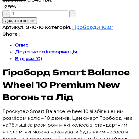
ціна:
ціна:
-28%
Гіроборд
8,091 грн..
5,843 грн..
+
-
Smart
Додати в кошик
Balance
Артикул:
G-10-10
Категорія:
Гіроборди 10.0"
Wheel
Share :
10
Опис
Premium
Додаткова інформація
New
Відгуки (0)
Вогонь
та
Гіроборд Smart Balance
Лід
кількість
Wheel 10 Premium New
Вогонь та Лід
Гіроскутер Smart Balance Wheel 10 зі збільшеним
розміром коліс – 10 дюймів. Цей смарт Гіроборд має
найбільші за розміром м'які колеса зі стандартним
ніпелем, які можна накачувати будь-яким насосом.
Колеса з камерами забезпечують набагато м'якшу,