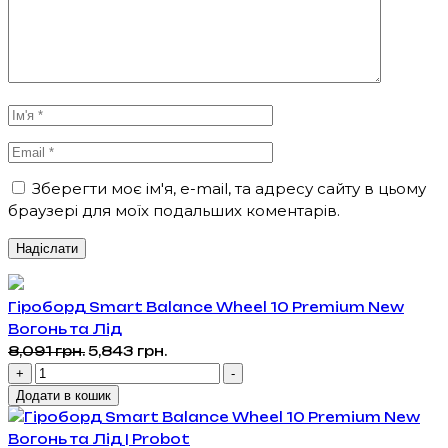
Зберегти моє ім'я, e-mail, та адресу сайту в цьому
браузері для моїх подальших коментарів.
Гіроборд Smart Balance Wheel 10 Premium New
Вогонь та Лід
Оригінальна
Поточна
8,091
грн.
5,843
грн.
Гіроборд
ціна:
ціна:
+
-
Smart
8,091 грн..
5,843 грн..
Додати в кошик
Balance
Wheel