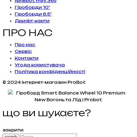
Ninebot mini 36v
Гіроборди 10"
Гіроборди 6.5"
Дрифт-карти
ПРО НАС
Про нас
Сервiс
Контакти
Угода користувача
Політика конфіденційності
© 2024 Інтернет-магазин ProBot
що ви шукаєте?
закрити
search