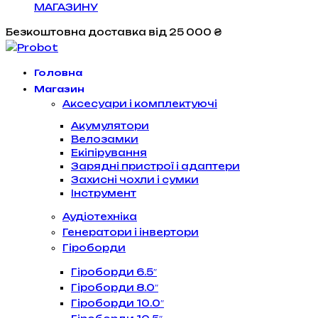
МАГАЗИНУ
Безкоштовна доставка
від 25 000 ₴
Головна
Магазин
Аксесуари і комплектуючі
Акумулятори
Велозамки
Екіпірування
Зарядні пристрої і адаптери
Захисні чохли і сумки
Інструмент
Аудіотехніка
Генератори і інвертори
Гіроборди
Гіроборди 6.5″
Гіроборди 8.0″
Гіроборди 10.0″