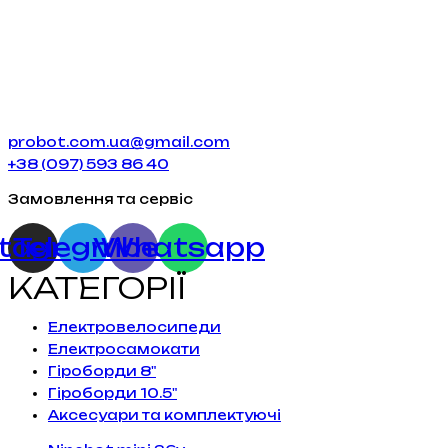
probot.com.ua@gmail.com
+38 (097) 593 86 40
Замовлення та сервіс
stagram
Telegram
Viber
Whatsapp
КАТЕГОРІЇ
Електровелосипеди
Електросамокати
Гіроборди 8"
Гіроборди 10.5"
Аксесуари та комплектуючі