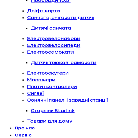
Гіроборди 10.5″
Дріфт-карти
Санчата, снігокати дитячі
Дитячі санчата
Електровелонабори
Електровелосипеди
Електросамокати
Дитячі трюкові самокати
Електроскутери
Масажери
Плати і контролери
Сигвеї
Сонячні панелі і зарядні станції
Старлінк Starlink
Товари для дому
Про нас
Сервіс