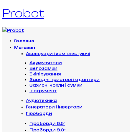
Probot
Головна
Магазин
Аксесуари і комплектуючі
Акумулятори
Велозамки
Екіпірування
Зарядні пристрої і адаптери
Захисні чохли і сумки
Інструмент
Аудіотехніка
Генератори і інвертори
Гіроборди
Гіроборди 6.5″
Гіроборди 8.0″