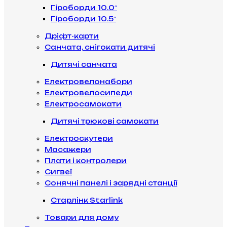
Гіроборди 10.0″
Гіроборди 10.5″
Дріфт-карти
Санчата, снігокати дитячі
Дитячі санчата
Електровелонабори
Електровелосипеди
Електросамокати
Дитячі трюкові самокати
Електроскутери
Масажери
Плати і контролери
Сигвеї
Сонячні панелі і зарядні станції
Старлінк Starlink
Товари для дому