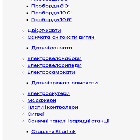
Гіроборди 8.0″
Гіроборди 10.0″
Гіроборди 10.5″
Дріфт-карти
Санчата, снігокати дитячі
Дитячі санчата
Електровелонабори
Електровелосипеди
Електросамокати
Дитячі трюкові самокати
Електроскутери
Масажери
Плати і контролери
Сигвеї
Сонячні панелі і зарядні станції
Старлінк Starlink