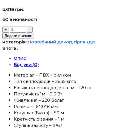
5,618
грн.
50 в наявності
Гнучкий
+
-
неон
Додати в кошик
50
Категорія:
Новорічний декор, гірлянди
м
Share :
Жовтий
Опис
теплий
Відгуки (0)
кількість
Матеріал – ПВХ + силікон
Тип світлодіодів – 2835 smd
Кількість світлодіодів на 1м – 120 шт
Потужність 1м – 9.6 Вт
Живлення – 220 Вольт
Розмір – 16*10*8 мм
Котушка (Бухта) – 50 м
Кратність різання – 1 м
Ступінь захисту – IP67