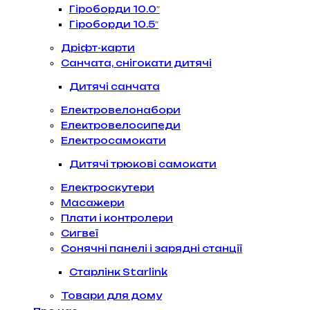
Гіроборди 10.0″
Гіроборди 10.5″
Дріфт-карти
Санчата, снігокати дитячі
Дитячі санчата
Електровелонабори
Електровелосипеди
Електросамокати
Дитячі трюкові самокати
Електроскутери
Масажери
Плати і контролери
Сигвеї
Сонячні панелі і зарядні станції
Старлінк Starlink
Товари для дому