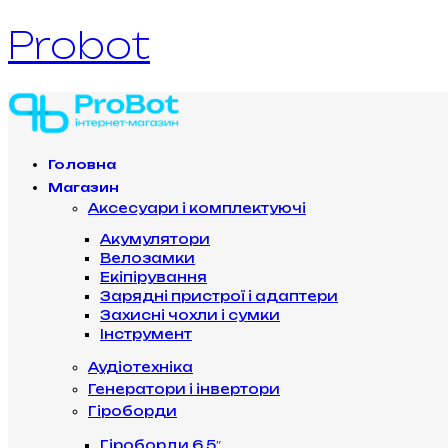
Probot
Головна
Магазин
Аксесуари і комплектуючі
Акумулятори
Велозамки
Екіпірування
Зарядні пристрої і адаптери
Захисні чохли і сумки
Інструмент
Аудіотехніка
Генератори і інвертори
Гіроборди
Гіроборди 6.5″