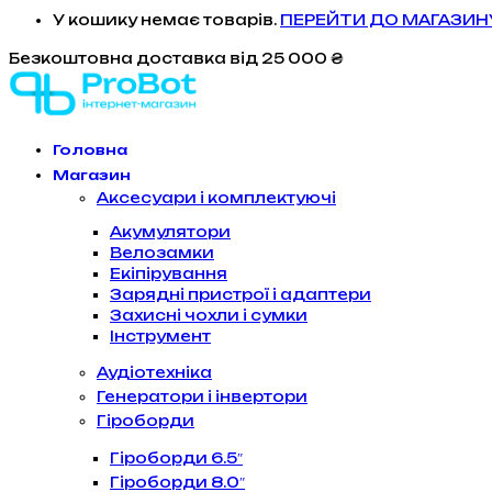
У кошику немає товарів.
ПЕРЕЙТИ ДО МАГАЗИН
Безкоштовна доставка
від 25 000 ₴
Головна
Магазин
Аксесуари і комплектуючі
Акумулятори
Велозамки
Екіпірування
Зарядні пристрої і адаптери
Захисні чохли і сумки
Інструмент
Аудіотехніка
Генератори і інвертори
Гіроборди
Гіроборди 6.5″
Гіроборди 8.0″