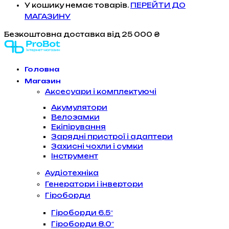
У кошику немає товарів.
ПЕРЕЙТИ ДО
МАГАЗИНУ
Безкоштовна доставка
від 25 000 ₴
Головна
Магазин
Аксесуари і комплектуючі
Акумулятори
Велозамки
Екіпірування
Зарядні пристрої і адаптери
Захисні чохли і сумки
Інструмент
Аудіотехніка
Генератори і інвертори
Гіроборди
Гіроборди 6.5″
Гіроборди 8.0″