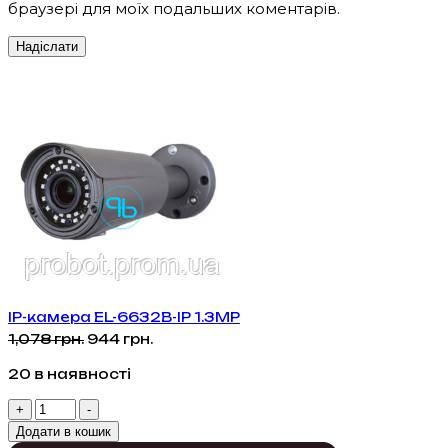
браузері для моїх подальших коментарів.
IP-камера EL-6632B-IP 1.3MP
Оригінальна
Поточна
1,078
грн.
944
грн.
ціна:
ціна:
20 в наявності
1,078 грн..
944 грн..
IP-
+
-
камера
Додати в кошик