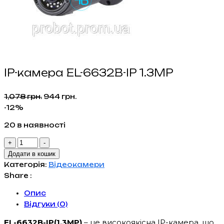
IP-камера EL-6632B-IP 1.3MP
Оригінальна
Поточна
1,078
грн.
944
грн.
ціна:
ціна:
-12%
1,078 грн..
944 грн..
20 в наявності
IP-
+
-
камера
Додати в кошик
EL-
Категорія:
Відеокамери
6632B-
Share :
IP
Опис
1.3MP
Відгуки (0)
кількість
EL-6632B-IP(1.3MP)
– це високоякісна IP-камера, що