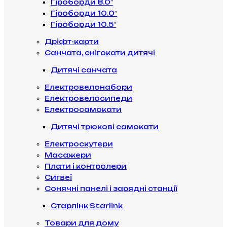
Гіроборди 8.0″
Гіроборди 10.0″
Гіроборди 10.5″
Дріфт-карти
Санчата, снігокати дитячі
Дитячі санчата
Електровелонабори
Електровелосипеди
Електросамокати
Дитячі трюкові самокати
Електроскутери
Масажери
Плати і контролери
Сигвеї
Сонячні панелі і зарядні станції
Старлінк Starlink
Товари для дому