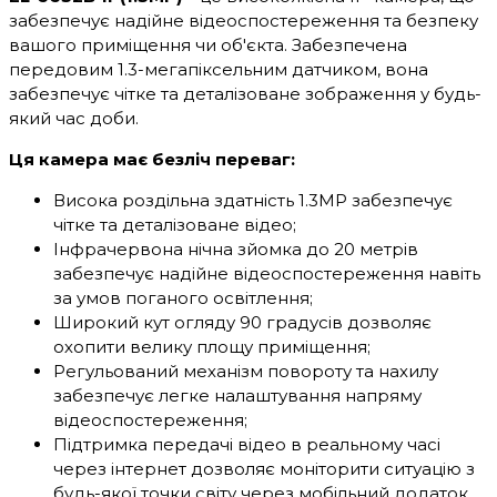
забезпечує надійне відеоспостереження та безпеку
вашого приміщення чи об'єкта. Забезпечена
передовим 1.3-мегапіксельним датчиком, вона
забезпечує чітке та деталізоване зображення у будь-
який час доби.
Ця камера має безліч переваг:
Висока роздільна здатність 1.3MP забезпечує
чітке та деталізоване відео;
Інфрачервона нічна зйомка до 20 метрів
забезпечує надійне відеоспостереження навіть
за умов поганого освітлення;
Широкий кут огляду 90 градусів дозволяє
охопити велику площу приміщення;
Регульований механізм повороту та нахилу
забезпечує легке налаштування напряму
відеоспостереження;
Підтримка передачі відео в реальному часі
через інтернет дозволяє моніторити ситуацію з
будь-якої точки світу через мобільний додаток