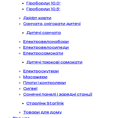
Гіроборди 10.0″
Гіроборди 10.5″
Дріфт-карти
Санчата, снігокати дитячі
Дитячі санчата
Електровелонабори
Електровелосипеди
Електросамокати
Дитячі трюкові самокати
Електроскутери
Масажери
Плати і контролери
Сигвеї
Сонячні панелі і зарядні станції
Старлінк Starlink
Товари для дому