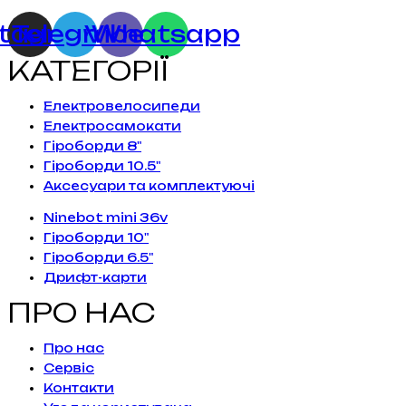
stagram
Telegram
Viber
Whatsapp
КАТЕГОРІЇ
Електровелосипеди
Електросамокати
Гіроборди 8"
Гіроборди 10.5"
Аксесуари та комплектуючі
Ninebot mini 36v
Гіроборди 10"
Гіроборди 6.5"
Дрифт-карти
ПРО НАС
Про нас
Сервiс
Контакти