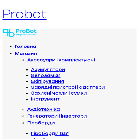
Probot
Головна
Магазин
Аксесуари і комплектуючі
Акумулятори
Велозамки
Екіпірування
Зарядні пристрої і адаптери
Захисні чохли і сумки
Інструмент
Аудіотехніка
Генератори і інвертори
Гіроборди
Гіроборди 6.5″