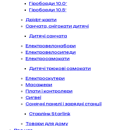
Гіроборди 10.0″
Гіроборди 10.5″
Дріфт-карти
Санчата, снігокати дитячі
Дитячі санчата
Електровелонабори
Електровелосипеди
Електросамокати
Дитячі трюкові самокати
Електроскутери
Масажери
Плати і контролери
Сигвеї
Сонячні панелі і зарядні станції
Старлінк Starlink
Товари для дому