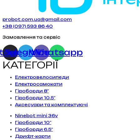
probot.com.ua@gmail.com
+38 (097) 593 86 40
Замовлення та сервіс
stagram
Telegram
Viber
Whatsapp
КАТЕГОРІЇ
Електровелосипеди
Електросамокати
Гіроборди 8"
Гіроборди 10.5"
Аксесуари та комплектуючі
Ninebot mini 36v
Гіроборди 10"
Гіроборди 6.5"
Дрифт-карти