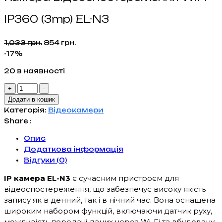
IP360 (3mp) EL-N3
Оригінальна
Поточна
1,033
грн.
854
грн.
ціна:
ціна:
-17%
1,033 грн..
854 грн..
20 в наявності
Камера
+
-
відеоспостереження
Додати в кошик
WiFi
Категорія:
Відеокамери
IP360
Share :
(3mp)
Опис
EL-
Додаткова інформація
N3
Відгуки (0)
кількість
IP камера EL-N3
є сучасним пристроєм для
відеоспостереження, що забезпечує високу якість
запису як в денний, так і в нічний час. Вона оснащена
широким набором функцій, включаючи датчик руху,
можливість передачі даних через Wi-Fi та вбудовану