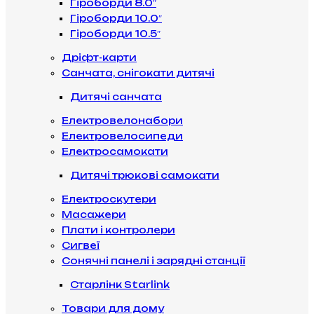
Гіроборди 8.0″
Гіроборди 10.0″
Гіроборди 10.5″
Дріфт-карти
Санчата, снігокати дитячі
Дитячі санчата
Електровелонабори
Електровелосипеди
Електросамокати
Дитячі трюкові самокати
Електроскутери
Масажери
Плати і контролери
Сигвеї
Сонячні панелі і зарядні станції
Старлінк Starlink
Товари для дому