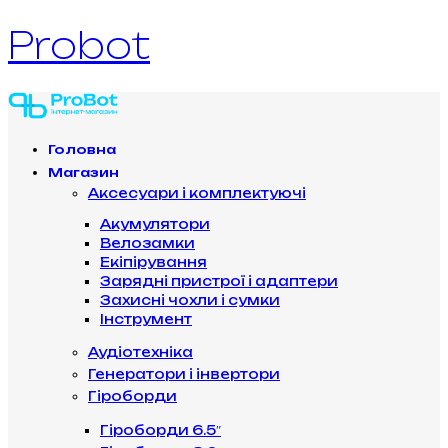
Probot
Головна
Магазин
Аксесуари і комплектуючі
Акумулятори
Велозамки
Екіпірування
Зарядні пристрої і адаптери
Захисні чохли і сумки
Інструмент
Аудіотехніка
Генератори і інвертори
Гіроборди
Гіроборди 6.5″