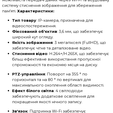
систему стиснення зображення для збереження
пам'яті.
Характеристики:
Тип товару
: IP-камера, призначена для
відеоспостереження.
Фіксований об'єктив
: 3,6 мм, що забезпечує
широкий кут огляду.
Якість зображення
: 3 мегапікселі (FullHD), що
забезпечує чітке та деталізоване відео.
Стиснення відео
: H.264+/H.265X, що забезпечує
більш ефективне використання пропускної
спроможності та економію місця на диску.
PTZ-управління
: Поворот на 355 ° по
горизонталі та на 80 ° по вертикалі для
максимального охоплення області видимості.
Ефект білого світла
: 4 світлодіоди
забезпечують додаткове освітлення для
покращення якості нічного запису.
Зв'язок
: Підтримка Wi-Fi забезпечує