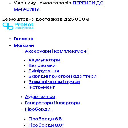
У кошику немає товарів.
ПЕРЕЙТИ ДО
МАГАЗИНУ
Безкоштовна доставка
від 25 000 ₴
Головна
Магазин
Аксесуари і комплектуючі
Акумулятори
Велозамки
Екіпірування
Зарядні пристрої і адаптери
Захисні чохли і сумки
Інструмент
Аудіотехніка
Генератори і інвертори
Гіроборди
Гіроборди 6.5″
Гіроборди 8.0″