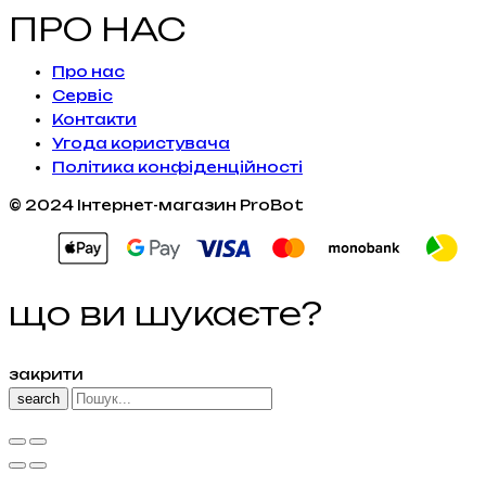
ПРО НАС
Про нас
Сервiс
Контакти
Угода користувача
Політика конфіденційності
© 2024 Інтернет-магазин ProBot
що ви шукаєте?
закрити
search