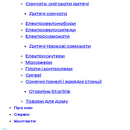
Санчата, снігокати дитячі
Дитячі санчата
Електровелонабори
Електровелосипеди
Електросамокати
Дитячі трюкові самокати
Електроскутери
Масажери
Плати і контролери
Сигвеї
Сонячні панелі і зарядні станції
Старлінк Starlink
Товари для дому
Про нас
Сервіс
Контакти