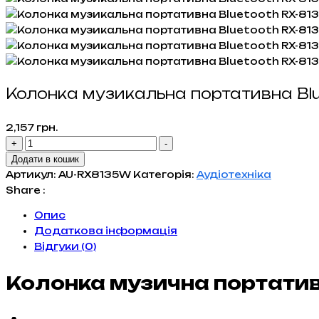
Колонка музикальна портативна Bl
2,157
грн.
Колонка
+
-
музикальна
Додати в кошик
портативна
Артикул:
AU-RX8135W
Категорія:
Аудіотехніка
Bluetooth
Share :
RX-
Опис
8135W
Додаткова інформація
кількість
Відгуки (0)
Колонка музична портатив