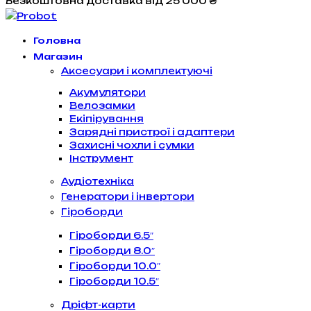
Безкоштовна доставка
від 25 000 ₴
Головна
Магазин
Аксесуари і комплектуючі
Акумулятори
Велозамки
Екіпірування
Зарядні пристрої і адаптери
Захисні чохли і сумки
Інструмент
Аудіотехніка
Генератори і інвертори
Гіроборди
Гіроборди 6.5″
Гіроборди 8.0″
Гіроборди 10.0″
Гіроборди 10.5″
Дріфт-карти