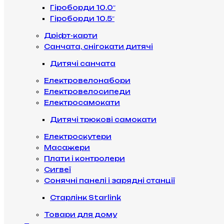
Гіроборди 10.0″
Гіроборди 10.5″
Дріфт-карти
Санчата, снігокати дитячі
Дитячі санчата
Електровелонабори
Електровелосипеди
Електросамокати
Дитячі трюкові самокати
Електроскутери
Масажери
Плати і контролери
Сигвеї
Сонячні панелі і зарядні станції
Старлінк Starlink
Товари для дому