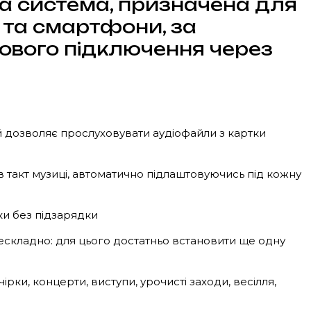
ва система, призначена для
и та смартфони, за
дового підключення через
ий дозволяє прослуховувати аудіофайли з картки
 в такт музиці, автоматично підлаштовуючись під кожну
ки без підзарядки
нескладно: для цього достатньо встановити ще одну
ірки, концерти, виступи, урочисті заходи, весілля,