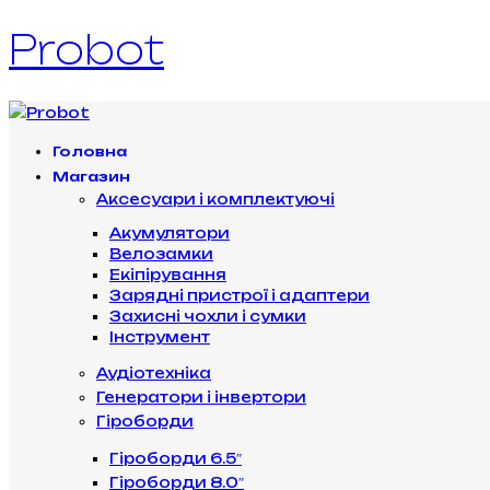
Probot
Головна
Магазин
Аксесуари і комплектуючі
Акумулятори
Велозамки
Екіпірування
Зарядні пристрої і адаптери
Захисні чохли і сумки
Інструмент
Аудіотехніка
Генератори і інвертори
Гіроборди
Гіроборди 6.5″
Гіроборди 8.0″