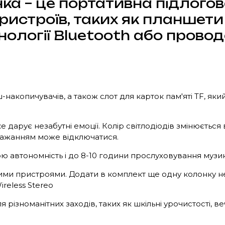
ка – це портативна підлого
пристроїв, таких як планшет
ології Bluetooth або прово
накопичувачів, а також слот для карток пам'яті TF, як
 дарує незабутні емоції. Колір світлодіодів змінюється
 бажанням може відключатися.
ю автономність і до 8-10 години прослуховування музи
самими пристроями. Додати в комплект ще одну колонку 
reless Stereo
ізноманітних заходів, таких як шкільні урочистості, веч