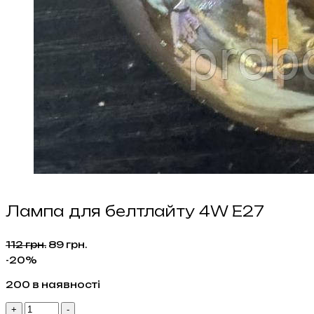
Лампа для белтлайту 4W E27
Оригінальна
Поточна
112
грн.
89
грн.
ціна:
ціна:
-20%
112 грн..
89 грн..
200 в наявності
Лампа
+
-