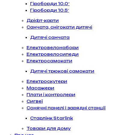
Гіроборди 10.0″
Гіроборди 10.5″
Дріфт-карти
Санчата, снігокати дитячі
Дитячі санчата
Електровелонабори
Електровелосипеди
Електросамокати
Дитячі трюкові самокати
Електроскутери
Масажери
Плати і контролери
Сигвеї
Сонячні панелі і зарядні станції
Старлінк Starlink
Товари для дому