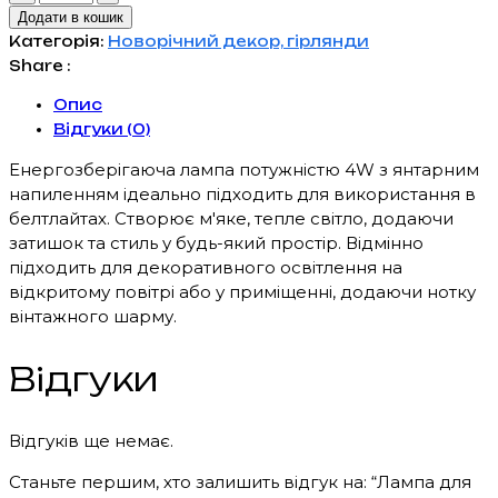
для
Додати в кошик
белтлайту
Категорія:
Новорічний декор, гірлянди
4W
Share :
E27
Опис
кількість
Відгуки (0)
Енергозберігаюча лампа потужністю 4W з янтарним
напиленням ідеально підходить для використання в
белтлайтах. Створює м'яке, тепле світло, додаючи
затишок та стиль у будь-який простір. Відмінно
підходить для декоративного освітлення на
відкритому повітрі або у приміщенні, додаючи нотку
вінтажного шарму.
Відгуки
Відгуків ще немає.
Станьте першим, хто залишить відгук на: “Лампа для