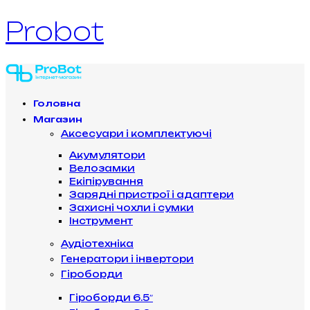
Probot
Головна
Магазин
Аксесуари і комплектуючі
Акумулятори
Велозамки
Екіпірування
Зарядні пристрої і адаптери
Захисні чохли і сумки
Інструмент
Аудіотехніка
Генератори і інвертори
Гіроборди
Гіроборди 6.5″