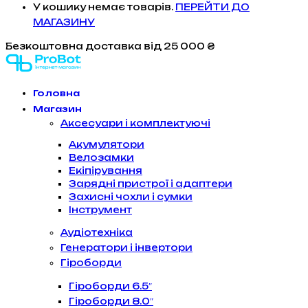
У кошику немає товарів.
ПЕРЕЙТИ ДО
МАГАЗИНУ
Безкоштовна доставка
від 25 000 ₴
Головна
Магазин
Аксесуари і комплектуючі
Акумулятори
Велозамки
Екіпірування
Зарядні пристрої і адаптери
Захисні чохли і сумки
Інструмент
Аудіотехніка
Генератори і інвертори
Гіроборди
Гіроборди 6.5″
Гіроборди 8.0″