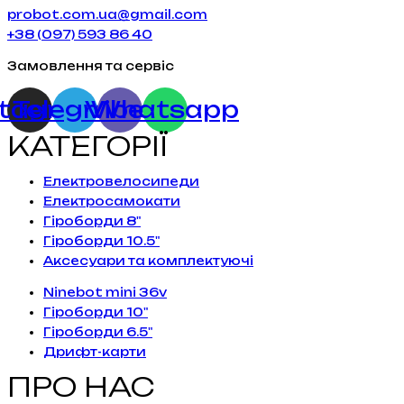
probot.com.ua@gmail.com
+38 (097) 593 86 40
Замовлення та сервіс
stagram
Telegram
Viber
Whatsapp
КАТЕГОРІЇ
Електровелосипеди
Електросамокати
Гіроборди 8"
Гіроборди 10.5"
Аксесуари та комплектуючі
Ninebot mini 36v
Гіроборди 10"
Гіроборди 6.5"
Дрифт-карти
ПРО НАС