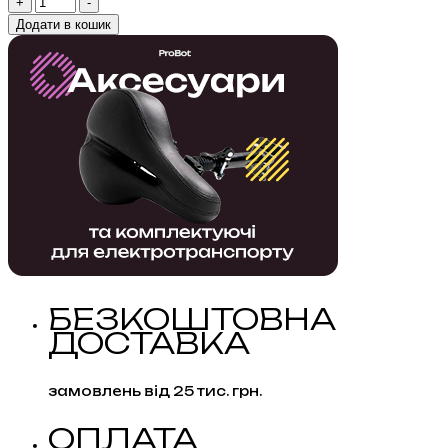
Лампа
+
-
портативна
Додати в кошик
на
акумуляторі
ARGOS
кількість
БЕЗКОШТОВНА
ДОСТАВКА
замовлень від 25 тис. грн.
ОПЛАТА