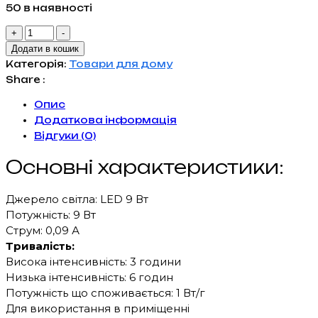
50 в наявності
Лампа
+
-
портативна
Додати в кошик
на
Категорія:
Товари для дому
акумуляторі
Share :
ARGOS
Опис
кількість
Додаткова інформація
Відгуки (0)
Основні характеристики:
Джерело світла: LED 9 Вт
Потужність: 9 Вт
Струм: 0,09 А
Тривалість:
Висока інтенсивність: 3 години
Низька інтенсивність: 6 годин
Потужність що споживається: 1 Вт/г
Для використання в приміщенні