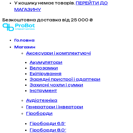
У кошику немає товарів.
ПЕРЕЙТИ ДО
МАГАЗИНУ
Безкоштовна доставка
від 25 000 ₴
Головна
Магазин
Аксесуари і комплектуючі
Акумулятори
Велозамки
Екіпірування
Зарядні пристрої і адаптери
Захисні чохли і сумки
Інструмент
Аудіотехніка
Генератори і інвертори
Гіроборди
Гіроборди 6.5″
Гіроборди 8.0″