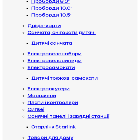
Гіроборди 8.0″
Гіроборди 10.0″
Гіроборди 10.5″
Дріфт-карти
Санчата, снігокати дитячі
Дитячі санчата
Електровелонабори
Електровелосипеди
Електросамокати
Дитячі трюкові самокати
Електроскутери
Масажери
Плати і контролери
Сигвеї
Сонячні панелі і зарядні станції
Старлінк Starlink
Товари для дому