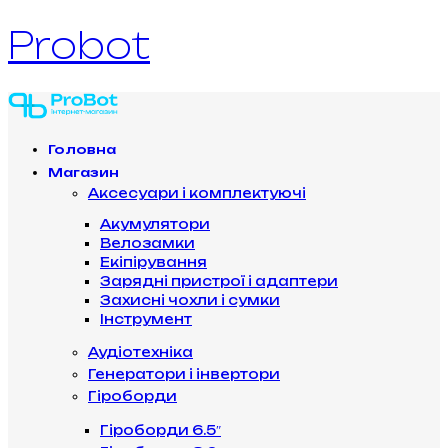
Probot
Головна
Магазин
Аксесуари і комплектуючі
Акумулятори
Велозамки
Екіпірування
Зарядні пристрої і адаптери
Захисні чохли і сумки
Інструмент
Аудіотехніка
Генератори і інвертори
Гіроборди
Гіроборди 6.5″