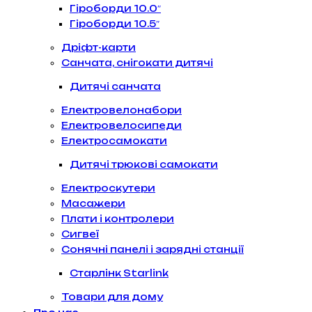
Гіроборди 10.0″
Гіроборди 10.5″
Дріфт-карти
Санчата, снігокати дитячі
Дитячі санчата
Електровелонабори
Електровелосипеди
Електросамокати
Дитячі трюкові самокати
Електроскутери
Масажери
Плати і контролери
Сигвеї
Сонячні панелі і зарядні станції
Старлінк Starlink
Товари для дому