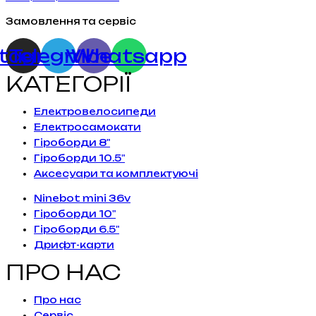
Замовлення та сервіс
stagram
Telegram
Viber
Whatsapp
КАТЕГОРІЇ
Електровелосипеди
Електросамокати
Гіроборди 8"
Гіроборди 10.5"
Аксесуари та комплектуючі
Ninebot mini 36v
Гіроборди 10"
Гіроборди 6.5"
Дрифт-карти
ПРО НАС
Про нас
Сервiс