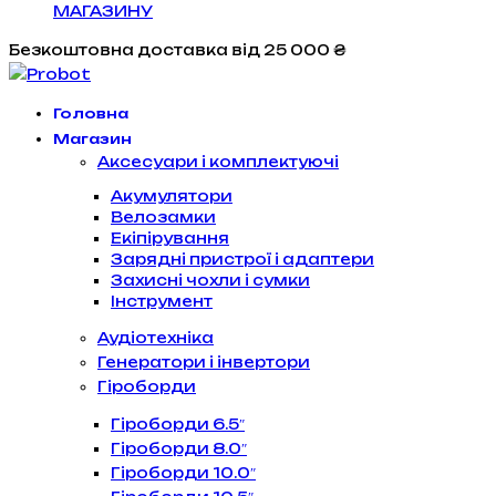
МАГАЗИНУ
Безкоштовна доставка
від 25 000 ₴
Головна
Магазин
Аксесуари і комплектуючі
Акумулятори
Велозамки
Екіпірування
Зарядні пристрої і адаптери
Захисні чохли і сумки
Інструмент
Аудіотехніка
Генератори і інвертори
Гіроборди
Гіроборди 6.5″
Гіроборди 8.0″
Гіроборди 10.0″