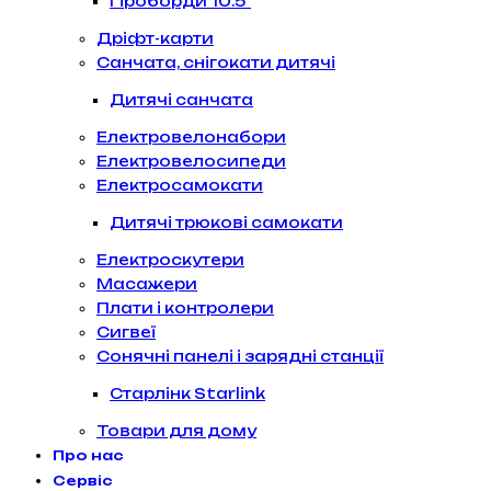
Гіроборди 10.5″
Дріфт-карти
Санчата, снігокати дитячі
Дитячі санчата
Електровелонабори
Електровелосипеди
Електросамокати
Дитячі трюкові самокати
Електроскутери
Масажери
Плати і контролери
Сигвеї
Сонячні панелі і зарядні станції
Старлінк Starlink
Товари для дому
Про нас
Сервіс