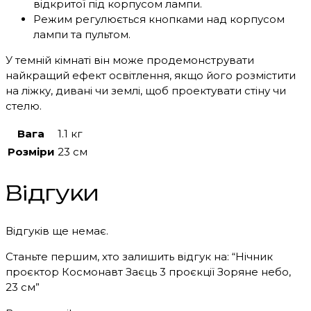
відкритої під корпусом лампи.
Режим регулюється кнопками над корпусом
лампи та пультом.
У темній кімнаті він може продемонструвати
найкращий ефект освітлення, якщо його розмістити
на ліжку, дивані чи землі, щоб проектувати стіну чи
стелю.
Вага
1.1 кг
Розміри
23 см
Відгуки
Відгуків ще немає.
Станьте першим, хто залишить відгук на: “Нічник
проєктор Космонавт Заєць 3 проєкції Зоряне небо,
23 см”