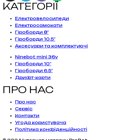
КАТЕГОРІЇ
Електровелосипеди
Електросамокати
Гіроборди 8"
Гіроборди 10.5"
Аксесуари та комплектуючі
Ninebot mini 36v
Гіроборди 10"
Гіроборди 6.5"
Дрифт-карти
ПРО НАС
Про нас
Сервiс
Контакти
Угода користувача
Політика конфіденційності