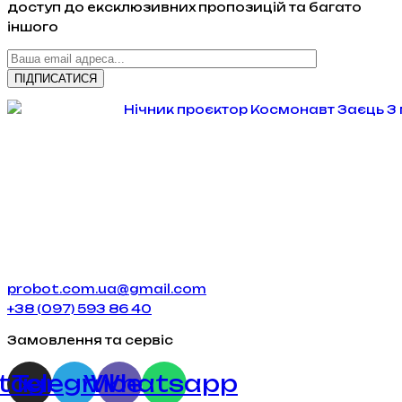
доступ до ексклюзивних пропозицій та багато
іншого
probot.com.ua@gmail.com
+38 (097) 593 86 40
Замовлення та сервіс
stagram
Telegram
Viber
Whatsapp