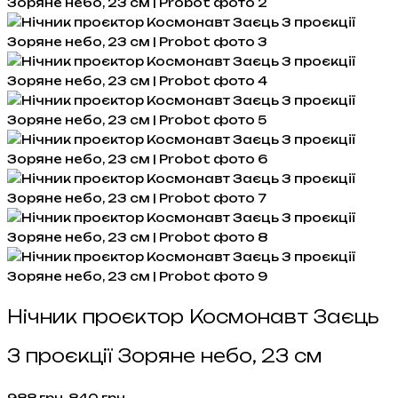
Нічник проєктор Космонавт Заєць
3 проєкції Зоряне небо, 23 см
Оригінальна
Поточна
988
грн.
840
грн.