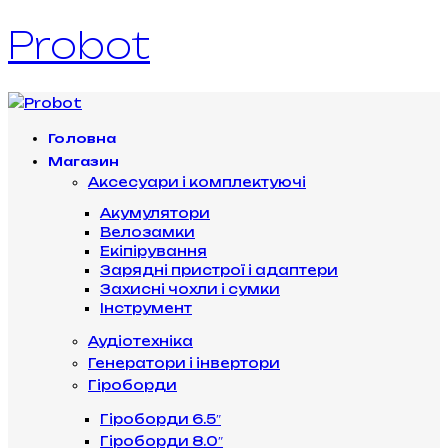
Probot
Головна
Магазин
Аксесуари і комплектуючі
Акумулятори
Велозамки
Екіпірування
Зарядні пристрої і адаптери
Захисні чохли і сумки
Інструмент
Аудіотехніка
Генератори і інвертори
Гіроборди
Гіроборди 6.5″
Гіроборди 8.0″