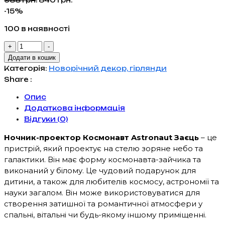
ціна:
ціна:
-15%
988 грн..
840 грн..
100 в наявності
Нічник
+
-
проєктор
Додати в кошик
Космонавт
Категорія:
Новорічний декор, гірлянди
Заєць
Share :
3
Опис
проєкції
Додаткова інформація
Зоряне
Відгуки (0)
небо,
23
Ночник-проектор Космонавт Astronaut Заєць
– це
см
пристрій, який проектує на стелю зоряне небо та
кількість
галактики. Він має форму космонавта-зайчика та
виконаний у білому. Це чудовий подарунок для
дитини, а також для любителів космосу, астрономії та
науки загалом. Він може використовуватися для
створення затишної та романтичної атмосфери у
спальні, вітальні чи будь-якому іншому приміщенні.