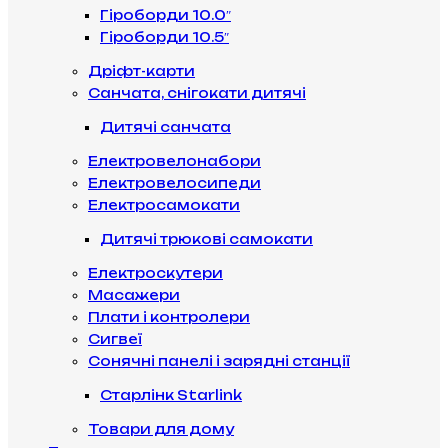
Гіроборди 10.0″
Гіроборди 10.5″
Дріфт-карти
Санчата, снігокати дитячі
Дитячі санчата
Електровелонабори
Електровелосипеди
Електросамокати
Дитячі трюкові самокати
Електроскутери
Масажери
Плати і контролери
Сигвеї
Сонячні панелі і зарядні станції
Старлінк Starlink
Товари для дому