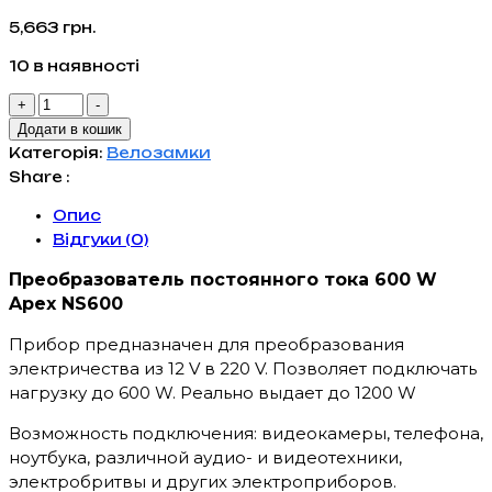
5,663
грн.
10 в наявності
Перетворювач
+
-
напруги
Додати в кошик
600
Категорія:
Велозамки
W
Share :
Apex
Опис
NS600
Відгуки (0)
12V
кількість
Преобразователь постоянного тока 600 W
Apex NS600
Прибор предназначен для преобразования
электричества из 12 V в 220 V. Позволяет подключать
нагрузку до 600 W. Реально выдает до 1200 W
Возможность подключения: видеокамеры, телефона,
ноутбука, различной аудио- и видеотехники,
электробритвы и других электроприборов.