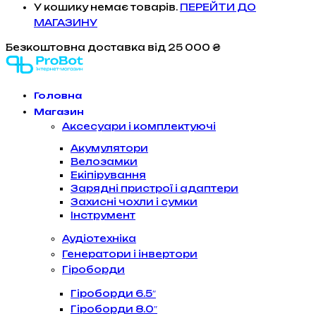
У кошику немає товарів.
ПЕРЕЙТИ ДО
МАГАЗИНУ
Безкоштовна доставка
від 25 000 ₴
Головна
Магазин
Аксесуари і комплектуючі
Акумулятори
Велозамки
Екіпірування
Зарядні пристрої і адаптери
Захисні чохли і сумки
Інструмент
Аудіотехніка
Генератори і інвертори
Гіроборди
Гіроборди 6.5″
Гіроборди 8.0″