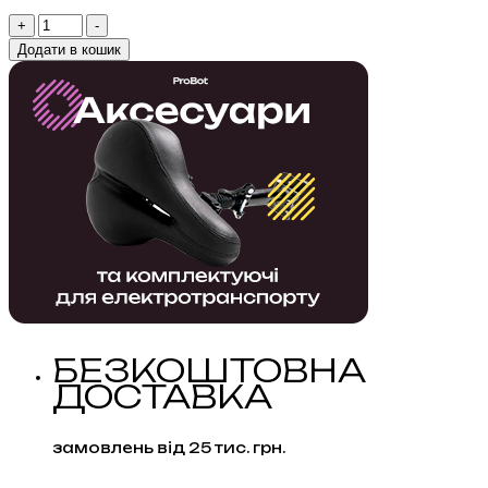
Перетворювач
+
-
напруги
Додати в кошик
600
W
Apex
NS600
12V
кількість
БЕЗКОШТОВНА
ДОСТАВКА
замовлень від 25 тис. грн.