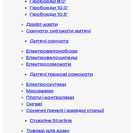
Гіроборди 8.0″
Гіроборди 10.0″
Гіроборди 10.5″
Дріфт-карти
Санчата, снігокати дитячі
Дитячі санчата
Електровелонабори
Електровелосипеди
Електросамокати
Дитячі трюкові самокати
Електроскутери
Масажери
Плати і контролери
Сигвеї
Сонячні панелі і зарядні станції
Старлінк Starlink
Товари для дому