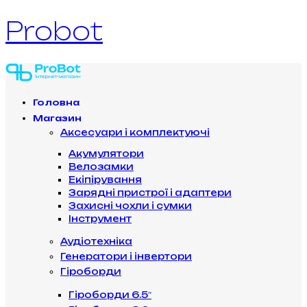
Probot
Головна
Магазин
Аксесуари і комплектуючі
Акумулятори
Велозамки
Екіпірування
Зарядні пристрої і адаптери
Захисні чохли і сумки
Інструмент
Аудіотехніка
Генератори і інвертори
Гіроборди
Гіроборди 6.5″