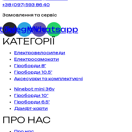
+38 (097) 593 86 40
Замовлення та сервіс
stagram
Telegram
Viber
Whatsapp
КАТЕГОРІЇ
Електровелосипеди
Електросамокати
Гіроборди 8"
Гіроборди 10.5"
Аксесуари та комплектуючі
Ninebot mini 36v
Гіроборди 10"
Гіроборди 6.5"
Дрифт-карти
ПРО НАС
Про нас