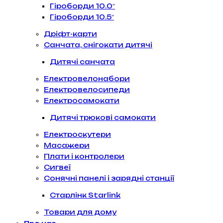
Гіроборди 10.0″
Гіроборди 10.5″
Дріфт-карти
Санчата, снігокати дитячі
Дитячі санчата
Електровелонабори
Електровелосипеди
Електросамокати
Дитячі трюкові самокати
Електроскутери
Масажери
Плати і контролери
Сигвеї
Сонячні панелі і зарядні станції
Старлінк Starlink
Товари для дому