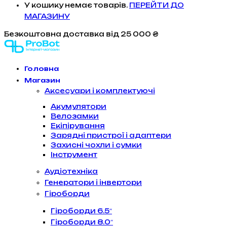
У кошику немає товарів.
ПЕРЕЙТИ ДО
МАГАЗИНУ
Безкоштовна доставка
від 25 000 ₴
Головна
Магазин
Аксесуари і комплектуючі
Акумулятори
Велозамки
Екіпірування
Зарядні пристрої і адаптери
Захисні чохли і сумки
Інструмент
Аудіотехніка
Генератори і інвертори
Гіроборди
Гіроборди 6.5″
Гіроборди 8.0″