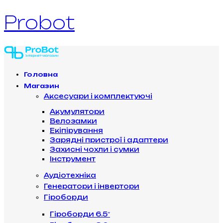
Probot
Головна
Магазин
Аксесуари і комплектуючі
Акумулятори
Велозамки
Екіпірування
Зарядні пристрої і адаптери
Захисні чохли і сумки
Інструмент
Аудіотехніка
Генератори і інвертори
Гіроборди
Гіроборди 6.5″