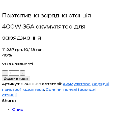
Портативна зарядна станція
400W 35A акумулятор для
заряджання
Оригінальна
Поточна
11,237
грн.
10,113
грн.
ціна:
ціна:
-10%
11,237 грн..
10,113 грн..
20 в наявності
Портативна
+
-
зарядна
Додати в кошик
станція
Артикул:
SP400-35
Категорії:
Акумулятори
,
Зарядні
400W
пристрої і адаптери
,
Сонячні панелі і зарядні
35A
станції
акумулятор
Share :
для
Опис
заряджання