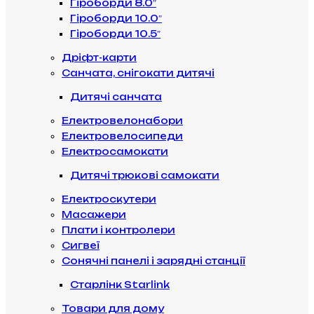
Гіроборди 8.0″
Гіроборди 10.0″
Гіроборди 10.5″
Дріфт-карти
Санчата, снігокати дитячі
Дитячі санчата
Електровелонабори
Електровелосипеди
Електросамокати
Дитячі трюкові самокати
Електроскутери
Масажери
Плати і контролери
Сигвеї
Сонячні панелі і зарядні станції
Старлінк Starlink
Товари для дому