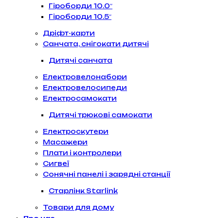
Гіроборди 10.0″
Гіроборди 10.5″
Дріфт-карти
Санчата, снігокати дитячі
Дитячі санчата
Електровелонабори
Електровелосипеди
Електросамокати
Дитячі трюкові самокати
Електроскутери
Масажери
Плати і контролери
Сигвеї
Сонячні панелі і зарядні станції
Старлінк Starlink
Товари для дому