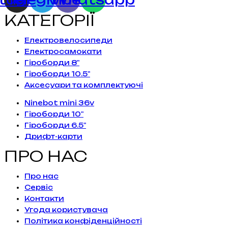
КАТЕГОРІЇ
Електровелосипеди
Електросамокати
Гіроборди 8"
Гіроборди 10.5"
Аксесуари та комплектуючі
Ninebot mini 36v
Гіроборди 10"
Гіроборди 6.5"
Дрифт-карти
ПРО НАС
Про нас
Сервiс
Контакти
Угода користувача
Політика конфіденційності