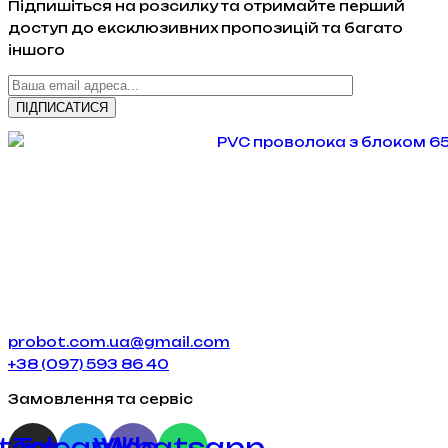
Підпишіться на розсилку та отримайте перший
доступ до ексклюзивних пропозицій та багато
іншого
probot.com.ua@gmail.com
+38 (097) 593 86 40
Замовлення та сервіс
stagram
Telegram
Viber
Whatsapp