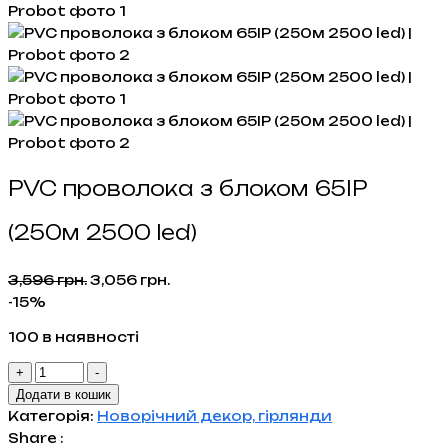
PVC проволока з блоком 65IP
(250м 2500 led)
Оригінальна
Поточна
3,596
грн.
3,056
грн.
ціна:
ціна:
-15%
3,596 грн..
3,056 грн..
100 в наявності
PVC
+
-
проволока
Додати в кошик
з
Категорія:
Новорічний декор, гірлянди
блоком
Share :