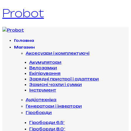
Probot
Головна
Магазин
Аксесуари і комплектуючі
Акумулятори
Велозамки
Екіпірування
Зарядні пристрої і адаптери
Захисні чохли і сумки
Інструмент
Аудіотехніка
Генератори і інвертори
Гіроборди
Гіроборди 6.5″
Гіроборди 8.0″