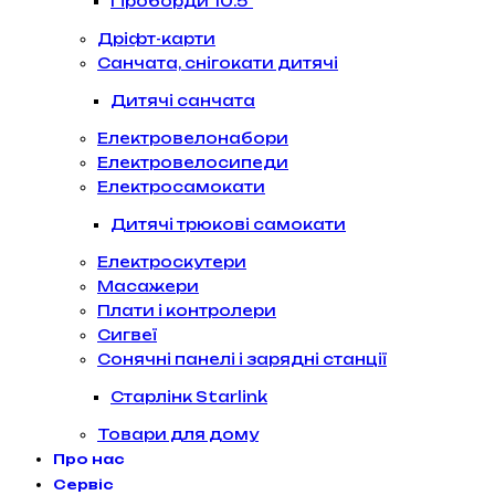
Гіроборди 10.5″
Дріфт-карти
Санчата, снігокати дитячі
Дитячі санчата
Електровелонабори
Електровелосипеди
Електросамокати
Дитячі трюкові самокати
Електроскутери
Масажери
Плати і контролери
Сигвеї
Сонячні панелі і зарядні станції
Старлінк Starlink
Товари для дому
Про нас
Сервіс