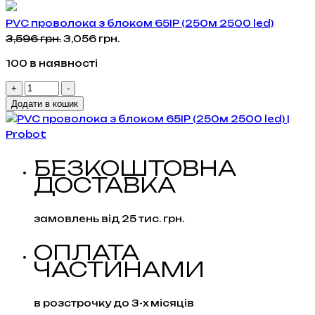
PVC проволока з блоком 65IP (250м 2500 led)
Оригінальна
Поточна
3,596
грн.
3,056
грн.
ціна:
ціна:
100 в наявності
3,596 грн..
3,056 грн..
PVC
+
-
проволока
Додати в кошик
з
блоком
65IP
БЕЗКОШТОВНА
(250м
ДОСТАВКА
2500
led)
кількість
замовлень від 25 тис. грн.
ОПЛАТА
ЧАСТИНАМИ
в розстрочку до 3-х місяців