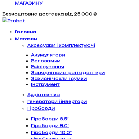
МАГАЗИНУ
Безкоштовна доставка
від 25 000 ₴
Головна
Магазин
Аксесуари і комплектуючі
Акумулятори
Велозамки
Екіпірування
Зарядні пристрої і адаптери
Захисні чохли і сумки
Інструмент
Аудіотехніка
Генератори і інвертори
Гіроборди
Гіроборди 6.5″
Гіроборди 8.0″
Гіроборди 10.0″