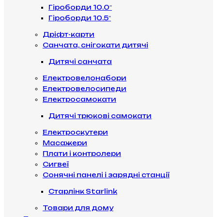
Гіроборди 10.0″
Гіроборди 10.5″
Дріфт-карти
Санчата, снігокати дитячі
Дитячі санчата
Електровелонабори
Електровелосипеди
Електросамокати
Дитячі трюкові самокати
Електроскутери
Масажери
Плати і контролери
Сигвеї
Сонячні панелі і зарядні станції
Старлінк Starlink
Товари для дому