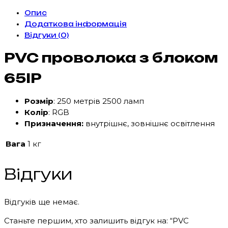
65IP
Опис
(250м
Додаткова інформація
2500
Відгуки (0)
led)
кількість
PVC проволока з блоком
65IP
Розмір
: 250 метрів 2500 ламп
Колір
: RGB
Призначення:
внутрішнє, зовнішнє освітлення
Вага
1 кг
Відгуки
Відгуків ще немає.
Станьте першим, хто залишить відгук на: “PVC