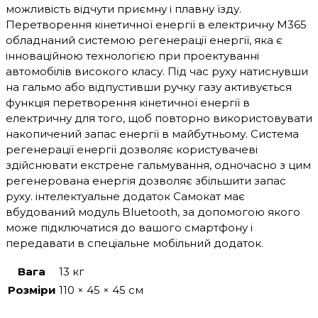
можливість відчути приємну і плавну їзду.
Перетворення кінетичної енергії в електричну М365
обладнаний системою регенерації енергії, яка є
інноваційною технологією при проектуванні
автомобілів високого класу. Під час руху натиснувши
на гальмо або відпустивши ручку газу активується
функція перетворення кінетичної енергії в
електричну для того, щоб повторно використовувати
накопичений запас енергії в майбутньому. Система
регенерації енергії дозволяє користувачеві
здійснювати екстрене гальмування, одночасно з цим
регенерована енергія дозволяє збільшити запас
руху. інтелектуальне додаток Самокат має
вбудований модуль Bluetooth, за допомогою якого
може підключатися до вашого смартфону і
передавати в спеціальне мобільний додаток.
Вага
13 кг
Розміри
110 × 45 × 45 см