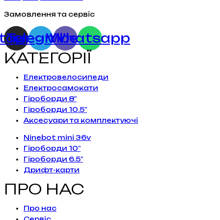
Замовлення та сервіс
stagram
Telegram
Viber
Whatsapp
КАТЕГОРІЇ
Електровелосипеди
Електросамокати
Гіроборди 8"
Гіроборди 10.5"
Аксесуари та комплектуючі
Ninebot mini 36v
Гіроборди 10"
Гіроборди 6.5"
Дрифт-карти
ПРО НАС
Про нас
Сервiс