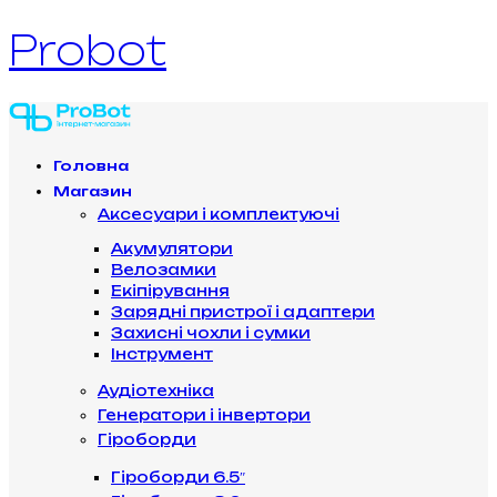
Probot
Головна
Магазин
Аксесуари і комплектуючі
Акумулятори
Велозамки
Екіпірування
Зарядні пристрої і адаптери
Захисні чохли і сумки
Інструмент
Аудіотехніка
Генератори і інвертори
Гіроборди
Гіроборди 6.5″