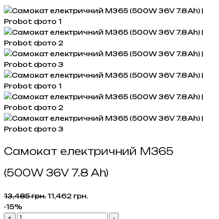
Самокат електричний M365
(500W 36V 7.8 Ah)
Оригінальна
Поточна
13,485
грн.
11,462
грн.
ціна:
ціна:
-15%
Самокат
13,485 грн..
11,462 грн..
+
-