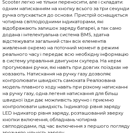
Scooter легко не тільки переносити, але і складати:
одним натисканням на кнопку всього за три секунди
ручка опускається до основи. Пристрій оснащується
чотирма світлодіодними індикаторами, які
відображають залишок заряду батареї, а так само
додана і інтелектуальна система BMS, здатна
відстежувати загальний стан всіх елементів
живлення окремо на поточний момент в режимі
реального часу і передає всю необхідну інформацію
в систему управління двигуном скутера. На кермі
прогумовані ручки, які навіть при довгих поїздках не
ковзають. Натискання на ручку газу дозволяє
контролювати швидкість самоката Реалізована
модель плавного ходу навіть при різкому натисканні
на ручку газу, одна легеня натискання для більш
швидкої їзди дає можливість зручно і приємно
контролювати швидкість. Індикатор рівня заряду
LED індикатор рівня заряду, розташований зверху
кнопки включення, обладнань чотирма
світлодіодами, під час включення з першого погляду
зрозуміло кількість заряду.