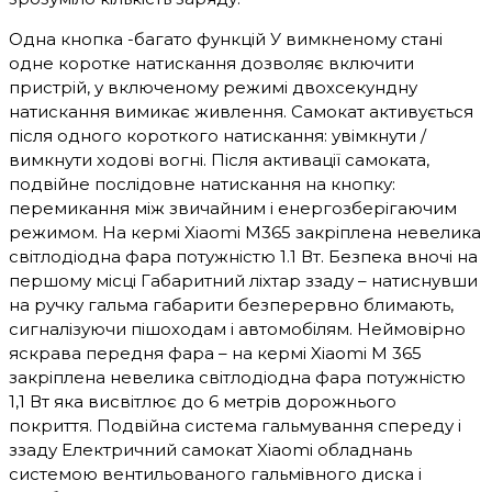
Одна кнопка -багато функцій У вимкненому стані
одне коротке натискання дозволяє включити
пристрій, у включеному режимі двохсекундну
натискання вимикає живлення. Самокат активується
після одного короткого натискання: увімкнути /
вимкнути ходові вогні. Після активації самоката,
подвійне послідовне натискання на кнопку:
перемикання між звичайним і енергозберігаючим
режимом. На кермі Xiaomi M365 закріплена невелика
світлодіодна фара потужністю 1.1 Вт. Безпека вночі на
першому місці Габаритний ліхтар ззаду – натиснувши
на ручку гальма габарити безперервно блимають,
сигналізуючи пішоходам і автомобілям. Неймовірно
яскрава передня фара – на кермі Xiaomi M 365
закріплена невелика світлодіодна фара потужністю
1,1 Вт яка висвітлює до 6 метрів дорожнього
покриття. Подвійна система гальмування спереду і
ззаду Електричний самокат Xiaomi обладнань
системою вентильованого гальмівного диска і