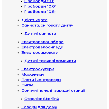
Гіроборди 8.0″
Гіроборди 10.0″
Гіроборди 10.5″
Дріфт-карти
Санчата, снігокати дитячі
Дитячі санчата
Електровелонабори
Електровелосипеди
Електросамокати
Дитячі трюкові самокати
Електроскутери
Масажери
Плати і контролери
Сигвеї
Сонячні панелі і зарядні станції
Старлінк Starlink
Товари для дому