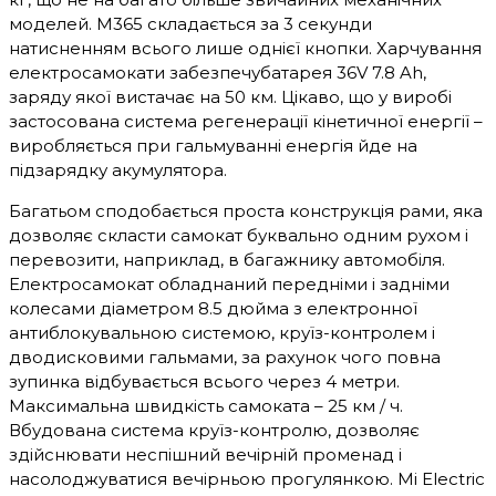
моделей. M365 складається за 3 секунди
натисненням всього лише однієї кнопки. Харчування
електросамокати забезпечубатарея 36V 7.8 Ah,
заряду якої вистачає на 50 км. Цікаво, що у виробі
застосована система регенерації кінетичної енергії –
виробляється при гальмуванні енергія йде на
підзарядку акумулятора.
Багатьом сподобається проста конструкція рами, яка
дозволяє скласти самокат буквально одним рухом і
перевозити, наприклад, в багажнику автомобіля.
Електросамокат обладнаний передніми і задніми
колесами діаметром 8.5 дюйма з електронної
антиблокувальною системою, круїз-контролем і
дводисковими гальмами, за рахунок чого повна
зупинка відбувається всього через 4 метри.
Максимальна швидкість самоката – 25 км / ч.
Вбудована система круїз-контролю, дозволяє
здійснювати неспішний вечірній променад і
насолоджуватися вечірньою прогулянкою. Mi Electric