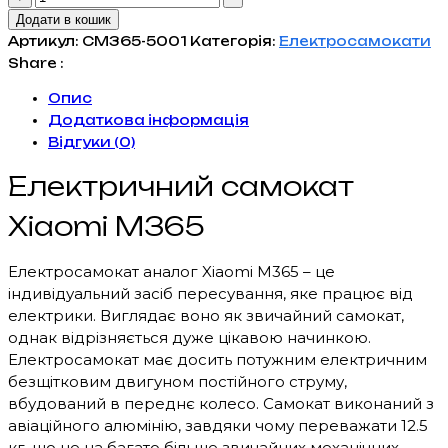
електричний
Додати в кошик
M365
Артикул:
СM365-5001
Категорія:
Електросамокати
(500W
Share :
36V 7.8
Опис
Ah)
Додаткова інформація
кількість
Відгуки (0)
Електричний самокат
Xiaomi M365
Електросамокат аналог Xiaomi M365 – це
індивідуальний засіб пересування, яке працює від
електрики. Виглядає воно як звичайний самокат,
однак відрізняється дуже цікавою начинкою.
Електросамокат має досить потужним електричним
безщітковим двигуном постійного струму,
вбудований в переднє колесо. Самокат виконаний з
авіаційного алюмінію, завдяки чому переважати 12.5
кг, що не на багато більше звичайних механічних