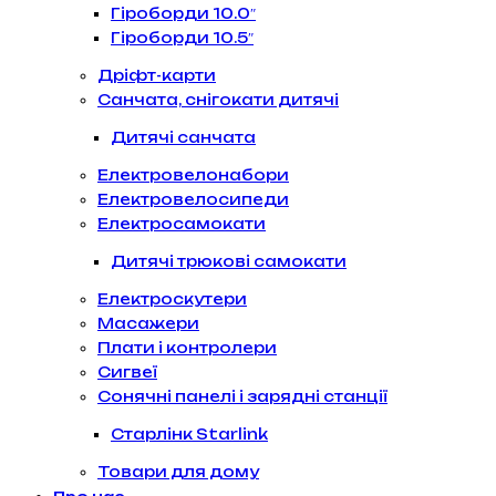
Гіроборди 10.0″
Гіроборди 10.5″
Дріфт-карти
Санчата, снігокати дитячі
Дитячі санчата
Електровелонабори
Електровелосипеди
Електросамокати
Дитячі трюкові самокати
Електроскутери
Масажери
Плати і контролери
Сигвеї
Сонячні панелі і зарядні станції
Старлінк Starlink
Товари для дому