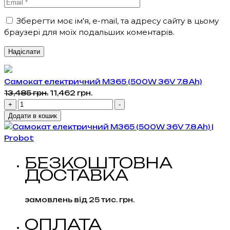
Зберегти моє ім'я, e-mail, та адресу сайту в цьому
браузері для моїх подальших коментарів.
Самокат електричний M365 (500W 36V 7.8 Ah)
Оригінальна
Поточна
13,485
грн.
11,462
грн.
Самокат
ціна:
ціна:
+
-
електричний
13,485 грн..
11,462 грн..
Додати в кошик
M365
(500W
36V 7.8
БЕЗКОШТОВНА
Ah)
ДОСТАВКА
кількість
замовлень від 25 тис. грн.
ОПЛАТА