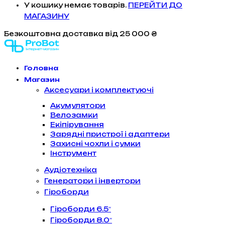
У кошику немає товарів.
ПЕРЕЙТИ ДО
МАГАЗИНУ
Безкоштовна доставка
від 25 000 ₴
Головна
Магазин
Аксесуари і комплектуючі
Акумулятори
Велозамки
Екіпірування
Зарядні пристрої і адаптери
Захисні чохли і сумки
Інструмент
Аудіотехніка
Генератори і інвертори
Гіроборди
Гіроборди 6.5″
Гіроборди 8.0″