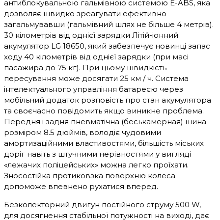
антиблокувальною гальмівною системою E-ABS, яка
дозволяє швидко зреагувати ефективно
загальмувавши (гальмівний шлях не більше 4 метрів).
30 кілометрів від однієї зарядки Літій-іонний
акумулятор LG 18650, який забезпечує новинці запас
ходу 40 кілометрів від однієї зарядки (при масі
пасажира до 75 кг). При цьому швидкість
пересування може досягати 25 км / ч. Система
інтелектуального управління батареєю через
мобільний додаток розповість про стан акумулятора
та своєчасно повідомить якщо виникне проблема.
Передня і задня пневматічна (беськамерная) шина
розміром 8.5 дюймів, володіє чудовими
амортизаційними властивостями, більшість міських
доріг навіть з штучними нерівностями у вигляді
«лежачих поліцейських» можна легко проїхати.
Зносостійка протиковзка поверхню колеса
допоможе впевнено рухатися вперед.
Безколекторний двигун постійного струму 500 W,
для досягнення стабільної потужності на виході, дає