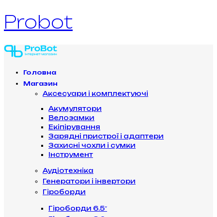
Probot
Головна
Магазин
Аксесуари і комплектуючі
Акумулятори
Велозамки
Екіпірування
Зарядні пристрої і адаптери
Захисні чохли і сумки
Інструмент
Аудіотехніка
Генератори і інвертори
Гіроборди
Гіроборди 6.5″