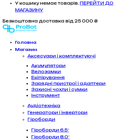
У кошику немає товарів.
ПЕРЕЙТИ ДО
МАГАЗИНУ
Безкоштовна доставка
від 25 000 ₴
Головна
Магазин
Аксесуари і комплектуючі
Акумулятори
Велозамки
Екіпірування
Зарядні пристрої і адаптери
Захисні чохли і сумки
Інструмент
Аудіотехніка
Генератори і інвертори
Гіроборди
Гіроборди 6.5″
Гіроборди 8.0″