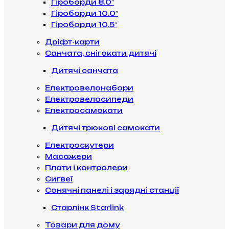
Гіроборди 8.0″
Гіроборди 10.0″
Гіроборди 10.5″
Дріфт-карти
Санчата, снігокати дитячі
Дитячі санчата
Електровелонабори
Електровелосипеди
Електросамокати
Дитячі трюкові самокати
Електроскутери
Масажери
Плати і контролери
Сигвеї
Сонячні панелі і зарядні станції
Старлінк Starlink
Товари для дому