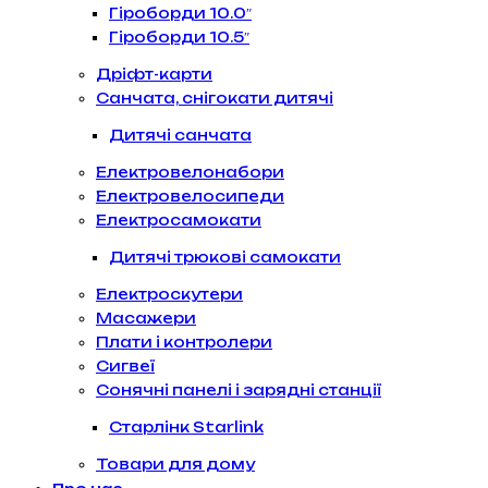
Гіроборди 10.0″
Гіроборди 10.5″
Дріфт-карти
Санчата, снігокати дитячі
Дитячі санчата
Електровелонабори
Електровелосипеди
Електросамокати
Дитячі трюкові самокати
Електроскутери
Масажери
Плати і контролери
Сигвеї
Сонячні панелі і зарядні станції
Старлінк Starlink
Товари для дому